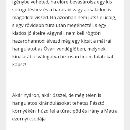
igénybe veheted, ha előre bevásárolsz egy kis
sütögetéshez és a barátaid vagy a családod is
magaddal viszed. Ha azonban nem jutsz el idáig,
s egy rövidebb túra után megéheztél, s egy
kiadós jó ételre vágynál, nem kell rögtön
hazarohannod:
élvezd még egy kicsit a mátrai
hangulatot
az Óvári vendéglőben, melynek
kínálatából válogatva biztosan finom falatokat
kapsz!
Akár nyáron, akár ősszel, de még télen is
hangulatos kirándulásokat tehetsz Pásztó
környékén: húzd fel a túracipőd és irány a Mátra
ezernyi csodája!