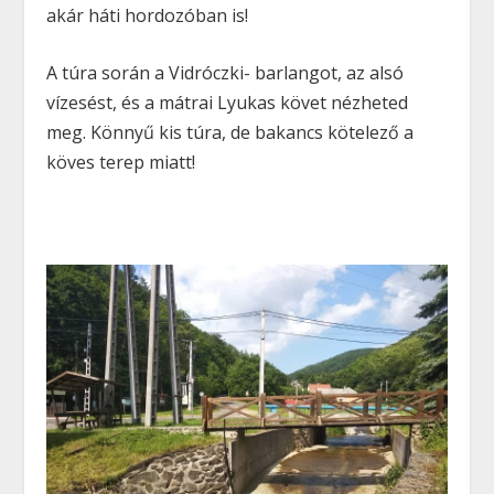
akár háti hordozóban is!
A túra során a Vidróczki- barlangot, az alsó
vízesést, és a mátrai Lyukas követ nézheted
meg. Könnyű kis túra, de bakancs kötelező a
köves terep miatt!