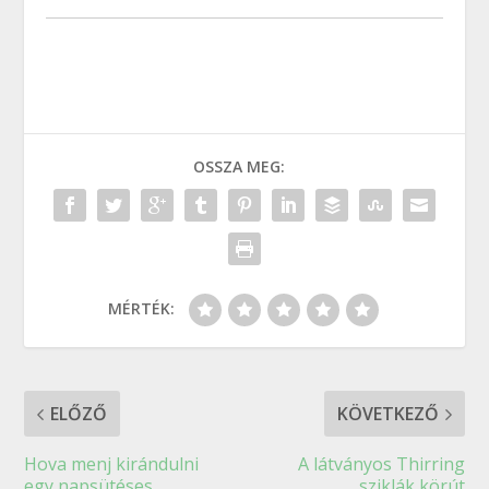
OSSZA MEG:
MÉRTÉK:
ELŐZŐ
KÖVETKEZŐ
Hova menj kirándulni
A látványos Thirring
egy napsütéses
sziklák körút