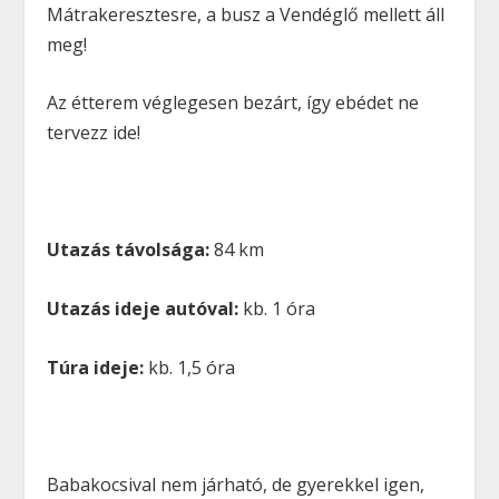
Mátrakeresztesre, a busz a Vendéglő mellett áll
meg!
Az étterem véglegesen bezárt, így ebédet ne
tervezz ide!
Utazás távolsága:
84 km
Utazás ideje autóval:
kb. 1 óra
Túra ideje:
kb. 1,5 óra
Babakocsival nem járható, de gyerekkel igen,