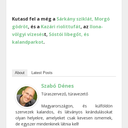
Kutasd fel a még a
Sárkány sziklát, Morgó
gödröt
, és a
Kazári riolittufát
, az
Ilona-
völgyi vízesés
t,
Sóstói libegőt, és
kalandparkot
.
About
Latest Posts
Szabó Dénes
Túraszervező, túravezető
Magyarországon, és külföldön
szervezek kalandos, és látványos kirándulásokat
olyan helyekre, amelyeket csak kevesen ismernek,
de egyszer mindenkinek látnia kell!