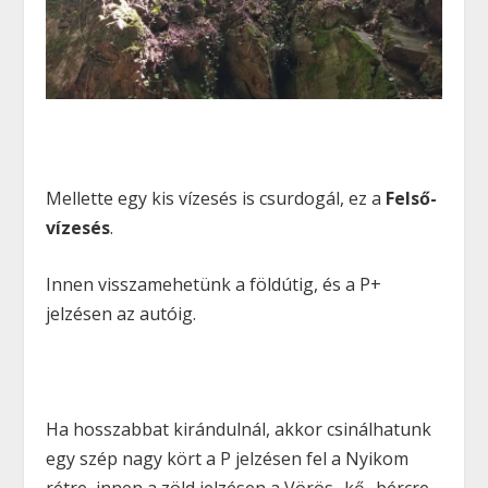
Mellette egy kis vízesés is csurdogál, ez a
Felső-
vízesés
.
Innen visszamehetünk a földútig, és a P+
jelzésen az autóig.
Ha hosszabbat kirándulnál, akkor csinálhatunk
egy szép nagy kört a P jelzésen fel a Nyikom
rétre, innen a zöld jelzésen a Vörös- kő- bércre.