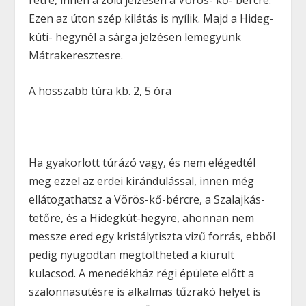
Ezen az úton szép kilátás is nyílik. Majd a Hideg-
kúti- hegynél a sárga jelzésen lemegyünk
Mátrakeresztesre.
A hosszabb túra kb. 2, 5 óra
Ha gyakorlott túrázó vagy
, és nem elégedtél
meg ezzel az erdei kirándulással, innen még
ellátogathatsz a Vörös-kő-bércre, a Szalajkás-
tetőre, és a Hidegkút-hegyre, ahonnan nem
messze ered egy kristálytiszta vizű forrás, ebből
pedig nyugodtan megtöltheted a kiürült
kulacsod. A menedékház régi épülete előtt a
szalonnasütésre is alkalmas tűzrakó helyet is