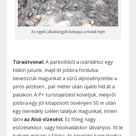
Az egyik Lábatlangyík bekapja a másik fejét
Túraútvonal:
A parkolóból a csárdához egy
hídon jutunk, majd itt jobbra fordulva
bevesszük magunkat a sűrű aljnövényzetbe a
piros jelzésen , pár méter után újabb híd át a
patakon. A P+ turistajelzést követjük, melyről
jobbra egy jól kitaposott ösvényen 50 m után
egy meredély szélén találjuk magunkat, innen
látni
az Alsó vízesést
. Ez főleg nagy
esőzésekkor, vagy hóolvadáskor látványos. Itt le
tudunk mászni a fákba, és kövekbe kapszkodva