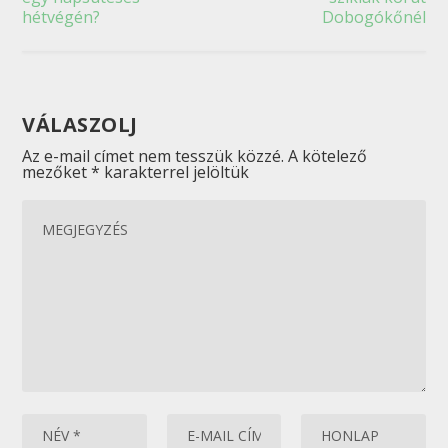
hétvégén?
Dobogókőnél
VÁLASZOLJ
Az e-mail címet nem tesszük közzé.
A kötelező
mezőket
*
karakterrel jelöltük