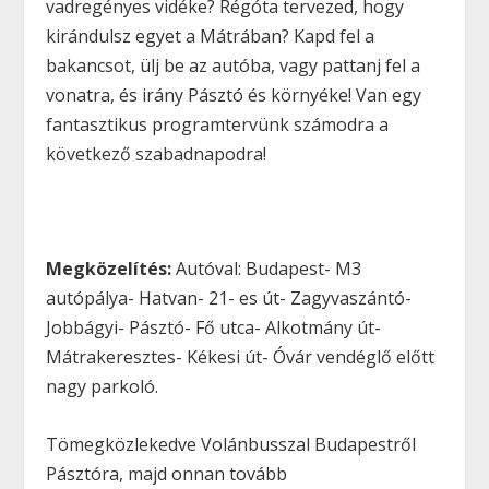
vadregényes vidéke? Régóta tervezed, hogy
kirándulsz egyet a Mátrában? Kapd fel a
bakancsot, ülj be az autóba, vagy pattanj fel a
vonatra, és irány Pásztó és környéke! Van egy
fantasztikus programtervünk számodra a
következő szabadnapodra!
Megközelítés:
Autóval: Budapest- M3
autópálya- Hatvan- 21- es út- Zagyvaszántó-
Jobbágyi- Pásztó- Fő utca- Alkotmány út-
Mátrakeresztes- Kékesi út- Óvár vendéglő előtt
nagy parkoló.
Tömegközlekedve Volánbusszal Budapestről
Pásztóra, majd onnan tovább