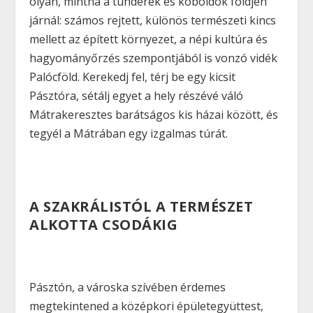
olyan,
mintha a tündérek és koboldok földjén
járnál:
számos rejtett, különös természeti kincs
mellett az épített környezet, a népi kultúra és
hagyományőrzés szempontjából is vonzó vidék
Palócföld. Kerekedj fel, térj be egy kicsit
Pásztóra, sétálj egyet a hely részévé váló
Mátrakeresztes barátságos kis házai között, és
tegyél a Mátrában egy izgalmas túrát.
A SZAKRÁLISTÓL A TERMÉSZET
ALKOTTA CSODÁKIG
Pásztón, a városka szívében érdemes
megtekintened a középkori épületegyüttest,