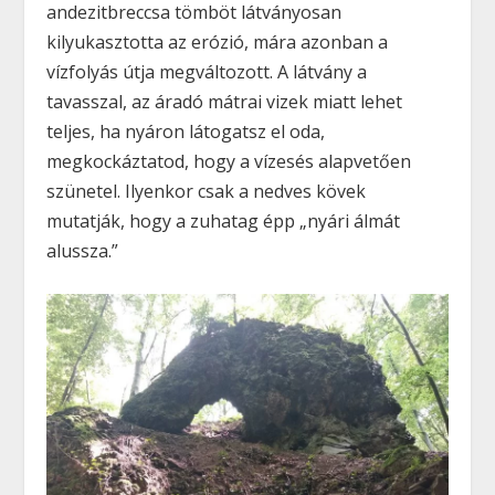
andezitbreccsa tömböt látványosan
kilyukasztotta az erózió, mára azonban a
vízfolyás útja megváltozott. A látvány a
tavasszal, az áradó mátrai vizek miatt lehet
teljes, ha nyáron látogatsz el oda,
megkockáztatod, hogy a vízesés alapvetően
szünetel. Ilyenkor csak a nedves kövek
mutatják, hogy a zuhatag épp „nyári álmát
alussza.”