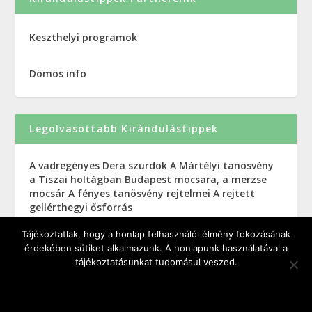
Keszthelyi programok
Dömös info
Legolvasottabb Kirándulástippek
A vadregényes Dera szurdok
A Mártélyi tanösvény
a Tiszai holtágban
Budapest mocsara, a merzse
mocsár
A fényes tanösvény rejtelmei
A rejtett
gellérthegyi ősforrás
Tájékoztatlak, hogy a honlap felhasználói élmény fokozásának
érdekében sütiket alkalmazunk. A honlapunk használatával a
tájékoztatásunkat tudomásul veszed.
OK
NEM KÉREM
ADATKEZELÉSI TÁJÉKOZTATÓ
Kirándulás Kategóriák