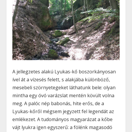
A jellegzetes alakú Lyukas-kő boszorkányosan
ível át a vízesés felett, s alakjába különböző,
mesebeli szörnyetegeket láthatunk bele: olyan
mintha egy óvó varázslat mentén kövült volna
meg. A palóc nép babonás, hite erős, de a
Lyukas-kőről mégsem jegyzett fel legendát az
emlékezet. A tudományos magyarázat a kőbe
vájt lyukra igen egyszerű: a fölénk magasodó