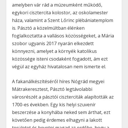
amelyben vár rád a múzeumként működő,
egykori cisztercita kolostor, az oskolamester
háza, valamint a Szent Lőrinc plébániatemplom
is. Pásztó a közelmúltban élénken
foglalkoztatta a vallásos közösségeket,
a Mária
szobor ugyanis 2017 nyarán elkezdett
könnyezni,
amelyet a környék katolikus
közössége isteni csodaként fogadott, ám ezt
végül az egyház hivatalosan nem ismerte el.
A fakanálkészítéséről híres Nógrád megyei
Mátrakeresztest, Pásztó legtávolabbi
városrészét a pásztói ciszterciták alapították az
1700-es években. Egy kis helyi szuvenír
beszerzése a konyhába neked sem árthat, ezt
követően pedig érdemes elhagyni a lakott
területet és bevetni magad az erdőbe, hogy a