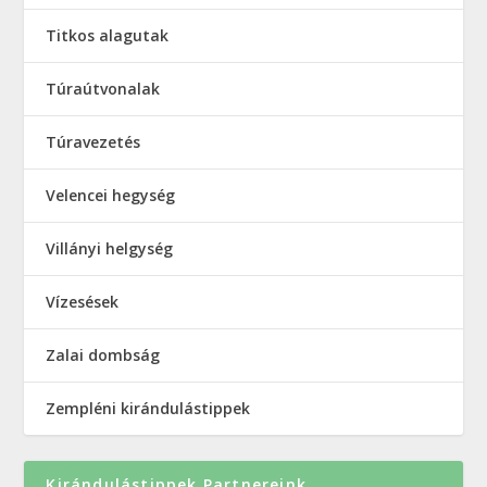
Titkos alagutak
Túraútvonalak
Túravezetés
Velencei hegység
Villányi helgység
Vízesések
Zalai dombság
Zempléni kirándulástippek
Kirándulástippek Partnereink