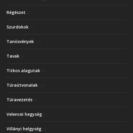
Régészet
(2)
Szurdokok
(7)
Tanösvények
(16)
Tavak
(3)
Titkos alagutak
(4)
Túraútvonalak
(12)
Túravezetés
(3)
Velencei hegység
(2)
Villányi helgység
(2)