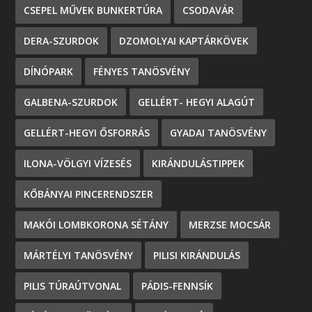
CSEPEL MŰVEK BUNKERTÚRA
CSODAVÁR
DERA-SZURDOK
DZOMOLYAI KAPTÁRKÖVEK
DÍNÓPARK
FÉNYES TANÖSVÉNY
GALBENA-SZURDOK
GELLÉRT- HEGYI ALAGÚT
GELLÉRT-HEGYI ŐSFORRÁS
GYADAI TANÖSVÉNY
ILONA-VÖLGYI VÍZESÉS
KIRÁNDULÁSTIPPEK
KŐBÁNYAI PINCERENDSZER
MAKÓI LOMBKORONA SÉTÁNY
MERZSE MOCSÁR
MÁRTÉLYI TANÖSVÉNY
PILISI KIRÁNDULÁS
PILIS TÚRAÚTVONAL
PÁDIS-FENNSÍK