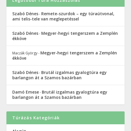
Legutóbbi Túra Hozzászólás
Szabó Dénes
Remete-szurdok – egy túraútvonal,
-
ami telis-tele van meglepetéssel
Szabó Dénes
Megyer-hegyi tengerszem a Zemplén
-
ékköve
Megyer-hegyi tengerszem a Zemplén
Maczák György
-
ékköve
Szabó Dénes
Brutál izgalmas gyalogtúra egy
-
barlangon át a Szamos bazárban
Damó Emese
Brutál izgalmas gyalogtúra egy
-
barlangon át a Szamos bazárban
Túrázás Kategóriák