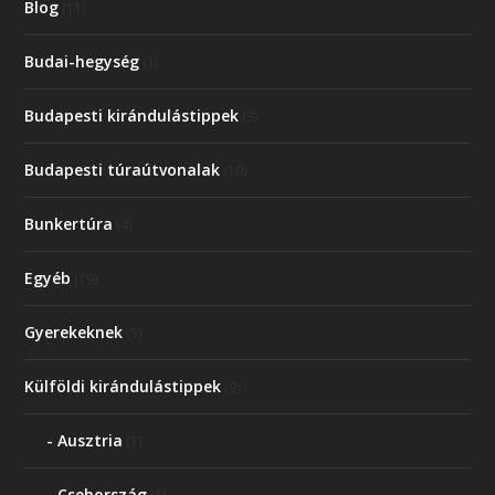
Blog
(11)
Budai-hegység
(1)
Budapesti kirándulástippek
(3)
Budapesti túraútvonalak
(10)
Bunkertúra
(4)
Egyéb
(19)
Gyerekeknek
(5)
Külföldi kirándulástippek
(9)
Ausztria
(1)
Csehország