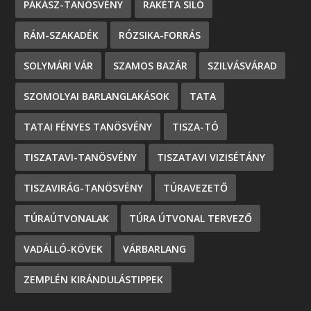
PÁKÁSZ-TANÖSVÉNY
RAKÉTA SILÓ
RÁM-SZAKADÉK
RÓZSIKA-FORRÁS
SOLYMÁRI VÁR
SZAMOS BAZÁR
SZILVÁSVÁRAD
SZOMOLYAI BARLANGLAKÁSOK
TATA
TATAI FÉNYES TANÖSVÉNY
TISZA-TÓ
TISZATAVI-TANÖSVÉNY
TISZATAVI VIZISÉTÁNY
TISZAVIRÁG-TANÖSVÉNY
TÚRAVEZETŐ
TÚRAÚTVONALAK
TÚRA ÚTVONAL TERVEZŐ
VADÁLLÓ-KÖVEK
VÁRBARLANG
ZEMPLÉN KIRÁNDULÁSTIPPEK