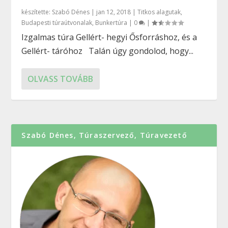
készítette:
Szabó Dénes
|
jan 12, 2018
|
Titkos alagutak
,
Budapesti túraútvonalak
,
Bunkertúra
|
0
|
Izgalmas túra Gellért- hegyi Ősforráshoz, és a
Gellért- táróhoz Talán úgy gondolod, hogy...
OLVASS TOVÁBB
Szabó Dénes, Túraszervező, Túravezető