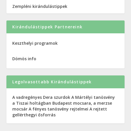
Zempléni kirándulástippek
Kirándulástippek Partnereink
Keszthelyi programok
Dömös info
Legolvasottabb Kirándulástippek
A vadregényes Dera szurdok
A Mártélyi tanösvény
a Tiszai holtágban
Budapest mocsara, a merzse
mocsár
A fényes tanösvény rejtelmei
A rejtett
gellérthegyi ősforrás