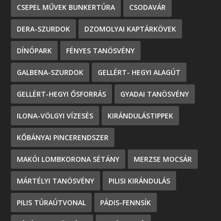
CSEPEL MŰVEK BUNKERTÚRA
CSODAVÁR
DERA-SZURDOK
DZOMOLYAI KAPTÁRKÖVEK
DÍNÓPARK
FÉNYES TANÖSVÉNY
GALBENA-SZURDOK
GELLÉRT- HEGYI ALAGÚT
GELLÉRT-HEGYI ŐSFORRÁS
GYADAI TANÖSVÉNY
ILONA-VÖLGYI VÍZESÉS
KIRÁNDULÁSTIPPEK
KŐBÁNYAI PINCERENDSZER
MAKÓI LOMBKORONA SÉTÁNY
MERZSE MOCSÁR
MÁRTÉLYI TANÖSVÉNY
PILISI KIRÁNDULÁS
PILIS TÚRAÚTVONAL
PÁDIS-FENNSÍK