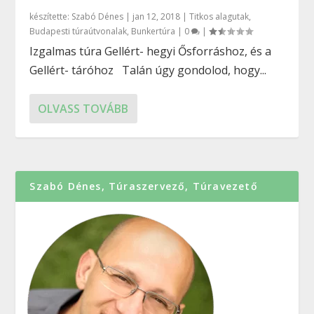
készítette:
Szabó Dénes
|
jan 12, 2018
|
Titkos alagutak
,
Budapesti túraútvonalak
,
Bunkertúra
|
0
|
Izgalmas túra Gellért- hegyi Ősforráshoz, és a
Gellért- táróhoz Talán úgy gondolod, hogy...
OLVASS TOVÁBB
Szabó Dénes, Túraszervező, Túravezető