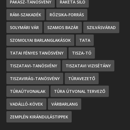
PÁKÁSZ-TANÖSVÉNY
RAKÉTA SILÓ
RÁM-SZAKADÉK
RÓZSIKA-FORRÁS
SOLYMÁRI VÁR
SZAMOS BAZÁR
SZILVÁSVÁRAD
SZOMOLYAI BARLANGLAKÁSOK
TATA
TATAI FÉNYES TANÖSVÉNY
TISZA-TÓ
TISZATAVI-TANÖSVÉNY
TISZATAVI VIZISÉTÁNY
TISZAVIRÁG-TANÖSVÉNY
TÚRAVEZETŐ
TÚRAÚTVONALAK
TÚRA ÚTVONAL TERVEZŐ
VADÁLLÓ-KÖVEK
VÁRBARLANG
ZEMPLÉN KIRÁNDULÁSTIPPEK