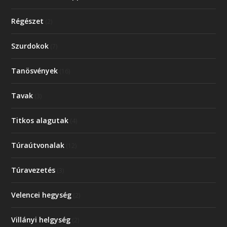
Régészet
(2)
Szurdokok
(7)
Tanösvények
(16)
Tavak
(3)
Titkos alagutak
(4)
Túraútvonalak
(12)
Túravezetés
(3)
Velencei hegység
(2)
Villányi helgység
(2)