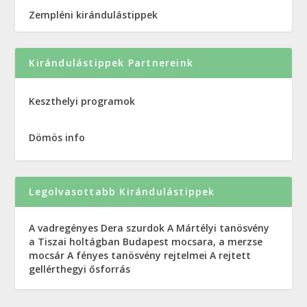
Zempléni kirándulástippek
Kirándulástippek Partnereink
Keszthelyi programok
Dömös info
Legolvasottabb Kirándulástippek
A vadregényes Dera szurdok
A Mártélyi tanösvény
a Tiszai holtágban
Budapest mocsara, a merzse
mocsár
A fényes tanösvény rejtelmei
A rejtett
gellérthegyi ősforrás