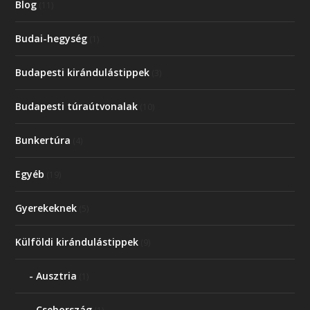
Blog
(11)
Budai-hegység
(1)
Budapesti kirándulástippek
(3)
Budapesti túraútvonalak
(10)
Bunkertúra
(4)
Egyéb
(19)
Gyerekeknek
(5)
Külföldi kirándulástippek
(9)
Ausztria
(1)
Csehország