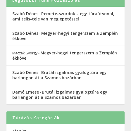
Legutóbbi Túra Hozzászólás
Szabó Dénes
Remete-szurdok – egy túraútvonal,
-
ami telis-tele van meglepetéssel
Szabó Dénes
Megyer-hegyi tengerszem a Zemplén
-
ékköve
Megyer-hegyi tengerszem a Zemplén
Maczák György
-
ékköve
Szabó Dénes
Brutál izgalmas gyalogtúra egy
-
barlangon át a Szamos bazárban
Damó Emese
Brutál izgalmas gyalogtúra egy
-
barlangon át a Szamos bazárban
Túrázás Kategóriák