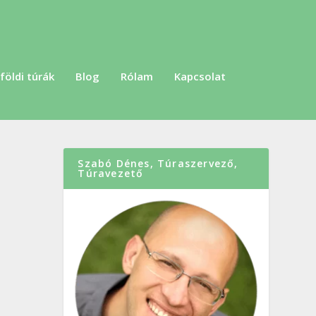
földi túrák
Blog
Rólam
Kapcsolat
Szabó Dénes, Túraszervező,
Túravezető