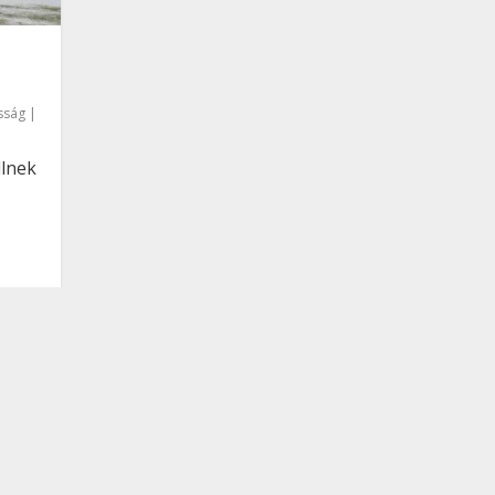
sság
|
llnek