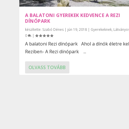
A BALATONI GYEREKEK KEDVENCE A REZI
DÍNÓPARK
készítette:
Szabó Dénes
|
jún 19, 2018
|
Gyerekeknek
,
Látványo
0
|
A balatoni Rezi dínópark Ahol a dínók életre ke
Reziben- A Rezi dínópark ...
OLVASS TOVÁBB