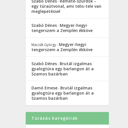
Szabó Dénes
Remete-szurdok –
-
egy túraútvonal, ami telis-tele van
meglepetéssel
Szabó Dénes
Megyer-hegyi
-
tengerszem a Zemplén ékköve
Megyer-hegyi
Maczák György
-
tengerszem a Zemplén ékköve
Szabó Dénes
Brutál izgalmas
-
gyalogtúra egy barlangon át a
Szamos bazárban
Damó Emese
Brutál izgalmas
-
gyalogtúra egy barlangon át a
Szamos bazárban
Túrázás Kategóriák