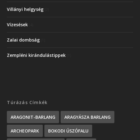
Villányi helgység
(2)
Vízesések
(4)
Zalai dombság
(1)
Zempléni kirándulástippek
(1)
Túrázás Címkék
ARAGONIT-BARLANG
ARAGYÁSZA BARLANG
ARCHEOPARK
BOKODI ÚSZÓFALU