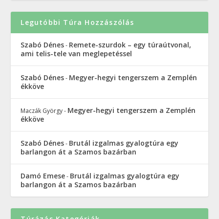
Legutóbbi Túra Hozzászólás
Szabó Dénes
Remete-szurdok – egy túraútvonal,
-
ami telis-tele van meglepetéssel
Szabó Dénes
Megyer-hegyi tengerszem a Zemplén
-
ékköve
Megyer-hegyi tengerszem a Zemplén
Maczák György
-
ékköve
Szabó Dénes
Brutál izgalmas gyalogtúra egy
-
barlangon át a Szamos bazárban
Damó Emese
Brutál izgalmas gyalogtúra egy
-
barlangon át a Szamos bazárban
Túrázás Kategóriák