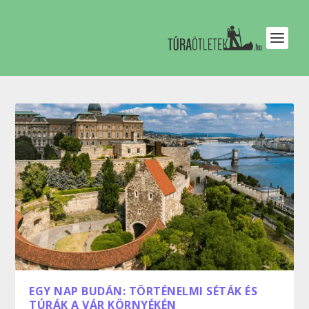
EGY NAP BUDÁN: TÖRTÉNELMI SÉTÁK ÉS
TÚRÁK A VÁR KÖRNYÉKÉN