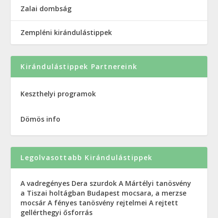
Zalai dombság
Zempléni kirándulástippek
Kirándulástippek Partnereink
Keszthelyi programok
Dömös info
Legolvasottabb Kirándulástippek
A vadregényes Dera szurdok
A Mártélyi tanösvény
a Tiszai holtágban
Budapest mocsara, a merzse
mocsár
A fényes tanösvény rejtelmei
A rejtett
gellérthegyi ősforrás