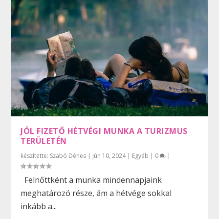
JÓL FIZETŐ HÉTVÉGI MUNKA A TURIZMUS
TERÜLETÉN
készítette:
Szabó Dénes
|
jún 10, 2024
|
Egyéb
|
0
|
Felnőttként a munka mindennapjaink
meghatározó része, ám a hétvége sokkal
inkább a...