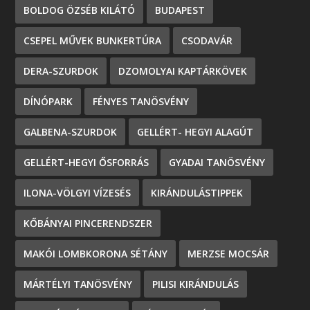
BOLDOG ÖZSÉB KILÁTÓ
BUDAPEST
CSEPEL MŰVEK BUNKERTÚRA
CSODAVÁR
DERA-SZURDOK
DZOMOLYAI KAPTÁRKÖVEK
DÍNÓPARK
FÉNYES TANÖSVÉNY
GALBENA-SZURDOK
GELLÉRT- HEGYI ALAGÚT
GELLÉRT-HEGYI ŐSFORRÁS
GYADAI TANÖSVÉNY
ILONA-VÖLGYI VÍZESÉS
KIRÁNDULÁSTIPPEK
KŐBÁNYAI PINCERENDSZER
MAKÓI LOMBKORONA SÉTÁNY
MERZSE MOCSÁR
MÁRTÉLYI TANÖSVÉNY
PILISI KIRÁNDULÁS