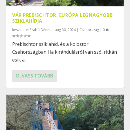
VÁR PREBISCHTOR, EURÓPA LEGNAGYOBB
SZIKLAHÍDJA
készítette:
Szabó Dénes
|
aug 30, 2024
|
Csehország
|
0
|
Prebischtor sziklahíd, és a kolostor
Csehországban Ha kirándulásról van szó, ritkán
esik a...
OLVASS TOVÁBB