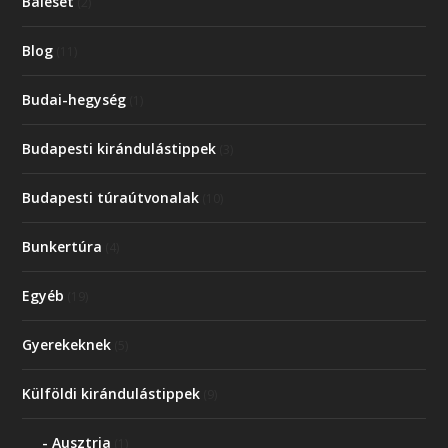
Baleset
(2)
Blog
(11)
Budai-hegység
(1)
Budapesti kirándulástippek
(3)
Budapesti túraútvonalak
(10)
Bunkertúra
(4)
Egyéb
(19)
Gyerekeknek
(5)
Külföldi kirándulástippek
(9)
Ausztria
(1)