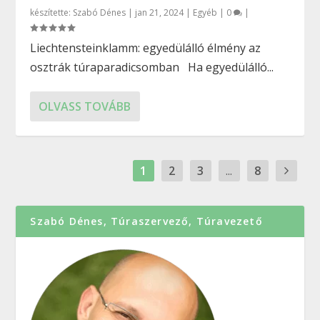
készítette:
Szabó Dénes
|
jan 21, 2024
|
Egyéb
|
0
|
Liechtensteinklamm: egyedülálló élmény az
osztrák túraparadicsomban Ha egyedülálló...
OLVASS TOVÁBB
1
2
3
...
8
Szabó Dénes, Túraszervező, Túravezető