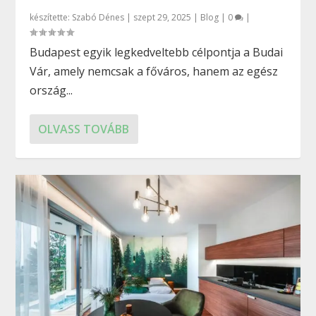
készítette:
Szabó Dénes
|
szept 29, 2025
|
Blog
|
0
|
Budapest egyik legkedveltebb célpontja a Budai
Vár, amely nemcsak a főváros, hanem az egész
ország...
OLVASS TOVÁBB