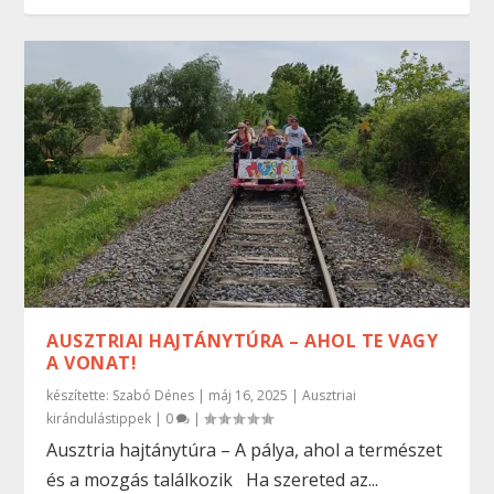
AUSZTRIAI HAJTÁNYTÚRA – AHOL TE VAGY
A VONAT!
készítette:
Szabó Dénes
|
máj 16, 2025
|
Ausztriai
kirándulástippek
|
0
|
Ausztria hajtánytúra – A pálya, ahol a természet
és a mozgás találkozik Ha szereted az...