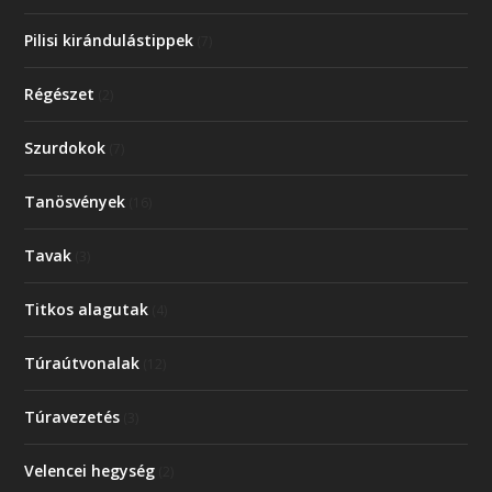
Pilisi kirándulástippek
(7)
Régészet
(2)
Szurdokok
(7)
Tanösvények
(16)
Tavak
(3)
Titkos alagutak
(4)
Túraútvonalak
(12)
Túravezetés
(3)
Velencei hegység
(2)