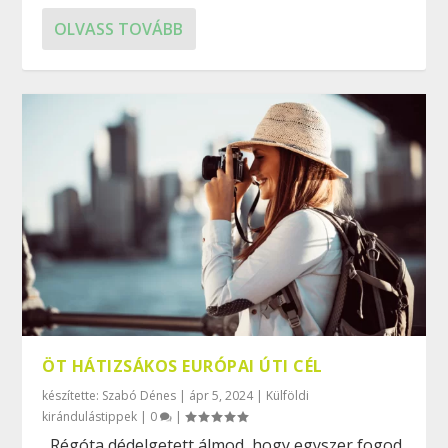
OLVASS TOVÁBB
ÖT HÁTIZSÁKOS EURÓPAI ÚTI CÉL
készítette:
Szabó Dénes
|
ápr 5, 2024
|
Külföldi
kirándulástippek
|
0
|
Régóta dédelgetett álmod, hogy egyszer fogod