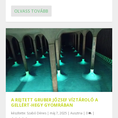
OLVASS TOVÁBB
A REJTETT GRUBER JÓZSEF VÍZTÁROLÓ A
GELLÉRT-HEGY GYOMRÁBAN
készítette:
Szabó Dénes
|
máj 7, 2025
|
Ausztria
|
0
|