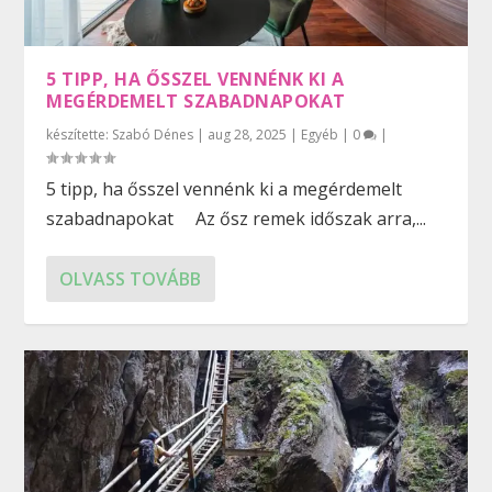
5 TIPP, HA ŐSSZEL VENNÉNK KI A
MEGÉRDEMELT SZABADNAPOKAT
készítette:
Szabó Dénes
|
aug 28, 2025
|
Egyéb
|
0
|
5 tipp, ha ősszel vennénk ki a megérdemelt
szabadnapokat Az ősz remek időszak arra,...
OLVASS TOVÁBB