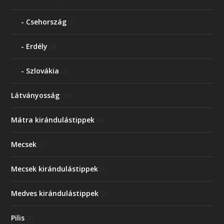
Csehország
(1)
Erdély
(4)
Szlovákia
(2)
Látványosság
(16)
Mátra kirándulástippek
(4)
Mecsek
(2)
Mecsek kirándulástippek
(1)
Medves kirándulástippek
(2)
Pilis
(7)