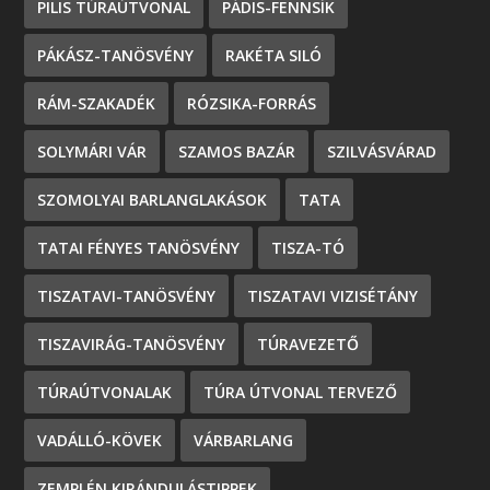
PILIS TÚRAÚTVONAL
PÁDIS-FENNSÍK
PÁKÁSZ-TANÖSVÉNY
RAKÉTA SILÓ
RÁM-SZAKADÉK
RÓZSIKA-FORRÁS
SOLYMÁRI VÁR
SZAMOS BAZÁR
SZILVÁSVÁRAD
SZOMOLYAI BARLANGLAKÁSOK
TATA
TATAI FÉNYES TANÖSVÉNY
TISZA-TÓ
TISZATAVI-TANÖSVÉNY
TISZATAVI VIZISÉTÁNY
TISZAVIRÁG-TANÖSVÉNY
TÚRAVEZETŐ
TÚRAÚTVONALAK
TÚRA ÚTVONAL TERVEZŐ
VADÁLLÓ-KÖVEK
VÁRBARLANG
ZEMPLÉN KIRÁNDULÁSTIPPEK