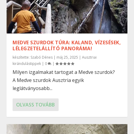
MEDVE SZURDOK TÚRA: KALAND, VÍZESÉSEK,
LÉLEGZETELÁLLÍTÓ PANORÁMA!
készítette:
Szabó Dénes
|
máj 25, 2025
|
Ausztriai
kirándulástippek
|
0
|
Milyen izgalmakat tartogat a Medve szurdok?
A Medve szurdok Ausztria egyik
leglátványosabb...
OLVASS TOVÁBB