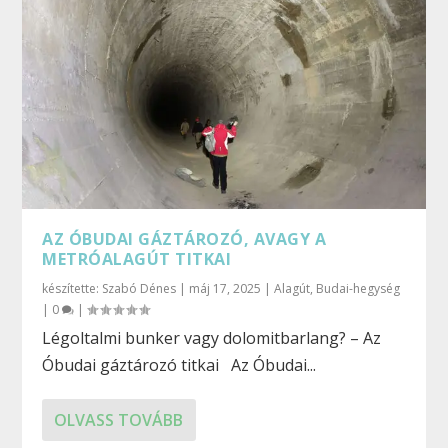
AZ ÓBUDAI GÁZTÁROZÓ, AVAGY A
METRÓALAGÚT TITKAI
készítette:
Szabó Dénes
|
máj 17, 2025
|
Alagút
,
Budai-hegység
|
0
|
Légoltalmi bunker vagy dolomitbarlang? – Az
Óbudai gáztározó titkai Az Óbudai...
OLVASS TOVÁBB