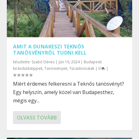
AMIT A DUNAKESZI TEKNŐS
TANÖSVÉNYRŐL TUDNI KELL
készítette:
Szabó Dénes
|
jún 19, 2024
|
Budapesti
kirándulástippek
,
Tanösvények
,
Túraútvonalak
|
0
|
Miért érdemes felkeresni a Teknős tanösvényt?
Egy helyszín, amely közel van Budapesthez,
mégis egy...
OLVASS TOVÁBB