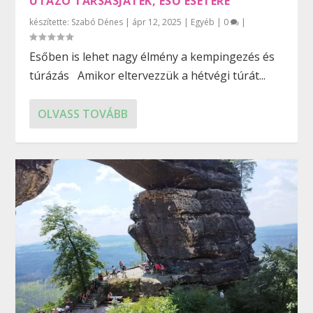
UTAZÓ TÁRSASJÁTÉK, ESŐ ESETÉRE
készítette:
Szabó Dénes
|
ápr 12, 2025
|
Egyéb
|
0
|
Esőben is lehet nagy élmény a kempingezés és
túrázás Amikor eltervezzük a hétvégi túrát...
OLVASS TOVÁBB