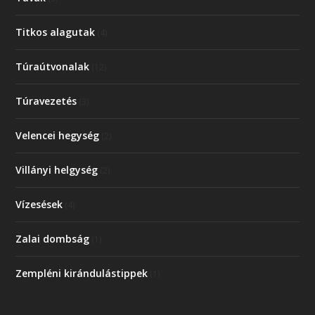
Titkos alagutak
(4)
Túraútvonalak
(12)
Túravezetés
(3)
Velencei hegység
(2)
Villányi helgység
(2)
Vízesések
(4)
Zalai dombság
(1)
Zempléni kirándulástippek
(1)