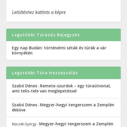
Letöltéshez kattints a képre
Legutóbbi Túrázás Bejegyzés
Egy nap Budán: történelmi séták és túrák a vár
környékén
Legutóbbi Túra Hozzászólás
Szabó Dénes
Remete-szurdok – egy túraútvonal,
-
ami telis-tele van meglepetéssel
Szabó Dénes
Megyer-hegyi tengerszem a Zemplén
-
ékköve
Megyer-hegyi tengerszem a Zemplén
Maczák György
-