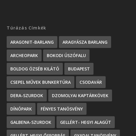
Túrázás Címkék
ARAGONIT-BARLANG
ARAGYÁSZA BARLANG
ARCHEOPARK
BOKODI ÚSZÓFALU
BOLDOG ÖZSÉB KILÁTÓ
BUDAPEST
CSEPEL MŰVEK BUNKERTÚRA
CSODAVÁR
DERA-SZURDOK
DZOMOLYAI KAPTÁRKÖVEK
DÍNÓPARK
FÉNYES TANÖSVÉNY
GALBENA-SZURDOK
GELLÉRT- HEGYI ALAGÚT
GELLÉRT-HEGYI ŐSFORRÁS
GYADAI TANÖSVÉNY