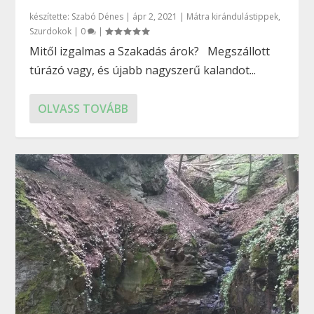
készítette:
Szabó Dénes
|
ápr 2, 2021
|
Mátra kirándulástippek
,
Szurdokok
|
0
|
Mitől izgalmas a Szakadás árok? Megszállott
túrázó vagy, és újabb nagyszerű kalandot...
OLVASS TOVÁBB