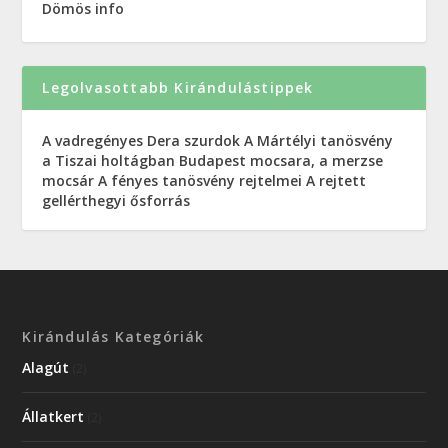
Dömös info
Legolvasottabb Kirándulástippek
A vadregényes Dera szurdok
A Mártélyi tanösvény
a Tiszai holtágban
Budapest mocsara, a merzse
mocsár
A fényes tanösvény rejtelmei
A rejtett
gellérthegyi ősforrás
Kirándulás Kategóriák
Alagút
(2)
Állatkert
(2)