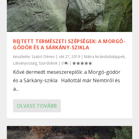
REJTETT TERMÉSZETI SZÉPSÉGEK: A MORGÓ-
GÖDÖR ÉS A SÁRKÁNY-SZIKLA
készítette:
Szabó Dénes
|
okt 27, 2019
|
Mátra kirándulástippek
,
Látványosság
,
Szurdokok
|
0
|
Kővé dermedt meseszereplők: a Morgó-gödör
és a Sárkány-szikla Hallottál már Nemtiről és
a...
OLVASS TOVÁBB