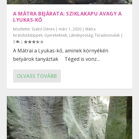
A MÁTRA BEJÁRATA: SZIKLAKAPU AVAGY A
LYUKAS-KŐ
készítette:
Szabó Dénes
|
márc 1, 2020
|
Mátra
kirándulástippek
,
Gyerekeknek
,
Látványosság
,
Túraútvonalak
|
0
|
A Mátrai a Lyukas-kő, aminek környékén
betyárok tanyáztak Téged is vonz...
OLVASS TOVÁBB