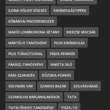
ILONA-VÖLGYI VÍZESÉS
KIRÁNDULÁSTIPPEK
KŐBÁNYAI PINCERENDSZER
MAKÓI LOMBKORONA SÉTÁNY
MERZSE MOCSÁR
MÁRTÉLYI TANÖSVÉNY
PILISI KIRÁNDULÁS
PILIS TÚRAÚTVONAL
PÁDIS-FENNSÍK
PÁKÁSZ-TANÖSVÉNY
RAKÉTA SILÓ
RÁM-SZAKADÉK
RÓZSIKA-FORRÁS
SOLYMÁRI VÁR
SZAMOS BAZÁR
SZILVÁSVÁRAD
SZOMOLYAI BARLANGLAKÁSOK
TATA
TATAI FÉNYES TANÖSVÉNY
TISZA-TÓ