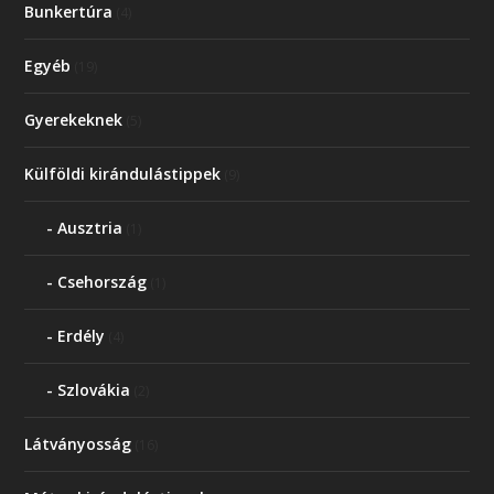
Bunkertúra
(4)
Egyéb
(19)
Gyerekeknek
(5)
Külföldi kirándulástippek
(9)
Ausztria
(1)
Csehország
(1)
Erdély
(4)
Szlovákia
(2)
Látványosság
(16)