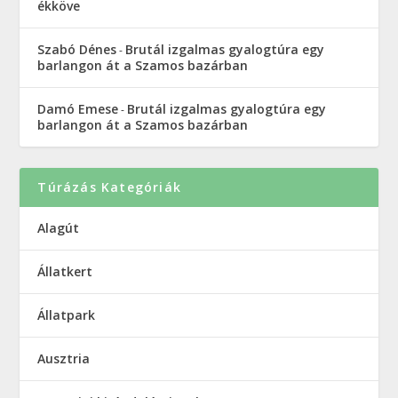
ékköve
Szabó Dénes
Brutál izgalmas gyalogtúra egy
-
barlangon át a Szamos bazárban
Damó Emese
Brutál izgalmas gyalogtúra egy
-
barlangon át a Szamos bazárban
Túrázás Kategóriák
Alagút
Állatkert
Állatpark
Ausztria