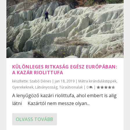
KÜLÖNLEGES RITKASÁG EGÉSZ EURÓPÁBAN:
A KAZÁR RIOLITTUFA
készítette:
Szabó Dénes
|
jan 18, 2019
|
Mátra kirándulástippek
,
Gyerekeknek
,
Látványosság
,
Túraútvonalak
|
0
|
A lenyűgöző kazári riolittufa, ahol embert is alig
látni Kazártól nem messze olyan...
OLVASS TOVÁBB