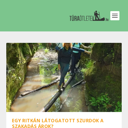
EGY RITKÁN LÁTOGATOTT SZURDOK A
SZAKADÁS ÁROK?