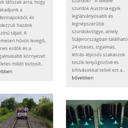
szurdok? A Medve
k időszak arra, hogy
szurdok Ausztria egyik
akadjunk a
leglátványosabb és
dennapokból, és
legnépszerűbb
edezzük hazánk
szurdokvölgye, amely
zínű tájait. A
Stájerországban található
emesen hűvös levegő,
24 vízesés, izgalmas,
ínes erdők és a
létrás-lépcsős szakaszok
galmasabb környezet
teszik lenyűgözővé és
letes miliőt biztosít...
kihívásokkal telivé ezt a...
ebben
bővebben