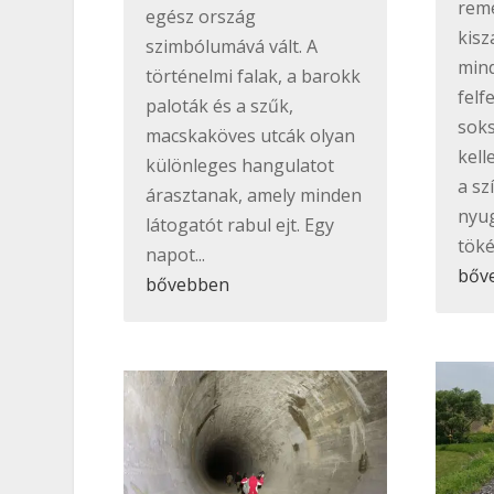
reme
egész ország
kisz
szimbólumává vált. A
min
történelmi falak, a barokk
felf
paloták és a szűk,
soks
macskaköves utcák olyan
kell
különleges hangulatot
a sz
árasztanak, amely minden
nyu
látogatót rabul ejt. Egy
töké
napot...
bőv
bővebben