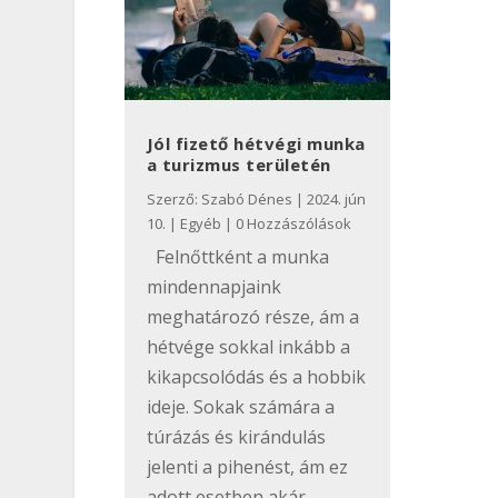
Jól fizető hétvégi munka
a turizmus területén
Szerző:
Szabó Dénes
|
2024. jún
10.
|
Egyéb
| 0 Hozzászólások
Felnőttként a munka
mindennapjaink
meghatározó része, ám a
hétvége sokkal inkább a
kikapcsolódás és a hobbik
ideje. Sokak számára a
túrázás és kirándulás
jelenti a pihenést, ám ez
adott esetben akár