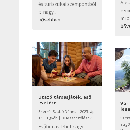
Ausz
és turisztikai szempontból
reme
is nagy...
mi az
bővebben
bőv
Utazó társasjáték, eső
esetére
Vár
leg
Szerző:
Szabó Dénes
|
2025. ápr
12.
|
Egyéb
| 0 Hozzászólások
Szer
aug 3
Esőben is lehet nagy