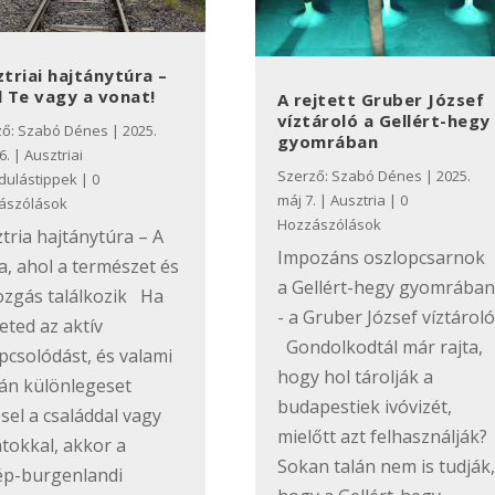
triai hajtánytúra –
l Te vagy a vonat!
A rejtett Gruber József
víztároló a Gellért-hegy
ző:
Szabó Dénes
|
2025.
gyomrában
6.
|
Ausztriai
Szerző:
Szabó Dénes
|
2025.
dulástippek
| 0
máj 7.
|
Ausztria
| 0
ászólások
Hozzászólások
tria hajtánytúra – A
Impozáns oszlopcsarnok
a, ahol a természet és
a Gellért-hegy gyomrában
ozgás találkozik Ha
- a Gruber József víztároló
eted az aktív
Gondolkodtál már rajta,
pcsolódást, és valami
hogy hol tárolják a
án különlegeset
budapestiek ivóvizét,
sel a családdal vagy
mielőtt azt felhasználják?
tokkal, akkor a
Sokan talán nem is tudják,
ép-burgenlandi