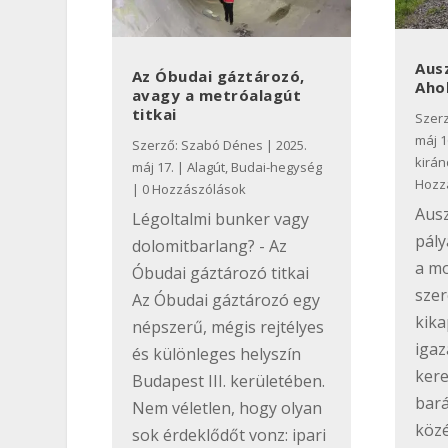
Ausz
Az Óbudai gáztározó,
Aho
avagy a metróalagút
titkai
Szer
máj 1
Szerző:
Szabó Dénes
|
2025.
kirán
máj 17.
|
Alagút
,
Budai-hegység
Hozz
| 0 Hozzászólások
Ausz
Légoltalmi bunker vagy
pály
dolomitbarlang? - Az
a m
Óbudai gáztározó titkai
szer
Az Óbudai gáztározó egy
kika
népszerű, mégis rejtélyes
igaz
és különleges helyszín
kere
Budapest III. kerületében.
bará
Nem véletlen, hogy olyan
köz
sok érdeklődőt vonz: ipari