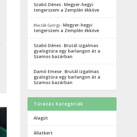
Szabó Dénes
Megyer-hegyi
-
tengerszem a Zemplén ékköve
Megyer-hegyi
Maczák György
-
tengerszem a Zemplén ékköve
.
Szabó Dénes
Brutál izgalmas
-
gyalogtúra egy barlangon át a
Szamos bazárban
Damó Emese
Brutál izgalmas
-
gyalogtúra egy barlangon át a
Szamos bazárban
Túrázás Kategóriák
Alagút
Állatkert