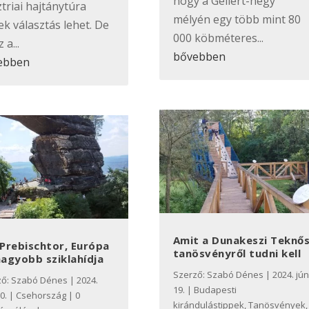
hogy a Gellért-hegy
triai hajtánytúra
mélyén egy több mint 80
k választás lehet. De
000 köbméteres...
 a...
bővebben
ebben
Amit a Dunakeszi Teknő
 Prebischtor, Európa
tanösvényről tudni kell
nagyobb sziklahídja
Szerző:
Szabó Dénes
|
2024. jún
ző:
Szabó Dénes
|
2024.
19.
|
Budapesti
0.
|
Csehország
| 0
kirándulástippek
,
Tanösvények
,