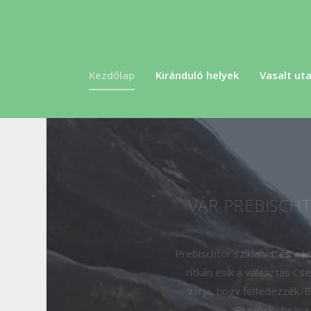
Kezdőlap
Kiránduló helyek
Vasalt uta
VÁR PREBISCH
Prebischtor sziklahíd, és a 
ritkán esik a választás C
várja, hogy felfedezzék. 
Pravčická brána