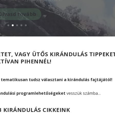
Olvasd tovább
ET, VAGY ÜTŐS KIRÁNDULÁS TIPPEKET
TÍVAN PIHENNÉL!
 tematikusan tudsz választani a kirándulás fajtájától!
ándulási programlehetőségeket
vesszük számba…
B KIRÁNDULÁS CIKKEINK