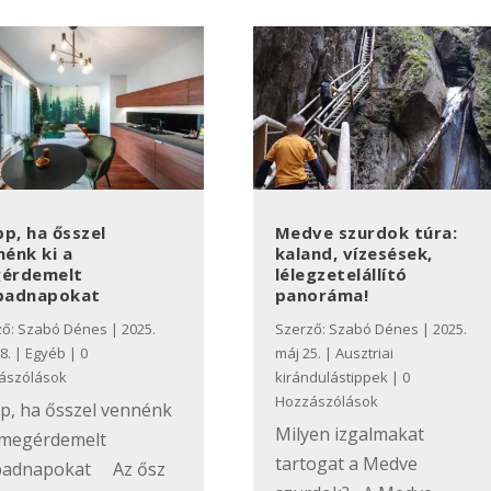
pp, ha ősszel
Medve szurdok túra:
nénk ki a
kaland, vízesések,
érdemelt
lélegzetelállító
badnapokat
panoráma!
ző:
Szabó Dénes
|
2025.
Szerző:
Szabó Dénes
|
2025.
8.
|
Egyéb
| 0
máj 25.
|
Ausztriai
ászólások
kirándulástippek
| 0
Hozzászólások
pp, ha ősszel vennénk
Milyen izgalmakat
 megérdemelt
tartogat a Medve
badnapokat Az ősz