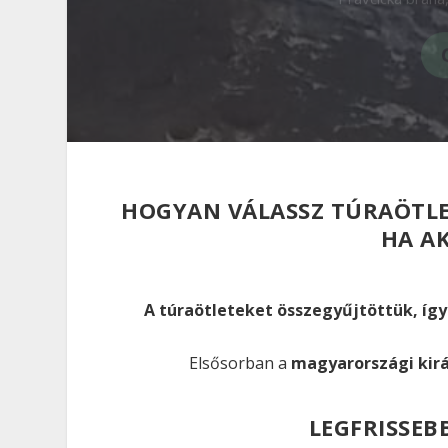
HOGYAN VÁLASSZ TÚRAÖTLET
HA AK
A túraötleteket összegyűjtöttük, így
Elsősorban a
magyarországi kir
LEGFRISSEB