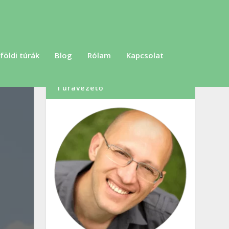
földi túrák
Blog
Rólam
Kapcsolat
Szabó Dénes, Túraszervező,
Túravezető