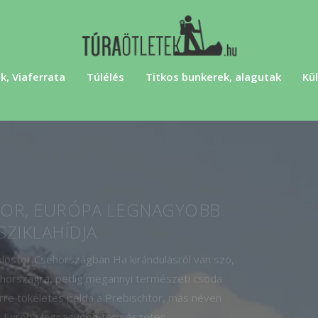
k, Viaferrata
Túlélés
Titkos bunkerek, alagutak
Kül
TOR, EURÓPA LEGNAGYOBB
SZIKLAHÍDJA
kolostor Csehországban Ha kirándulásról van szó,
sehországra, pedig megannyi természeti csoda
Erre tökéletes példa a Prebischtor, más néven
, Európa legnagyobb természetes...