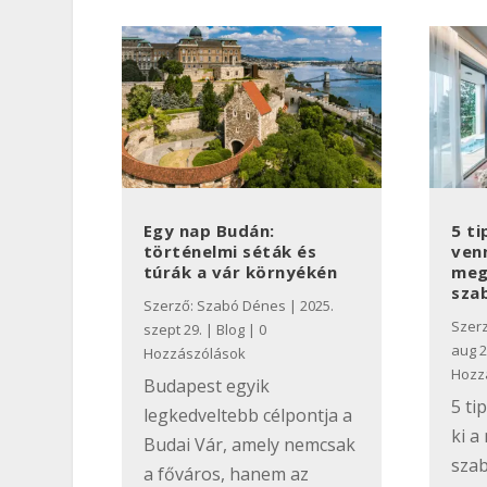
Egy nap Budán:
5 ti
történelmi séták és
ven
túrák a vár környékén
meg
sza
Szerző:
Szabó Dénes
|
2025.
Szer
szept 29.
|
Blog
| 0
aug 2
Hozzászólások
Hozz
Budapest egyik
5 ti
legkedveltebb célpontja a
ki a
Budai Vár, amely nemcsak
sza
a főváros, hanem az