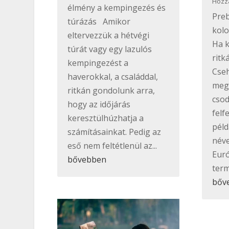
Hozz
élmény a kempingezés és
Preb
túrázás Amikor
kol
eltervezzük a hétvégi
Ha k
túrát vagy egy lazulós
ritk
kempingezést a
Cseh
haverokkal, a családdal,
meg
ritkán gondolunk arra,
csod
hogy az időjárás
felf
keresztülhúzhatja a
péld
számításainkat. Pedig az
néve
eső nem feltétlenül az...
Eur
bővebben
term
bőv