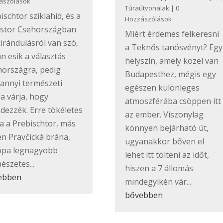
ászólások
Túraútvonalak
| 0
ischtor sziklahíd, és a
Hozzászólások
ostor Csehországban
Miért érdemes felkeresni
irándulásról van szó,
a Teknős tanösvényt? Egy
án esik a választás
helyszín, amely közel van
országra, pedig
Budapesthez, mégis egy
annyi természeti
egészen különleges
a várja, hogy
atmoszférába csöppen itt
edezzék. Erre tökéletes
az ember. Viszonylag
a a Prebischtor, más
könnyen bejárható út,
n Pravčická brána,
ugyanakkor bőven el
ópa legnagyobb
lehet itt tölteni az időt,
észetes...
hiszen a 7 állomás
ebben
mindegyikén vár...
bővebben