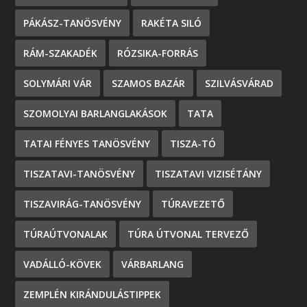
PÁKÁSZ-TANÖSVÉNY
RAKÉTA SILÓ
RÁM-SZAKADÉK
RÓZSIKA-FORRÁS
SOLYMÁRI VÁR
SZAMOS BAZÁR
SZILVÁSVÁRAD
SZOMOLYAI BARLANGLAKÁSOK
TATA
TATAI FÉNYES TANÖSVÉNY
TISZA-TÓ
TISZATAVI-TANÖSVÉNY
TISZATAVI VIZISÉTÁNY
TISZAVIRÁG-TANÖSVÉNY
TÚRAVEZETŐ
TÚRAÚTVONALAK
TÚRA ÚTVONAL TERVEZŐ
VADÁLLÓ-KÖVEK
VÁRBARLANG
ZEMPLÉN KIRÁNDULÁSTIPPEK