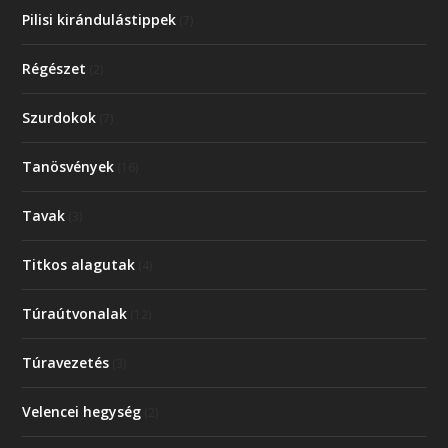
Pilisi kirándulástippek
(7)
Régészet
(2)
Szurdokok
(7)
Tanösvények
(16)
Tavak
(3)
Titkos alagutak
(4)
Túraútvonalak
(12)
Túravezetés
(3)
Velencei hegység
(2)