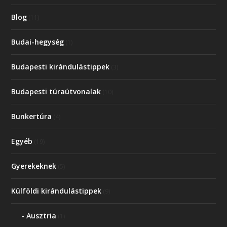
Blog
(11)
Budai-hegység
(1)
Budapesti kirándulástippek
(3)
Budapesti túraútvonalak
(10)
Bunkertúra
(4)
Egyéb
(19)
Gyerekeknek
(5)
Külföldi kirándulástippek
(9)
Ausztria
(1)