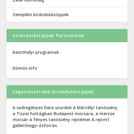
Zempléni kirándulástippek
Kirándulástippek Partnereink
Keszthelyi programok
Dömös info
Legolvasottabb Kirándulástippek
A vadregényes Dera szurdok
A Mártélyi tanösvény
a Tiszai holtágban
Budapest mocsara, a merzse
mocsár
A fényes tanösvény rejtelmei
A rejtett
gellérthegyi ősforrás