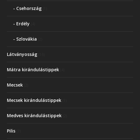
Csehország
(1)
Erdély
(4)
Szlovákia
(2)
Látványosság
(16)
Mátra kirándulástippek
(4)
Mecsek
(2)
Mecsek kirándulástippek
(1)
Medves kirándulástippek
(2)
Pilis
(7)