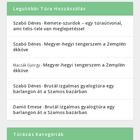
Legutóbbi Túra Hozzászólás
Szabó Dénes
Remete-szurdok – egy túraútvonal,
-
ami telis-tele van meglepetéssel
Szabó Dénes
Megyer-hegyi tengerszem a Zemplén
-
ékköve
Megyer-hegyi tengerszem a Zemplén
Maczák György
-
ékköve
Szabó Dénes
Brutál izgalmas gyalogtúra egy
-
barlangon át a Szamos bazárban
Damó Emese
Brutál izgalmas gyalogtúra egy
-
barlangon át a Szamos bazárban
Túrázás Kategóriák