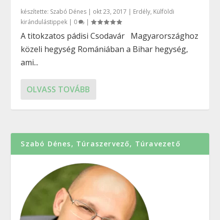
készítette:
Szabó Dénes
|
okt 23, 2017
|
Erdély
,
Külföldi
kirándulástippek
|
0
|
A titokzatos pádisi Csodavár Magyarországhoz
közeli hegység Romániában a Bihar hegység,
ami...
OLVASS TOVÁBB
Szabó Dénes, Túraszervező, Túravezető