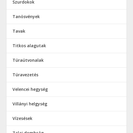
Szurdokok
Tanösvények
Tavak
Titkos alagutak
Túraútvonalak
Túravezetés
Velencei hegység
Villányi helgység
Vízesések
Zalai dombság