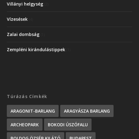
Villányi helgység
(2)
Vízesések
(4)
Zalai dombság
(1)
Zempléni kirándulástippek
(1)
Túrázás Címkék
ARAGONIT-BARLANG
ARAGYÁSZA BARLANG
ARCHEOPARK
BOKODI ÚSZÓFALU
BOLDOG ÖZSÉB KILÁTÓ
BUDAPEST