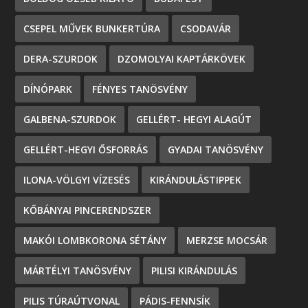
CSEPEL MŰVEK BUNKERTÚRA
CSODAVÁR
DERA-SZURDOK
DZOMOLYAI KAPTÁRKÖVEK
DÍNÓPARK
FÉNYES TANÖSVÉNY
GALBENA-SZURDOK
GELLÉRT- HEGYI ALAGÚT
GELLÉRT-HEGYI ŐSFORRÁS
GYADAI TANÖSVÉNY
ILONA-VÖLGYI VÍZESÉS
KIRÁNDULÁSTIPPEK
KŐBÁNYAI PINCERENDSZER
MAKÓI LOMBKORONA SÉTÁNY
MERZSE MOCSÁR
MÁRTÉLYI TANÖSVÉNY
PILISI KIRÁNDULÁS
PILIS TÚRAÚTVONAL
PÁDIS-FENNSÍK