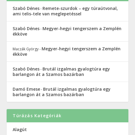
Szabó Dénes
Remete-szurdok – egy túraútvonal,
-
ami telis-tele van meglepetéssel
Szabó Dénes
Megyer-hegyi tengerszem a Zemplén
-
ékköve
Megyer-hegyi tengerszem a Zemplén
Maczák György
-
ékköve
Szabó Dénes
Brutál izgalmas gyalogtúra egy
-
barlangon át a Szamos bazárban
Damó Emese
Brutál izgalmas gyalogtúra egy
-
barlangon át a Szamos bazárban
Túrázás Kategóriák
Alagút