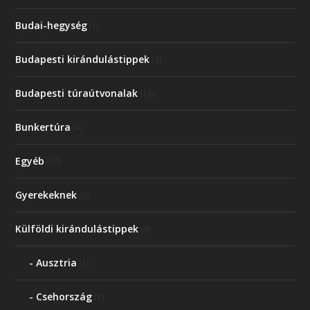
Budai-hegység
(1)
Budapesti kirándulástippek
(3)
Budapesti túraútvonalak
(10)
Bunkertúra
(4)
Egyéb
(19)
Gyerekeknek
(5)
Külföldi kirándulástippek
(9)
Ausztria
(1)
Csehország
(1)