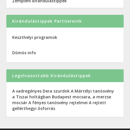
Zempléni kirándulástippek
Kirándulástippek Partnereink
Keszthelyi programok
Dömös info
Legolvasottabb Kirándulástippek
A vadregényes Dera szurdok
A Mártélyi tanösvény
a Tiszai holtágban
Budapest mocsara, a merzse
mocsár
A fényes tanösvény rejtelmei
A rejtett
gellérthegyi ősforrás