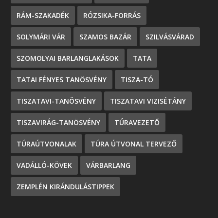
RÁM-SZAKADÉK
RÓZSIKA-FORRÁS
SOLYMÁRI VÁR
SZAMOS BAZÁR
SZILVÁSVÁRAD
SZOMOLYAI BARLANGLAKÁSOK
TATA
TATAI FÉNYES TANÖSVÉNY
TISZA-TÓ
TISZATAVI-TANÖSVÉNY
TISZATAVI VIZISÉTÁNY
TISZAVIRÁG-TANÖSVÉNY
TÚRAVEZETŐ
TÚRAÚTVONALAK
TÚRA ÚTVONAL TERVEZŐ
VADÁLLÓ-KÖVEK
VÁRBARLANG
ZEMPLÉN KIRÁNDULÁSTIPPEK