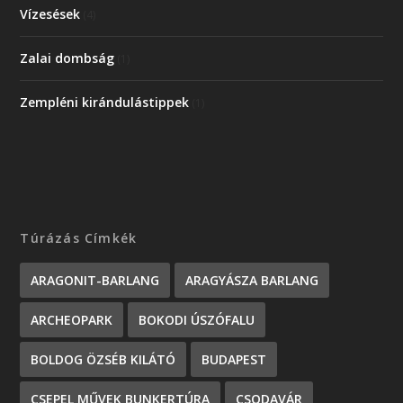
Vízesések
(4)
Zalai dombság
(1)
Zempléni kirándulástippek
(1)
Túrázás Címkék
ARAGONIT-BARLANG
ARAGYÁSZA BARLANG
ARCHEOPARK
BOKODI ÚSZÓFALU
BOLDOG ÖZSÉB KILÁTÓ
BUDAPEST
CSEPEL MŰVEK BUNKERTÚRA
CSODAVÁR