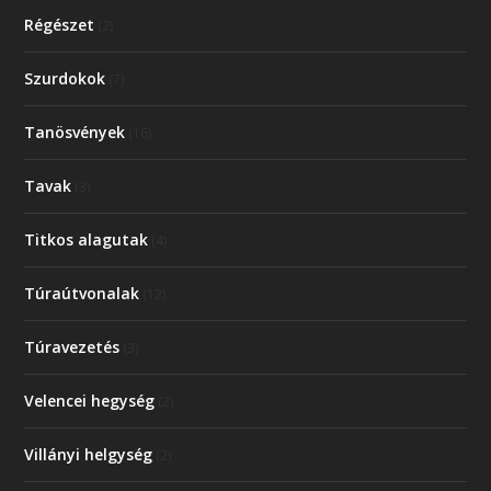
Régészet
(2)
Szurdokok
(7)
Tanösvények
(16)
Tavak
(3)
Titkos alagutak
(4)
Túraútvonalak
(12)
Túravezetés
(3)
Velencei hegység
(2)
Villányi helgység
(2)