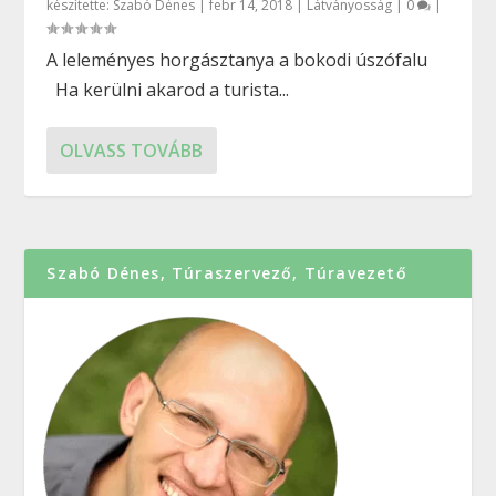
készítette:
Szabó Dénes
|
febr 14, 2018
|
Látványosság
|
0
|
A leleményes horgásztanya a bokodi úszófalu
Ha kerülni akarod a turista...
OLVASS TOVÁBB
Szabó Dénes, Túraszervező, Túravezető