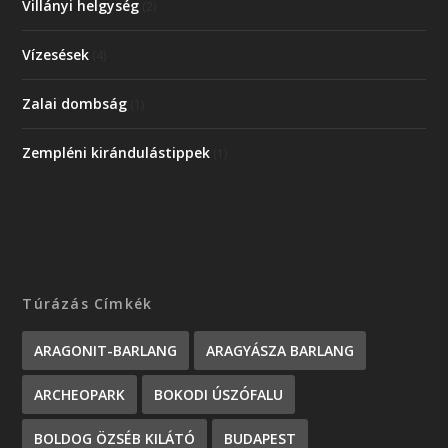
Villányi helgység
(2)
Vízesések
(4)
Zalai dombság
(1)
Zempléni kirándulástippek
(1)
Túrázás Címkék
ARAGONIT-BARLANG
ARAGYÁSZA BARLANG
ARCHEOPARK
BOKODI ÚSZÓFALU
BOLDOG ÖZSÉB KILÁTÓ
BUDAPEST