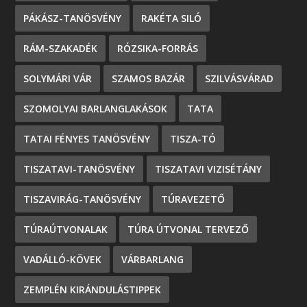
PÁKÁSZ-TANÖSVÉNY
RAKÉTA SILÓ
RÁM-SZAKADÉK
RÓZSIKA-FORRÁS
SOLYMÁRI VÁR
SZAMOS BAZÁR
SZILVÁSVÁRAD
SZOMOLYAI BARLANGLAKÁSOK
TATA
TATAI FÉNYES TANÖSVÉNY
TISZA-TÓ
TISZATAVI-TANÖSVÉNY
TISZATAVI VIZISÉTÁNY
TISZAVIRÁG-TANÖSVÉNY
TÚRAVEZETŐ
TÚRAÚTVONALAK
TÚRA ÚTVONAL TERVEZŐ
VADÁLLÓ-KÖVEK
VÁRBARLANG
ZEMPLÉN KIRÁNDULÁSTIPPEK