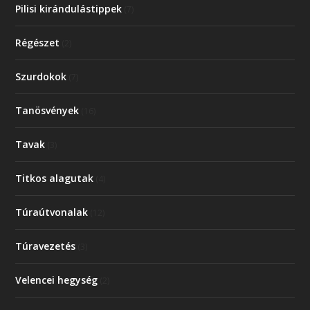
Pilisi kirándulástippek
(7)
Régészet
(2)
Szurdokok
(7)
Tanösvények
(16)
Tavak
(3)
Titkos alagutak
(4)
Túraútvonalak
(12)
Túravezetés
(3)
Velencei hegység
(2)