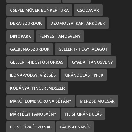
CSEPEL MŰVEK BUNKERTÚRA
CSODAVÁR
DERA-SZURDOK
DZOMOLYAI KAPTÁRKÖVEK
DÍNÓPARK
FÉNYES TANÖSVÉNY
GALBENA-SZURDOK
GELLÉRT- HEGYI ALAGÚT
GELLÉRT-HEGYI ŐSFORRÁS
GYADAI TANÖSVÉNY
ILONA-VÖLGYI VÍZESÉS
KIRÁNDULÁSTIPPEK
KŐBÁNYAI PINCERENDSZER
MAKÓI LOMBKORONA SÉTÁNY
MERZSE MOCSÁR
MÁRTÉLYI TANÖSVÉNY
PILISI KIRÁNDULÁS
PILIS TÚRAÚTVONAL
PÁDIS-FENNSÍK