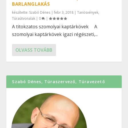
BARLANGLAKÁS
készítette:
Szabó Dénes
|
febr 3, 2018
|
Tanösvények
,
Túraútvonalak
|
0
|
A titokzatos szomolyai kaptárkövek A
szomolyai kaptárkövek igazi régészeti,...
OLVASS TOVÁBB
Szabó Dénes, Túraszervező, Túravezető