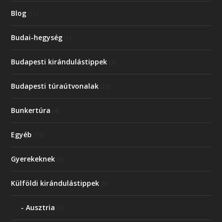
Blog
(11)
Budai-hegység
(1)
Budapesti kirándulástippek
(3)
Budapesti túraútvonalak
(10)
Bunkertúra
(4)
Egyéb
(19)
Gyerekeknek
(5)
Külföldi kirándulástippek
(9)
Ausztria
(1)