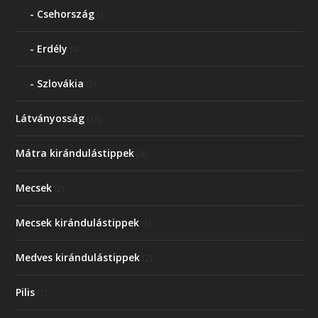
Csehország
(1)
Erdély
(4)
Szlovákia
(2)
Látványosság
(16)
Mátra kirándulástippek
(4)
Mecsek
(2)
Mecsek kirándulástippek
(1)
Medves kirándulástippek
(2)
Pilis
(7)