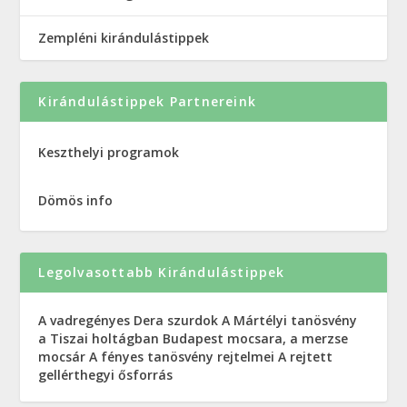
Zempléni kirándulástippek
Kirándulástippek Partnereink
Keszthelyi programok
Dömös info
Legolvasottabb Kirándulástippek
A vadregényes Dera szurdok
A Mártélyi tanösvény
a Tiszai holtágban
Budapest mocsara, a merzse
mocsár
A fényes tanösvény rejtelmei
A rejtett
gellérthegyi ősforrás