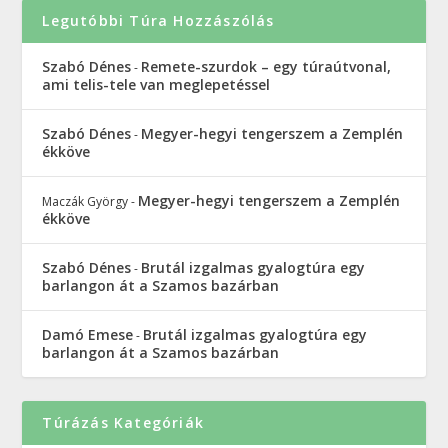
Legutóbbi Túra Hozzászólás
Szabó Dénes
Remete-szurdok – egy túraútvonal,
-
ami telis-tele van meglepetéssel
Szabó Dénes
Megyer-hegyi tengerszem a Zemplén
-
ékköve
Megyer-hegyi tengerszem a Zemplén
Maczák György
-
ékköve
Szabó Dénes
Brutál izgalmas gyalogtúra egy
-
barlangon át a Szamos bazárban
Damó Emese
Brutál izgalmas gyalogtúra egy
-
barlangon át a Szamos bazárban
Túrázás Kategóriák