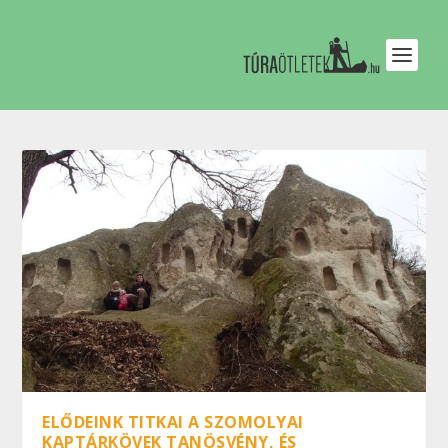
ELŐDEINK TITKAI A SZOMOLYAI
KAPTÁRKÖVEK TANÖSVÉNY, ÉS