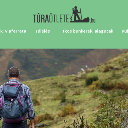
k, Viaferrata
Túlélés
Titkos bunkerek, alagutak
Kül