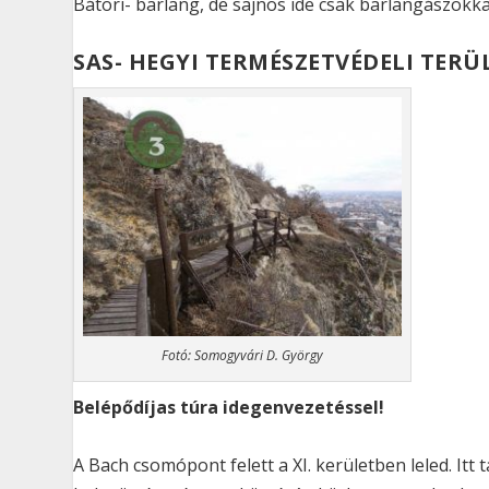
Bátori- barlang, de sajnos ide csak barlangászokkal
SAS- HEGYI TERMÉSZETVÉDELI TERÜ
Fotó: Somogyvári D. György
Belépődíjas túra idegenvezetéssel!
A Bach csomópont felett a XI. kerületben leled. Itt