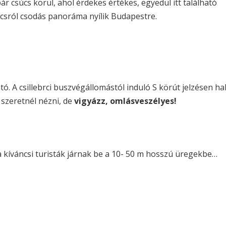
r csúcs körül, ahol érdekes értékes, egyedül itt található
úcsról csodás panoráma nyílik Budapestre.
ó. A csillebrci buszvégállomástól induló S körút jelzésen ha
 szeretnél nézni, de
vigyázz, omlásveszélyes!
 kíváncsi turisták járnak be a 10- 50 m hosszú üregekbe…