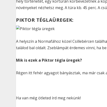
hely történetét, egy körtúrán körbevezetnek a kopá
növényeket nézhetsz meg. A túra kb. 45 perc. A cs
PIKTOR TÉGLAÜREGEK:
A helyszín a Normafához közel Csillebércen találhat
találod bal oldalt. Zseblámpát érdemes vinni, ha be
Mik is ezek a Piktor tégla üregek?
Régen itt fehér agyagot bányásztak, ma már csak a
Ha van még ötleted írd meg nekünk!