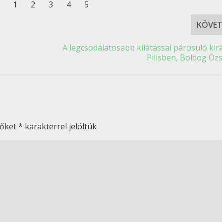
KÖVE
A legcsodálatosabb kilátással párosuló kir
Pilisben, Boldog Özs
zőket
*
karakterrel jelöltük