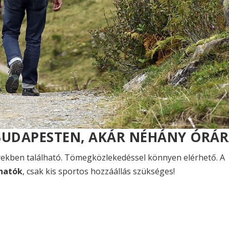
UDAPESTEN, AKÁR NÉHÁNY ÓRÁR
gyekben található. Tömegközlekedéssel könnyen elérhető. A
rhatók
, csak kis sportos hozzáállás szükséges!