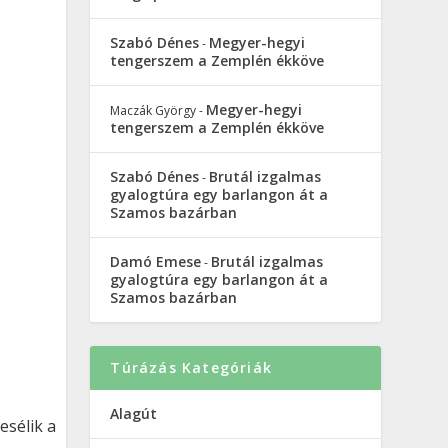
Szabó Dénes
Megyer-hegyi
-
tengerszem a Zemplén ékköve
Megyer-hegyi
Maczák György
-
tengerszem a Zemplén ékköve
Szabó Dénes
Brutál izgalmas
-
gyalogtúra egy barlangon át a
Szamos bazárban
Damó Emese
Brutál izgalmas
-
gyalogtúra egy barlangon át a
Szamos bazárban
Túrázás Kategóriák
Alagút
mesélik a