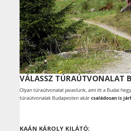
VÁLASSZ TÚRAÚTVONALAT B
Olyan túraútvonalat javaslunk, ami itt a Budai he
túraútvonalak Budapesten akár
családosan is já
KAÁN KÁROLY KILÁTÓ: