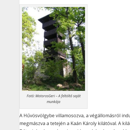
Fotó: MotorosGeri – A feltöltő saját
munkája
A Hűvösvölgybe villamosozva, a végállomásról indu
megmászva a tetején a Kaán Károly kilátóval. A kilá