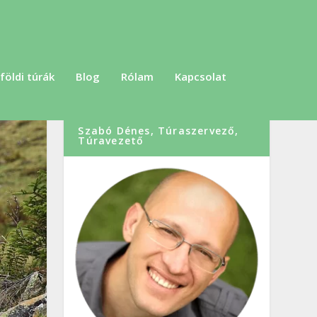
földi túrák
Blog
Rólam
Kapcsolat
Szabó Dénes, Túraszervező,
Túravezető