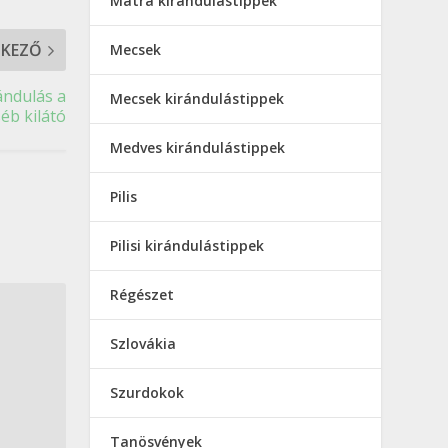
Mátra kirándulástippek
TKEZŐ
Mecsek
ándulás a
Mecsek kirándulástippek
éb kilátó
Medves kirándulástippek
Pilis
Pilisi kirándulástippek
Régészet
Szlovákia
Szurdokok
Tanösvények