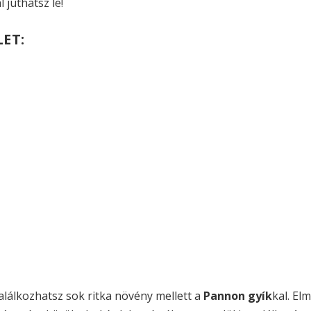
 juthatsz le!
LET:
 találkozhatsz sok ritka növény mellett a
Pannon gyík
kal. El