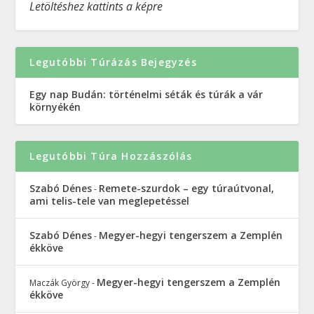
Letöltéshez kattints a képre
Legutóbbi Túrázás Bejegyzés
Egy nap Budán: történelmi séták és túrák a vár
környékén
Legutóbbi Túra Hozzászólás
Szabó Dénes
Remete-szurdok – egy túraútvonal,
-
ami telis-tele van meglepetéssel
Szabó Dénes
Megyer-hegyi tengerszem a Zemplén
-
ékköve
Megyer-hegyi tengerszem a Zemplén
Maczák György
-
ékköve