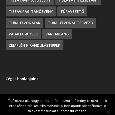
TISZATAVI-TANÖSVÉNY
TISZATAVI VIZISÉTÁNY
TISZAVIRÁG-TANÖSVÉNY
TÚRAVEZETŐ
TÚRAÚTVONALAK
TÚRA ÚTVONAL TERVEZŐ
VADÁLLÓ-KÖVEK
VÁRBARLANG
ZEMPLÉN KIRÁNDULÁSTIPPEK
Céges honlapjaink
Tájékoztatlak, hogy a honlap felhasználói élmény fokozásának
érdekében sütiket alkalmazunk. A honlapunk használatával a
Tervezte:
| Üzemeltető:
Elegant Themes
WordPress
tájékoztatásunkat tudomásul veszed.