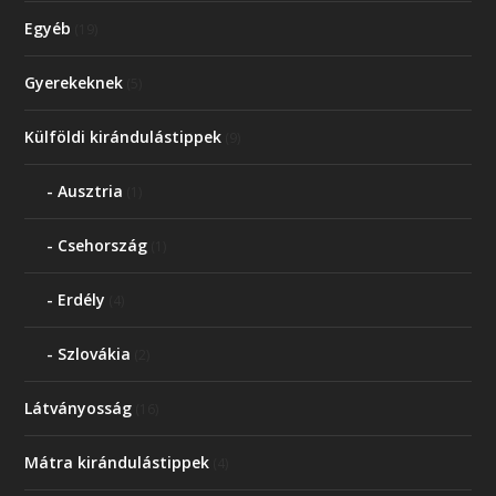
Egyéb
(19)
Gyerekeknek
(5)
Külföldi kirándulástippek
(9)
Ausztria
(1)
Csehország
(1)
Erdély
(4)
Szlovákia
(2)
Látványosság
(16)
Mátra kirándulástippek
(4)