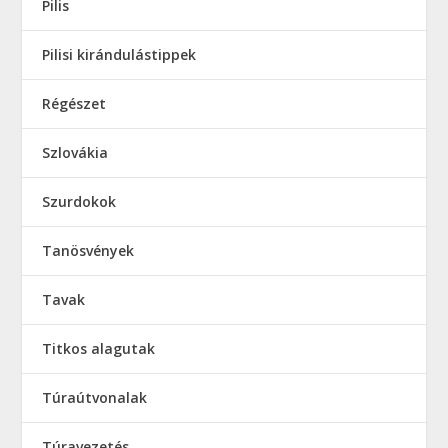
Pilis
Pilisi kirándulástippek
Régészet
Szlovákia
Szurdokok
Tanösvények
Tavak
Titkos alagutak
Túraútvonalak
Túravezetés