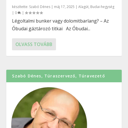
készítette:
Szabó Dénes
|
máj 17, 2025
|
Alagút
,
Budai-hegység
|
0
|
Légoltalmi bunker vagy dolomitbarlang? – Az
Óbudai gáztározó titkai Az Óbudai...
OLVASS TOVÁBB
Szabó Dénes, Túraszervező, Túravezető