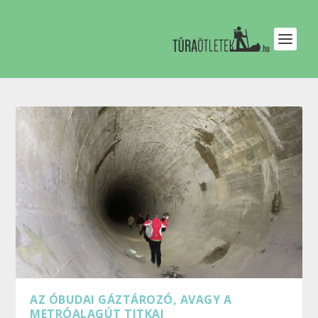
AZ ÓBUDAI GÁZTÁROZÓ, AVAGY A
METRÓALAGÚT TITKAI