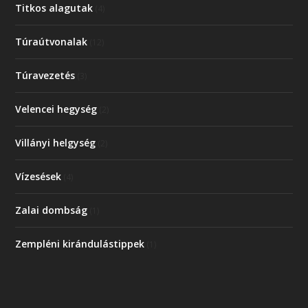
Titkos alagutak
(4)
Túraútvonalak
(12)
Túravezetés
(3)
Velencei hegység
(2)
Villányi helgység
(2)
Vízesések
(4)
Zalai dombság
(1)
Zempléni kirándulástippek
(1)