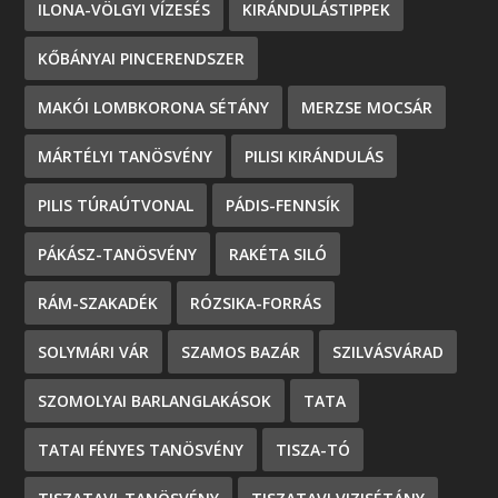
ILONA-VÖLGYI VÍZESÉS
KIRÁNDULÁSTIPPEK
KŐBÁNYAI PINCERENDSZER
MAKÓI LOMBKORONA SÉTÁNY
MERZSE MOCSÁR
MÁRTÉLYI TANÖSVÉNY
PILISI KIRÁNDULÁS
PILIS TÚRAÚTVONAL
PÁDIS-FENNSÍK
PÁKÁSZ-TANÖSVÉNY
RAKÉTA SILÓ
RÁM-SZAKADÉK
RÓZSIKA-FORRÁS
SOLYMÁRI VÁR
SZAMOS BAZÁR
SZILVÁSVÁRAD
SZOMOLYAI BARLANGLAKÁSOK
TATA
TATAI FÉNYES TANÖSVÉNY
TISZA-TÓ