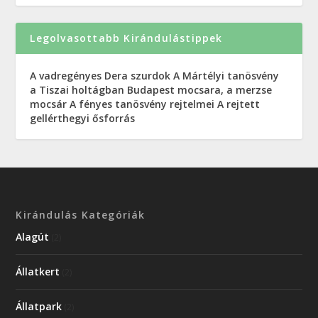
Legolvasottabb Kirándulástippek
A vadregényes Dera szurdok
A Mártélyi tanösvény
a Tiszai holtágban
Budapest mocsara, a merzse
mocsár
A fényes tanösvény rejtelmei
A rejtett
gellérthegyi ősforrás
Kirándulás Kategóriák
Alagút
(2)
Állatkert
(2)
Állatpark
(2)