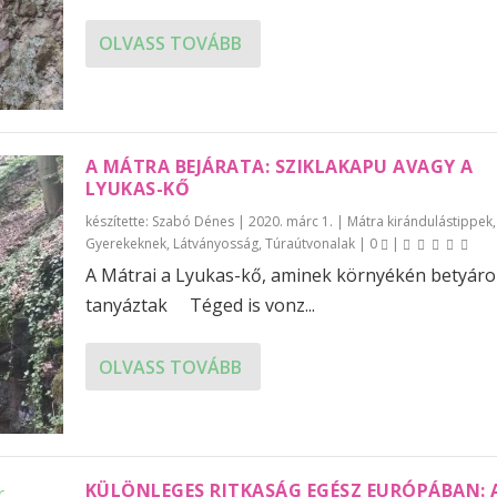
OLVASS TOVÁBB
A MÁTRA BEJÁRATA: SZIKLAKAPU AVAGY A
LYUKAS-KŐ
készítette:
Szabó Dénes
|
2020. márc 1.
|
Mátra kirándulástippek
,
Gyerekeknek
,
Látványosság
,
Túraútvonalak
|
0
|
A Mátrai a Lyukas-kő, aminek környékén betyáro
tanyáztak Téged is vonz...
OLVASS TOVÁBB
KÜLÖNLEGES RITKASÁG EGÉSZ EURÓPÁBAN: 