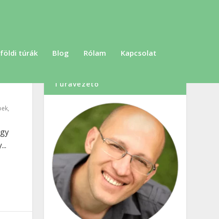
földi túrák
Blog
Rólam
Kapcsolat
Szabó Dénes, Túraszervező,
Túravezető
pek
,
Egy
..