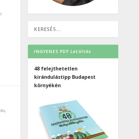
i
INGYENES PDF Letöltés
48 felejthetetlen
kirándulástipp Budapest
környékén
ilis
,