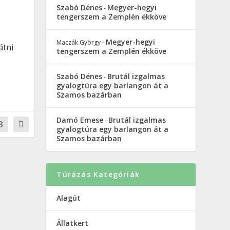
Szabó Dénes
Megyer-hegyi
-
tengerszem a Zemplén ékköve
Megyer-hegyi
Maczák György
-
 látni
tengerszem a Zemplén ékköve
Szabó Dénes
Brutál izgalmas
-
gyalogtúra egy barlangon át a
Szamos bazárban
Damó Emese
Brutál izgalmas
-
3
gyalogtúra egy barlangon át a
Szamos bazárban
Túrázás Kategóriák
Alagút
Állatkert