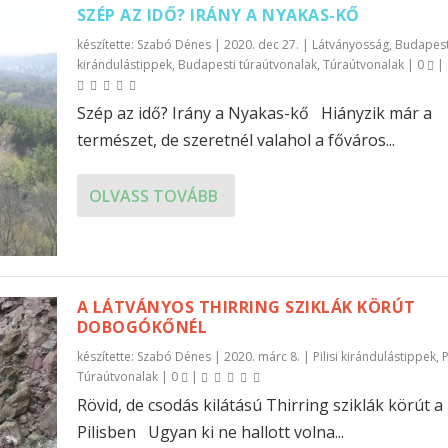
SZÉP AZ IDŐ? IRÁNY A NYAKAS-KŐ
készítette:
Szabó Dénes
|
2020. dec 27.
|
Látványosság
,
Budapest
kirándulástippek
,
Budapesti túraútvonalak
,
Túraútvonalak
|
0
|
Szép az idő? Irány a Nyakas-kő Hiányzik már a
természet, de szeretnél valahol a főváros...
OLVASS TOVÁBB
A LÁTVÁNYOS THIRRING SZIKLÁK KÖRÚT
DOBOGÓKŐNÉL
készítette:
Szabó Dénes
|
2020. márc 8.
|
Pilisi kirándulástippek
,
P
Túraútvonalak
|
0
|
Rövid, de csodás kilátású Thirring sziklák körút a
Pilisben Ugyan ki ne hallott volna...