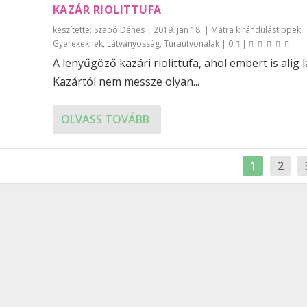
KAZÁR RIOLITTUFA
készítette:
Szabó Dénes
|
2019. jan 18.
|
Mátra kirándulástippek
,
Gyerekeknek
,
Látványosság
,
Túraútvonalak
|
0
|
A lenyűgöző kazári riolittufa, ahol embert is alig
Kazártól nem messze olyan...
OLVASS TOVÁBB
1
2