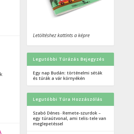
Letöltéshez kattints a képre
Legutóbbi Túrázás Bejegyzés
Egy nap Budán: történelmi séták
k
és túrák a vár környékén
Legutóbbi Túra Hozzászólás
Szabó Dénes
Remete-szurdok –
-
egy túraútvonal, ami telis-tele van
meglepetéssel
A