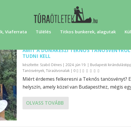
k, Viaferrata
Túlélés
Titkos bunkerek, alagutak
Kül
AMIT A DUNAKESZI TEKNŐS TANÖSVÉNYRŐL
TUDNI KELL
készítette:
Szabó Dénes
|
2024. jún 19.
|
Budapesti kirándulástip
Tanösvények
,
Túraútvonalak
|
0
|
Miért érdemes felkeresni a Teknős tanösvényt? 
helyszín, amely közel van Budapesthez, mégis egy.
OLVASS TOVÁBB