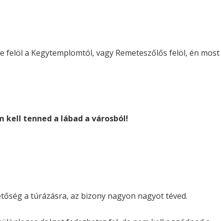
te felöl a Kegytemplomtól, vagy Remeteszőlős felöl, én most
m kell tenned a lábad a városból!
etőség a túrázásra, az bizony nagyon nagyot téved.