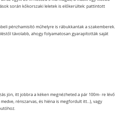
atások során kőkorszaki leletek is előkerültek: pattintott
rabeli pénzhamisító műhelyre is rábukkantak a szakemberek
püléstől távolabb, ahogy folyamatosan gyarapították saját
zás jön, itt jobbra a kéken megnézheted a pár 100m- re lévő
medve, rénszarvas, és hiéna is megfordult itt…), vagy
autóhoz.