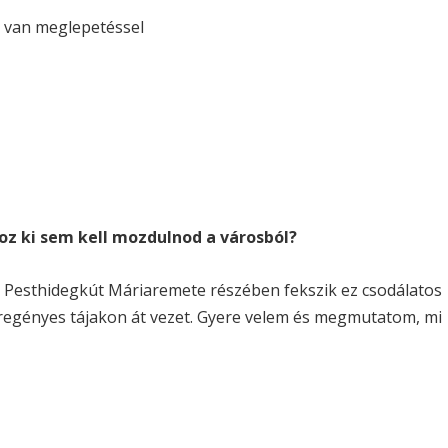
oz ki sem kell mozdulnod a városból?
ő Pesthidegkút Máriaremete részében fekszik ez csodálatos
regényes tájakon át vezet. Gyere velem és megmutatom, mi