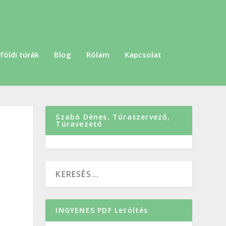
földi túrák
Blog
Rólam
Kapcsolat
Szabó Dénes, Túraszervező,
Túravezető
|
INGYENES PDF Letöltés