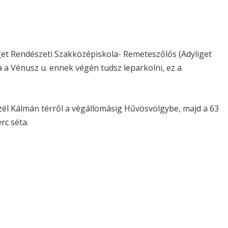
et Rendészeti Szakközépiskola- Remeteszőlős (Adyliget
 a Vénusz u. ennek végén tudsz leparkolni, ez a
Szél Kálmán térről a végállomásig Hűvösvölgybe, majd a 63
rc séta.