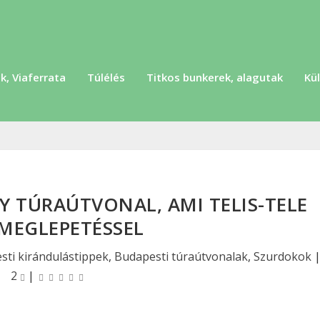
k, Viaferrata
Túlélés
Titkos bunkerek, alagutak
Kül
Y TÚRAÚTVONAL, AMI TELIS-TELE
MEGLEPETÉSSEL
sti kirándulástippek
,
Budapesti túraútvonalak
,
Szurdokok
2
|