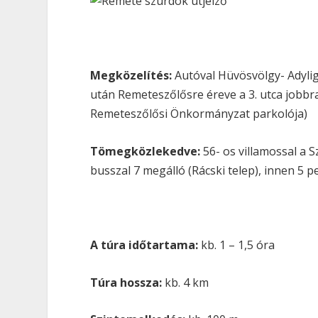
Megközelítés:
Autóval Hüvösvölgy- Adylig
után Remeteszőlősre éreve a 3. utca jobbra
Remeteszőlősi Önkormányzat parkolója)
Tömegközlekedve:
56- os villamossal a 
busszal 7 megálló (Rácski telep), innen 5 pe
A túra időtartama:
kb. 1 – 1,5 óra
Túra hossza:
kb. 4 km