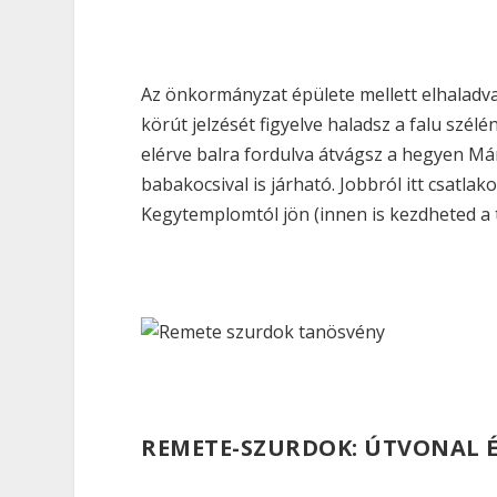
Az önkormányzat épülete mellett elhaladva
körút jelzését figyelve haladsz a falu szé
elérve balra fordulva átvágsz a hegyen Már
babakocsival is járható. Jobbról itt csatla
Kegytemplomtól jön (innen is kezdheted a t
REMETE-SZURDOK: ÚTVONAL 