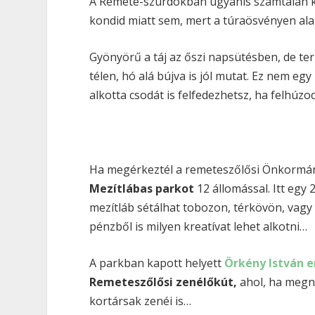
A Remete-szurdokban ugyanis számtalan kü
kondid miatt sem, mert a túraösvényen al
Gyönyörű a táj az őszi napsütésben, de t
télen, hó alá bújva is jól mutat. Ez nem e
alkotta csodát is felfedezhetsz, ha felhúzo
Ha megérkeztél a remeteszőlősi Önkormánz
Mezítlábas parkot
12 állomással. Itt egy
mezítláb sétálhat tobozon, térkövön, vagy 
pénzből is milyen kreatívat lehet alkotni…
A parkban kapott helyett
Örkény István 
Remeteszőlősi zenélőkút,
ahol, ha megn
kortársak zenéi is…