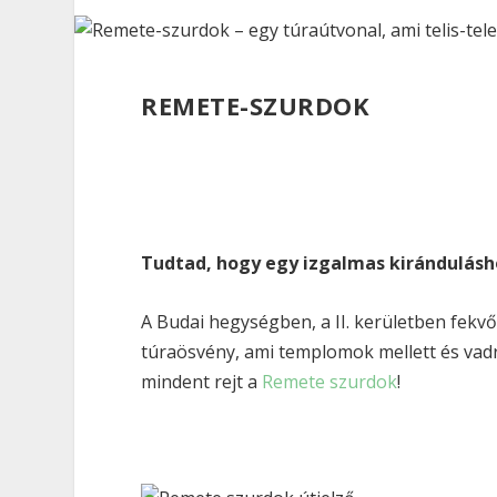
REMETE-SZURDOK
Tudtad, hogy egy izgalmas kirándulásh
A Budai hegységben, a II. kerületben fekv
túraösvény, ami templomok mellett és vad
mindent rejt a
Remete szurdok
!