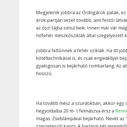
Megjelenik jobbra az Ördögárok patak, ez 
árok partján vezet tovább, ami festői látv
az őszi tájba simul bele. Innen már vár m
hófehér mészkősziklák által szegélyezett k
Jobbra feltűnnek a fehér sziklák. Ha itt jo
kötéltechnikával is, és csak engedéllyel be
gyalogosan is bejárható rombarlang. Az al
hosszú.
Ha tovább mész a szurdokban, akkor egy i
hegyoldalba 20 m- t felmászva érsz a
Reme
magas. Zseblámpával bejárható. Nevét az 17
szerzetesről kapta. A barlang két terembő