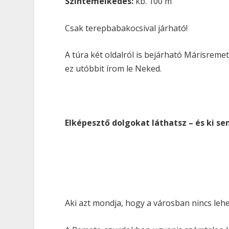
Szintemelkedés:
kb. 100 m
Csak terepbabakocsival járható!
A túra két oldalról is bejárható Márisreme
ez utóbbit írom le Neked.
Elképesztő dolgokat láthatsz – és ki se
Aki azt mondja, hogy a városban nincs leh