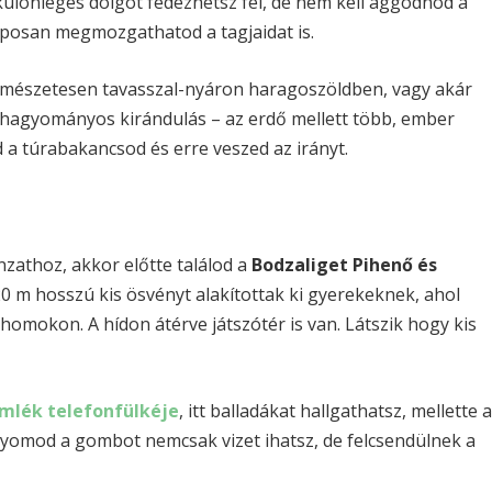
lönleges dolgot fedezhetsz fel, de nem kell aggódnod a
aposan megmozgathatod a tagjaidat is.
ermészetesen tavasszal-nyáron haragoszöldben, vagy akár
gy hagyományos kirándulás – az erdő mellett több, ember
d a túrabakancsod és erre veszed az irányt.
athoz, akkor előtte találod a
Bodzaliget Pihenő és
 20 m hosszú kis ösvényt alakítottak ki gyerekeknek, ahol
homokon. A hídon átérve játszótér is van. Látszik hogy kis
emlék telefonfülkéje
, itt balladákat hallgathatsz, mellette 
yomod a gombot nemcsak vizet ihatsz, de felcsendülnek a