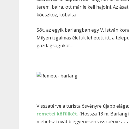
terem, balra, ott már le kell hajolni. Az ás
kőeszköz, kőbalta.
Sőt, az egyik barlangban egy V. István ko
Milyen izgalmas életük lehetett itt, a tele
gazdagságukat…
Visszatérve a turista ösvényre újabb elága
remetei kőfülkét.
(Hossza 13 m. Barlangi 
mehetsz tovább egyenesen visszaérve az 