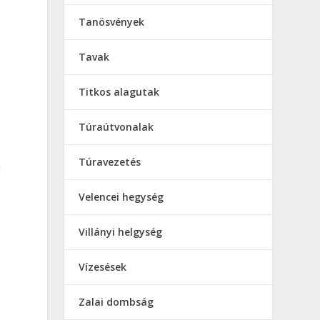
Tanösvények
Tavak
Titkos alagutak
Túraútvonalak
Túravezetés
m
Velencei hegység
Villányi helgység
Vízesések
Zalai dombság