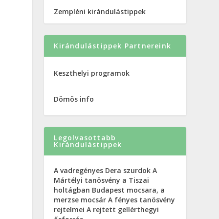
Zempléni kirándulástippek
Kirándulástippek Partnereink
.
Keszthelyi programok
Dömös info
Legolvasottabb
Kirándulástippek
A vadregényes Dera szurdok
A
Mártélyi tanösvény a Tiszai
holtágban
Budapest mocsara, a
merzse mocsár
A fényes tanösvény
rejtelmei
A rejtett gellérthegyi