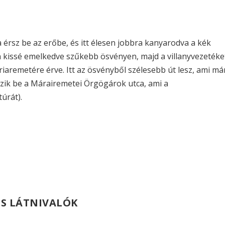
 érsz be az erőbe, és itt élesen jobbra kanyarodva a kék
lén kissé emelkedve szűkebb ösvényen, majd a villanyvezetéke
iaremetére érve. Itt az ösvényből szélesebb út lesz, ami má
kozik be a Márairemetei Örgögárok utca, ami a
úrát).
ÉS LÁTNIVALÓK