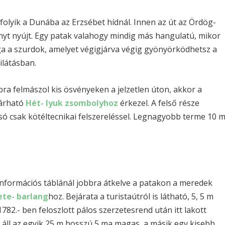
folyik a Dunába az Erzsébet hídnál. Innen az út az Ördög-
ányt nyújt. Egy patak valahogy mindig más hangulatú, mikor
aga a szurdok, amelyet végigjárva végig gyönyörködhetsz a
ilátásban.
bbra felmászol kis ösvényeken a jelzetlen úton, akkor a
járható
Hét- lyuk zsombolyhoz
érkezel. A felső része
só csak kötéltecnikai felszereléssel. Legnagyobb terme 10 
nformációs táblánál jobbra átkelve a patakon a meredek
te- barlang
hoz. Bejárata a turistaútról is látható, 5, 5 m
82.- ben feloszlott pálos szerzetesrend után itt lakott
l áll az egyik 25 m hosszú 5 ma magas, a másik egy kisebb