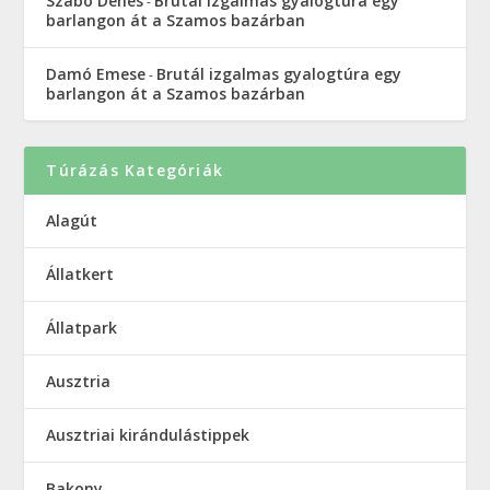
Szabó Dénes
Brutál izgalmas gyalogtúra egy
-
barlangon át a Szamos bazárban
Damó Emese
Brutál izgalmas gyalogtúra egy
-
barlangon át a Szamos bazárban
Túrázás Kategóriák
Alagút
Állatkert
Állatpark
Ausztria
Ausztriai kirándulástippek
Bakony