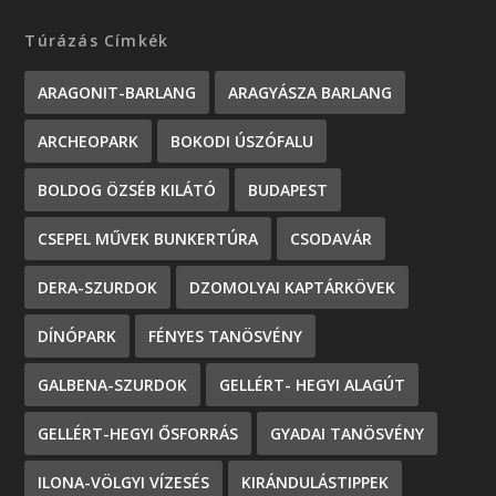
Túrázás Címkék
ARAGONIT-BARLANG
ARAGYÁSZA BARLANG
ARCHEOPARK
BOKODI ÚSZÓFALU
BOLDOG ÖZSÉB KILÁTÓ
BUDAPEST
CSEPEL MŰVEK BUNKERTÚRA
CSODAVÁR
DERA-SZURDOK
DZOMOLYAI KAPTÁRKÖVEK
DÍNÓPARK
FÉNYES TANÖSVÉNY
GALBENA-SZURDOK
GELLÉRT- HEGYI ALAGÚT
GELLÉRT-HEGYI ŐSFORRÁS
GYADAI TANÖSVÉNY
ILONA-VÖLGYI VÍZESÉS
KIRÁNDULÁSTIPPEK