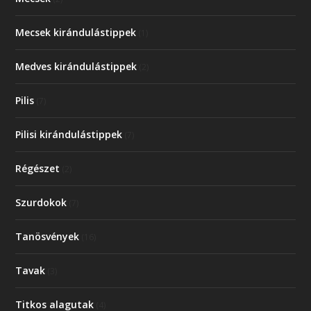
Mecsek kirándulástippek
(1)
Medves kirándulástippek
(2)
Pilis
(7)
Pilisi kirándulástippek
(7)
Régészet
(2)
Szurdokok
(7)
Tanösvények
(16)
Tavak
(3)
Titkos alagutak
(4)