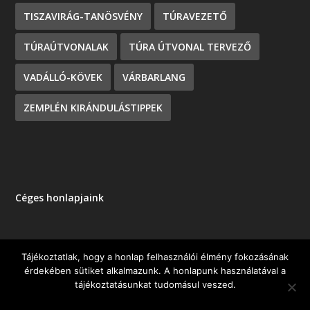
TISZAVIRÁG-TANÖSVÉNY
TÚRAVEZETŐ
TÚRAÚTVONALAK
TÚRA ÚTVONAL TERVEZŐ
VADÁLLÓ-KÖVEK
VÁRBARLANG
ZEMPLÉN KIRÁNDULÁSTIPPEK
Céges honlapjaink
Tájékoztatlak, hogy a honlap felhasználói élmény fokozásának
érdekében sütiket alkalmazunk. A honlapunk használatával a
Tervezte:
| Üzemeltető:
Elegant Themes
WordPress
tájékoztatásunkat tudomásul veszed.
OK
NEM KÉREM
ADATKEZELÉSI TÁJÉKOZTATÓ