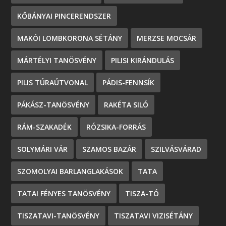
KŐBÁNYAI PINCERENDSZER
MAKÓI LOMBKORONA SÉTÁNY
MERZSE MOCSÁR
MÁRTÉLYI TANÖSVÉNY
PILISI KIRÁNDULÁS
PILIS TÚRAÚTVONAL
PÁDIS-FENNSÍK
PÁKÁSZ-TANÖSVÉNY
RAKÉTA SILÓ
RÁM-SZAKADÉK
RÓZSIKA-FORRÁS
SOLYMÁRI VÁR
SZAMOS BAZÁR
SZILVÁSVÁRAD
SZOMOLYAI BARLANGLAKÁSOK
TATA
TATAI FÉNYES TANÖSVÉNY
TISZA-TÓ
TISZATAVI-TANÖSVÉNY
TISZATAVI VIZISÉTÁNY