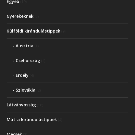
Egyéb
(19)
Gyerekeknek
(5)
Külföldi kirándulástippek
(9)
Ausztria
(1)
Csehország
(1)
Erdély
(4)
Szlovákia
(2)
Látványosság
(16)
Mátra kirándulástippek
(4)
Mecsek
(2)