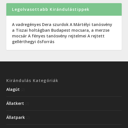
Legolvasottabb Kirándulástippek
A vadregényes Dera szurdok
A Mártélyi tanösvény
a Tiszai holtágban
Budapest mocsara, a merzse
mocsár
A fényes tanösvény rejtelmei
A rejtett
gellérthegyi ősforrás
Kirándulás Kategóriák
Alagút
(2)
Állatkert
(2)
Állatpark
(2)