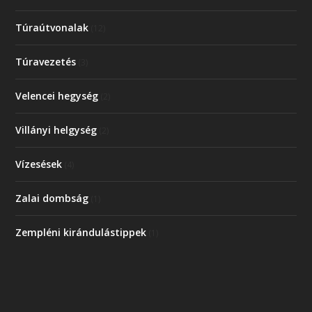
Túraútvonalak
(12)
Túravezetés
(3)
Velencei hegység
(2)
Villányi helgység
(2)
Vízesések
(4)
Zalai dombság
(1)
Zempléni kirándulástippek
(1)