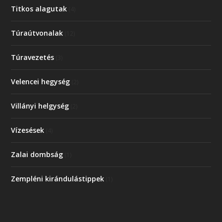
Titkos alagutak
(4)
Túraútvonalak
(12)
Túravezetés
(3)
Velencei hegység
(2)
Villányi helgység
(2)
Vízesések
(4)
Zalai dombság
(1)
Zempléni kirándulástippek
(1)