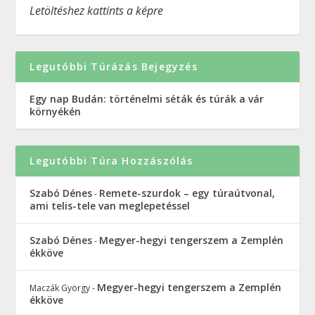
Letöltéshez kattints a képre
Legutóbbi Túrázás Bejegyzés
Egy nap Budán: történelmi séták és túrák a vár
környékén
Legutóbbi Túra Hozzászólás
Szabó Dénes
Remete-szurdok – egy túraútvonal,
-
ami telis-tele van meglepetéssel
Szabó Dénes
Megyer-hegyi tengerszem a Zemplén
-
ékköve
Megyer-hegyi tengerszem a Zemplén
Maczák György
-
ékköve