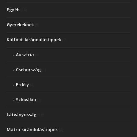
Egyéb
(19)
Gyerekeknek
(5)
Külföldi kirándulástippek
(9)
Ausztria
(1)
Csehország
(1)
Erdély
(4)
Szlovákia
(2)
Látványosság
(16)
Mátra kirándulástippek
(4)