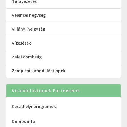
Túravezetés
Velencei hegység
Villányi helgység
Vízesések
Zalai dombság
Zempléni kirándulástippek
Kirándulástippek Partnereink
Keszthelyi programok
Dömös info