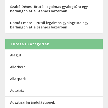
Szabó Dénes
Brutál izgalmas gyalogtúra egy
-
barlangon át a Szamos bazárban
Damó Emese
Brutál izgalmas gyalogtúra egy
-
barlangon át a Szamos bazárban
Túrázás Kategóriák
Alagút
Állatkert
Állatpark
Ausztria
Ausztriai kirándulástippek