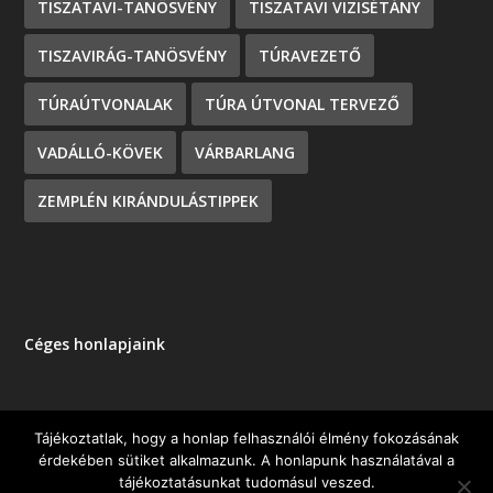
TISZATAVI-TANÖSVÉNY
TISZATAVI VIZISÉTÁNY
TISZAVIRÁG-TANÖSVÉNY
TÚRAVEZETŐ
TÚRAÚTVONALAK
TÚRA ÚTVONAL TERVEZŐ
VADÁLLÓ-KÖVEK
VÁRBARLANG
ZEMPLÉN KIRÁNDULÁSTIPPEK
Céges honlapjaink
Tájékoztatlak, hogy a honlap felhasználói élmény fokozásának
érdekében sütiket alkalmazunk. A honlapunk használatával a
Tervezte:
| Üzemeltető:
Elegant Themes
WordPress
tájékoztatásunkat tudomásul veszed.