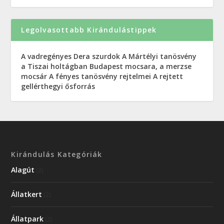
Legolvasottabb Kirándulástippek
A vadregényes Dera szurdok
A Mártélyi tanösvény
a Tiszai holtágban
Budapest mocsara, a merzse
mocsár
A fényes tanösvény rejtelmei
A rejtett
gellérthegyi ősforrás
Kirándulás Kategóriák
Alagút
(2)
Állatkert
(2)
Állatpark
(2)