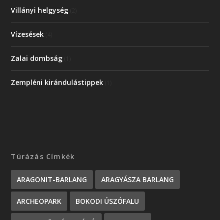
Villányi helgység
(2)
Vízesések
(4)
Zalai dombság
(1)
Zempléni kirándulástippek
(1)
Túrázás Címkék
ARAGONIT-BARLANG
ARAGYÁSZA BARLANG
ARCHEOPARK
BOKODI ÚSZÓFALU