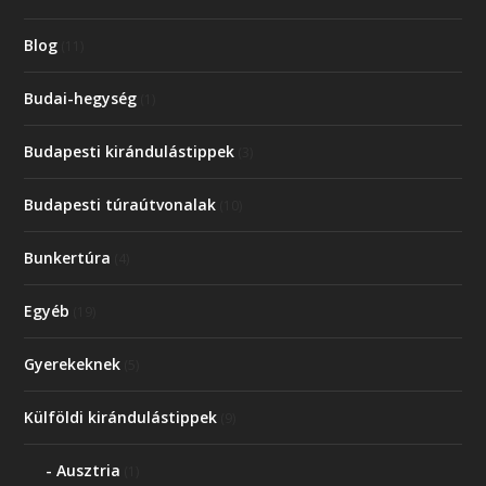
Blog
(11)
Budai-hegység
(1)
Budapesti kirándulástippek
(3)
Budapesti túraútvonalak
(10)
Bunkertúra
(4)
Egyéb
(19)
Gyerekeknek
(5)
Külföldi kirándulástippek
(9)
Ausztria
(1)