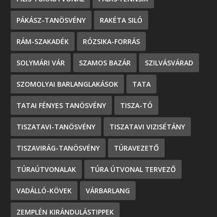
PÁKÁSZ-TANÖSVÉNY
RAKÉTA SILÓ
RÁM-SZAKADÉK
RÓZSIKA-FORRÁS
SOLYMÁRI VÁR
SZAMOS BAZÁR
SZILVÁSVÁRAD
SZOMOLYAI BARLANGLAKÁSOK
TATA
TATAI FÉNYES TANÖSVÉNY
TISZA-TÓ
TISZATAVI-TANÖSVÉNY
TISZATAVI VIZISÉTÁNY
TISZAVIRÁG-TANÖSVÉNY
TÚRAVEZETŐ
TÚRAÚTVONALAK
TÚRA ÚTVONAL TERVEZŐ
VADÁLLÓ-KÖVEK
VÁRBARLANG
ZEMPLÉN KIRÁNDULÁSTIPPEK