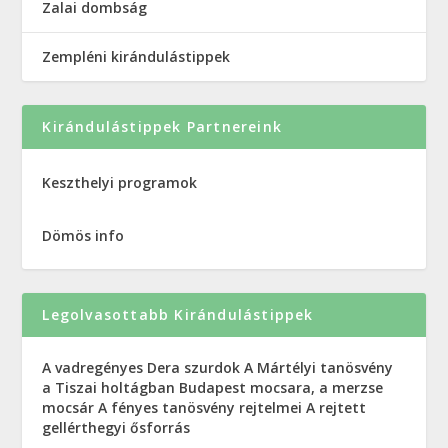
Zalai dombság
Zempléni kirándulástippek
Kirándulástippek Partnereink
Keszthelyi programok
Dömös info
Legolvasottabb Kirándulástippek
A vadregényes Dera szurdok
A Mártélyi tanösvény
a Tiszai holtágban
Budapest mocsara, a merzse
mocsár
A fényes tanösvény rejtelmei
A rejtett
gellérthegyi ősforrás