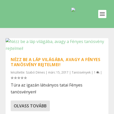
NÉZZ BE A LÁP VILÁGÁBA, AVAGY A FÉNYES
TANÖSVÉNY REJTELMEI!
készítette:
Szabó Dénes
|
márc 15, 2017
|
Tanösvények
|
1
|
Túra az igazán látványos tatai Fényes
tanösvényen!
OLVASS TOVÁBB