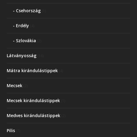
Csehország
(1)
Erdély
(4)
Szlovákia
(2)
Látványosság
(16)
Mátra kirándulástippek
(4)
Mecsek
(2)
Mecsek kirándulástippek
(1)
Medves kirándulástippek
(2)
Pilis
(7)