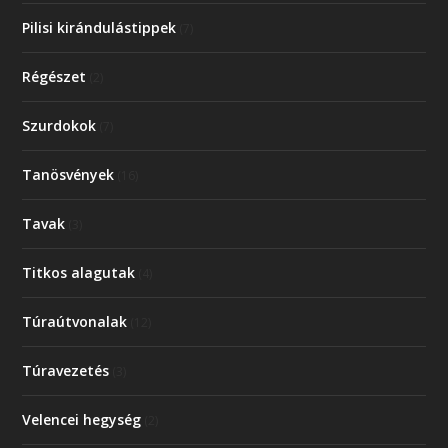
Pilisi kirándulástippek
(7)
Régészet
(2)
Szurdokok
(7)
Tanösvények
(16)
Tavak
(3)
Titkos alagutak
(4)
Túraútvonalak
(12)
Túravezetés
(3)
Velencei hegység
(2)