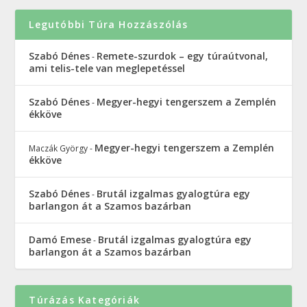
Legutóbbi Túra Hozzászólás
Szabó Dénes
Remete-szurdok – egy túraútvonal,
-
ami telis-tele van meglepetéssel
Szabó Dénes
Megyer-hegyi tengerszem a Zemplén
-
ékköve
Megyer-hegyi tengerszem a Zemplén
Maczák György
-
ékköve
Szabó Dénes
Brutál izgalmas gyalogtúra egy
-
barlangon át a Szamos bazárban
Damó Emese
Brutál izgalmas gyalogtúra egy
-
barlangon át a Szamos bazárban
Túrázás Kategóriák