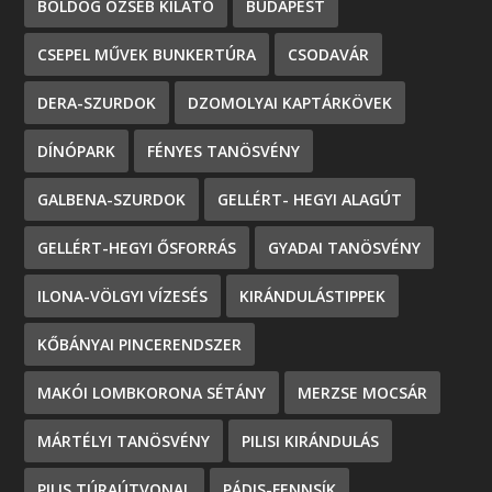
BOLDOG ÖZSÉB KILÁTÓ
BUDAPEST
CSEPEL MŰVEK BUNKERTÚRA
CSODAVÁR
DERA-SZURDOK
DZOMOLYAI KAPTÁRKÖVEK
DÍNÓPARK
FÉNYES TANÖSVÉNY
GALBENA-SZURDOK
GELLÉRT- HEGYI ALAGÚT
GELLÉRT-HEGYI ŐSFORRÁS
GYADAI TANÖSVÉNY
ILONA-VÖLGYI VÍZESÉS
KIRÁNDULÁSTIPPEK
KŐBÁNYAI PINCERENDSZER
MAKÓI LOMBKORONA SÉTÁNY
MERZSE MOCSÁR
MÁRTÉLYI TANÖSVÉNY
PILISI KIRÁNDULÁS
PILIS TÚRAÚTVONAL
PÁDIS-FENNSÍK