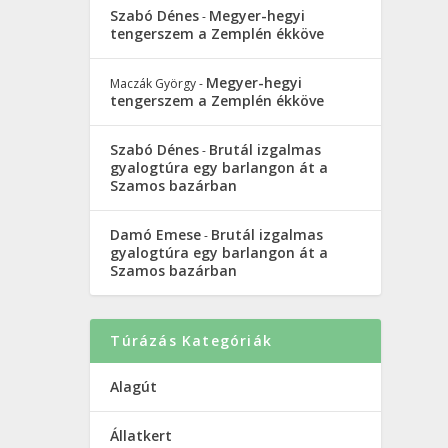
Szabó Dénes
Megyer-hegyi
-
tengerszem a Zemplén ékköve
Megyer-hegyi
Maczák György
-
tengerszem a Zemplén ékköve
Szabó Dénes
Brutál izgalmas
-
gyalogtúra egy barlangon át a
Szamos bazárban
Damó Emese
Brutál izgalmas
-
gyalogtúra egy barlangon át a
Szamos bazárban
Túrázás Kategóriák
Alagút
Állatkert