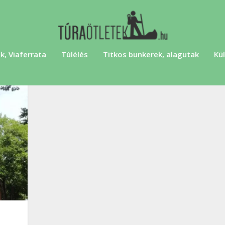
k, Viaferrata
Túlélés
Titkos bunkerek, alagutak
Kül