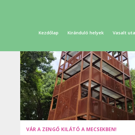
Kezdőlap
Kiránduló helyek
Vasalt uta
VÁR A ZENGŐ KILÁTÓ A MECSEKBEN!