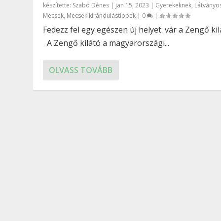
készítette:
Szabó Dénes
|
jan 15, 2023
|
Gyerekeknek
,
Látványo
Mecsek
,
Mecsek kirándulástippek
|
0
|
Fedezz fel egy egészen új helyet: vár a Zengő ki
A Zengő kilátó a magyarországi...
OLVASS TOVÁBB