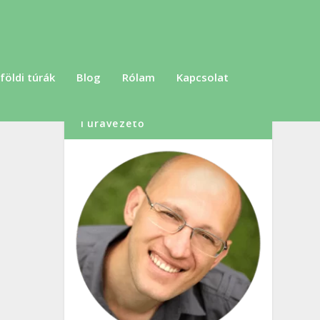
földi túrák
Blog
Rólam
Kapcsolat
Szabó Dénes, Túraszervező,
Túravezető