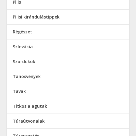
Pilis
Pilisi kirándulástippek
Régészet
Szlovákia
Szurdokok
Tanösvények
Tavak
Titkos alagutak
Túraútvonalak
Túravezetés