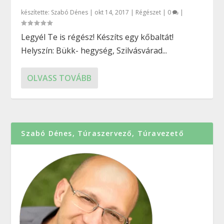
készítette:
Szabó Dénes
|
okt 14, 2017
|
Régészet
|
0
|
Legyél Te is régész! Készíts egy kőbaltát!
Helyszín: Bükk- hegység, Szilvásvárad...
OLVASS TOVÁBB
Szabó Dénes, Túraszervező, Túravezető