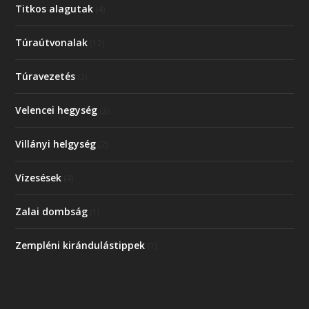
Titkos alagutak
(4)
Túraútvonalak
(12)
Túravezetés
(3)
Velencei hegység
(2)
Villányi helgység
(2)
Vízesések
(4)
Zalai dombság
(1)
Zempléni kirándulástippek
(1)