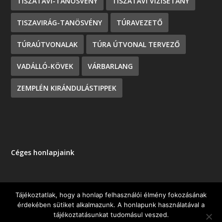
TISZATAVI-TANÖSVÉNY
TISZATAVI VIZISÉTÁNY
TISZAVIRÁG-TANÖSVÉNY
TÚRAVEZETŐ
TÚRAÚTVONALAK
TÚRA ÚTVONAL TERVEZŐ
VADÁLLÓ-KÖVEK
VÁRBARLANG
ZEMPLÉN KIRÁNDULÁSTIPPEK
Céges honlapjaink
Tájékoztatlak, hogy a honlap felhasználói élmény fokozásának
érdekében sütiket alkalmazunk. A honlapunk használatával a
Tervezte:
| Üzemeltető:
Elegant Themes
WordPress
tájékoztatásunkat tudomásul veszed.