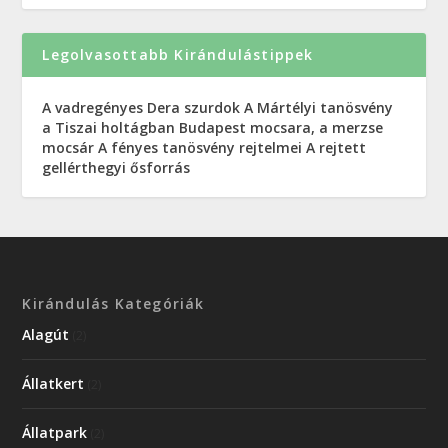
Legolvasottabb Kirándulástippek
A vadregényes Dera szurdok
A Mártélyi tanösvény
a Tiszai holtágban
Budapest mocsara, a merzse
mocsár
A fényes tanösvény rejtelmei
A rejtett
gellérthegyi ősforrás
Kirándulás Kategóriák
Alagút
(2)
Állatkert
(2)
Állatpark
(2)