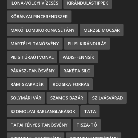
ILONA-VÖLGYI VÍZESÉS
KIRÁNDULÁSTIPPEK
KŐBÁNYAI PINCERENDSZER
MAKÓI LOMBKORONA SÉTÁNY
MERZSE MOCSÁR
MÁRTÉLYI TANÖSVÉNY
PILISI KIRÁNDULÁS
PILIS TÚRAÚTVONAL
PÁDIS-FENNSÍK
PÁKÁSZ-TANÖSVÉNY
RAKÉTA SILÓ
RÁM-SZAKADÉK
RÓZSIKA-FORRÁS
SOLYMÁRI VÁR
SZAMOS BAZÁR
SZILVÁSVÁRAD
SZOMOLYAI BARLANGLAKÁSOK
TATA
TATAI FÉNYES TANÖSVÉNY
TISZA-TÓ