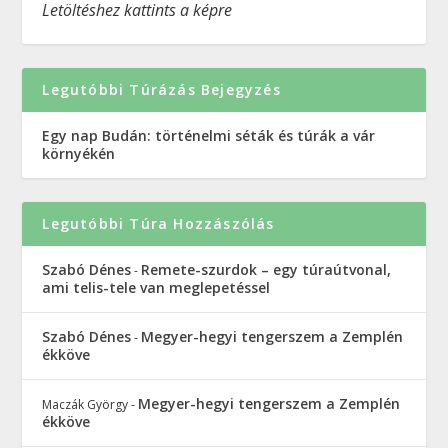
Letöltéshez kattints a képre
Legutóbbi Túrázás Bejegyzés
Egy nap Budán: történelmi séták és túrák a vár
környékén
Legutóbbi Túra Hozzászólás
Szabó Dénes
Remete-szurdok – egy túraútvonal,
-
ami telis-tele van meglepetéssel
Szabó Dénes
Megyer-hegyi tengerszem a Zemplén
-
ékköve
Megyer-hegyi tengerszem a Zemplén
Maczák György
-
ékköve