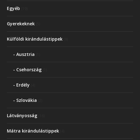
Egyéb
(19)
Gyerekeknek
(5)
Külföldi kirándulástippek
(9)
Ausztria
(1)
Csehország
(1)
Erdély
(4)
Szlovákia
(2)
Látványosság
(16)
Mátra kirándulástippek
(4)