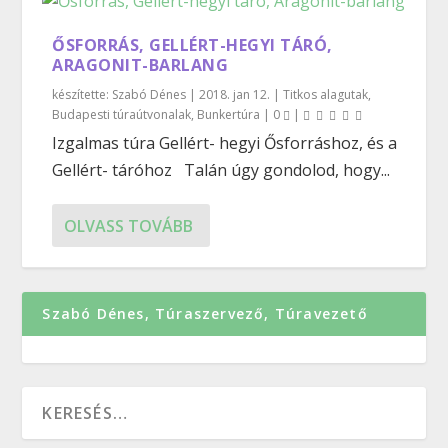
ŐSFORRÁS, GELLÉRT-HEGYI TÁRÓ,
ARAGONIT-BARLANG
készítette:
Szabó Dénes
|
2018. jan 12.
|
Titkos alagutak
,
Budapesti túraútvonalak
,
Bunkertúra
|
0
|
Izgalmas túra Gellért- hegyi Ősforráshoz, és a
Gellért- táróhoz Talán úgy gondolod, hogy...
OLVASS TOVÁBB
Szabó Dénes, Túraszervező, Túravezető