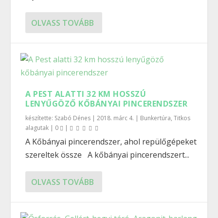
OLVASS TOVÁBB
A PEST ALATTI 32 KM HOSSZÚ
LENYŰGÖZŐ KŐBÁNYAI PINCERENDSZER
készítette:
Szabó Dénes
|
2018. márc 4.
|
Bunkertúra
,
Titkos
alagutak
|
0
|
A Kőbányai pincerendszer, ahol repülőgépeket
szereltek össze A kőbányai pincerendszert...
OLVASS TOVÁBB