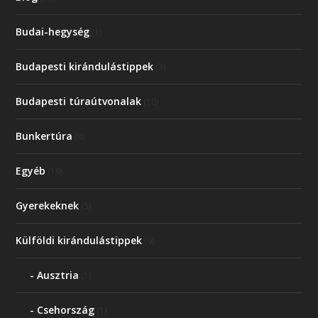
Budai-hegység
(1)
Budapesti kirándulástippek
(3)
Budapesti túraútvonalak
(10)
Bunkertúra
(4)
Egyéb
(19)
Gyerekeknek
(5)
Külföldi kirándulástippek
(9)
Ausztria
(1)
Csehország
(1)