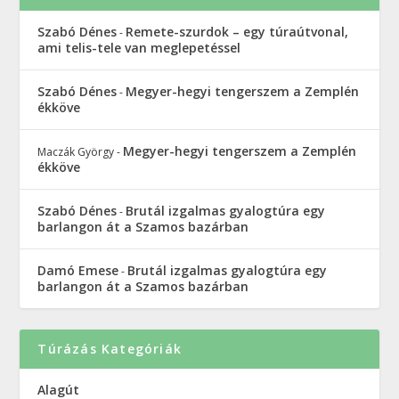
Szabó Dénes
Remete-szurdok – egy túraútvonal,
-
ami telis-tele van meglepetéssel
Szabó Dénes
Megyer-hegyi tengerszem a Zemplén
-
ékköve
Megyer-hegyi tengerszem a Zemplén
Maczák György
-
ékköve
Szabó Dénes
Brutál izgalmas gyalogtúra egy
-
barlangon át a Szamos bazárban
Damó Emese
Brutál izgalmas gyalogtúra egy
-
barlangon át a Szamos bazárban
Túrázás Kategóriák
Alagút