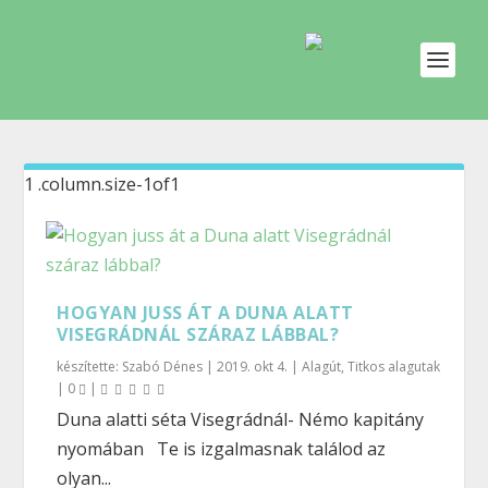
HOGYAN JUSS ÁT A DUNA ALATT
VISEGRÁDNÁL SZÁRAZ LÁBBAL?
készítette:
Szabó Dénes
|
2019. okt 4.
|
Alagút
,
Titkos alagutak
|
0
|
Duna alatti séta Visegrádnál- Némo kapitány
nyomában Te is izgalmasnak találod az
olyan...