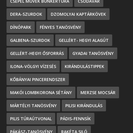
CSEPEL MŰVEK BUNKERTÚRA
CSODAVÁR
DERA-SZURDOK
DZOMOLYAI KAPTÁRKÖVEK
DÍNÓPARK
FÉNYES TANÖSVÉNY
GALBENA-SZURDOK
GELLÉRT- HEGYI ALAGÚT
GELLÉRT-HEGYI ŐSFORRÁS
GYADAI TANÖSVÉNY
ILONA-VÖLGYI VÍZESÉS
KIRÁNDULÁSTIPPEK
KŐBÁNYAI PINCERENDSZER
MAKÓI LOMBKORONA SÉTÁNY
MERZSE MOCSÁR
MÁRTÉLYI TANÖSVÉNY
PILISI KIRÁNDULÁS
PILIS TÚRAÚTVONAL
PÁDIS-FENNSÍK
PÁKÁSZ-TANÖSVÉNY
RAKÉTA SILÓ