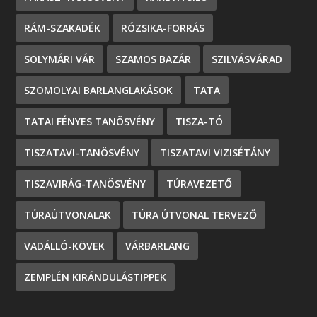
RÁM-SZAKADÉK
RÓZSIKA-FORRÁS
SOLYMÁRI VÁR
SZAMOS BAZÁR
SZILVÁSVÁRAD
SZOMOLYAI BARLANGLAKÁSOK
TATA
TATAI FÉNYES TANÖSVÉNY
TISZA-TÓ
TISZATAVI-TANÖSVÉNY
TISZATAVI VIZISÉTÁNY
TISZAVIRÁG-TANÖSVÉNY
TÚRAVEZETŐ
TÚRAÚTVONALAK
TÚRA ÚTVONAL TERVEZŐ
VADÁLLÓ-KÖVEK
VÁRBARLANG
ZEMPLÉN KIRÁNDULÁSTIPPEK