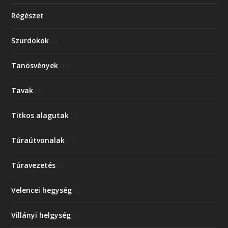
Régészet
(2)
Szurdokok
(7)
Tanösvények
(16)
Tavak
(3)
Titkos alagutak
(4)
Túraútvonalak
(12)
Túravezetés
(3)
Velencei hegység
(2)
Villányi helgység
(2)