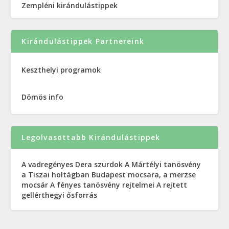
Zempléni kirándulástippek
Kirándulástippek Partnereink
Keszthelyi programok
Dömös info
Legolvasottabb Kirándulástippek
A vadregényes Dera szurdok
A Mártélyi tanösvény
a Tiszai holtágban
Budapest mocsara, a merzse
mocsár
A fényes tanösvény rejtelmei
A rejtett
gellérthegyi ősforrás