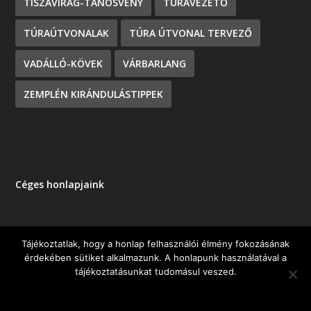
TISZAVIRÁG-TANÖSVÉNY
TÚRAVEZETŐ
TÚRAÚTVONALAK
TÚRA ÚTVONAL TERVEZŐ
VADÁLLÓ-KÖVEK
VÁRBARLANG
ZEMPLÉN KIRÁNDULÁSTIPPEK
Céges honlapjaink
Tájékoztatlak, hogy a honlap felhasználói élmény fokozásának
érdekében sütiket alkalmazunk. A honlapunk használatával a
Tervezte:
| Üzemeltető:
Elegant Themes
WordPress
tájékoztatásunkat tudomásul veszed.
OK
NEM KÉREM
ADATKEZELÉSI TÁJÉKOZTATÓ