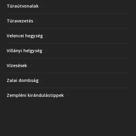
Túraútvonalak
(12)
Túravezetés
(3)
Velencei hegység
(2)
Villányi helgység
(2)
Vízesések
(4)
Zalai dombság
(1)
Zempléni kirándulástippek
(1)