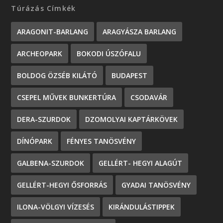
Túrázás Címkék
ARAGONIT-BARLANG
ARAGYÁSZA BARLANG
ARCHEOPARK
BOKODI ÚSZÓFALU
BOLDOG ÖZSÉB KILÁTÓ
BUDAPEST
CSEPEL MŰVEK BUNKERTÚRA
CSODAVÁR
DERA-SZURDOK
DZOMOLYAI KAPTÁRKÖVEK
DÍNÓPARK
FÉNYES TANÖSVÉNY
GALBENA-SZURDOK
GELLÉRT- HEGYI ALAGÚT
GELLÉRT-HEGYI ŐSFORRÁS
GYADAI TANÖSVÉNY
ILONA-VÖLGYI VÍZESÉS
KIRÁNDULÁSTIPPEK