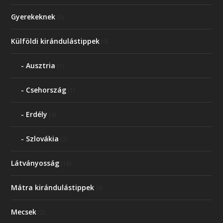
Gyerekeknek
(5)
Külföldi kirándulástippek
(9)
Ausztria
(1)
Csehország
(1)
Erdély
(4)
Szlovákia
(2)
Látványosság
(16)
Mátra kirándulástippek
(4)
Mecsek
(2)