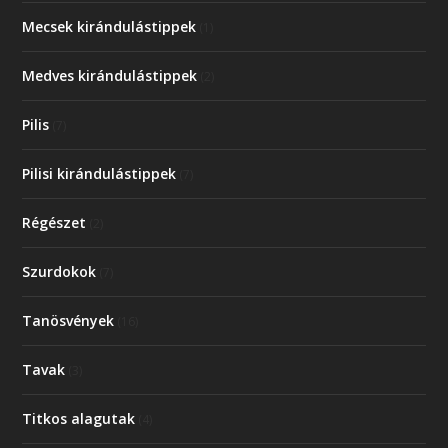
Mecsek kirándulástippek
(1)
Medves kirándulástippek
(2)
Pilis
(7)
Pilisi kirándulástippek
(7)
Régészet
(2)
Szurdokok
(7)
Tanösvények
(16)
Tavak
(3)
Titkos alagutak
(4)