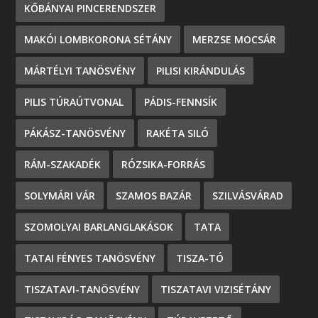
KŐBÁNYAI PINCERENDSZER
MAKÓI LOMBKORONA SÉTÁNY
MERZSE MOCSÁR
MÁRTÉLYI TANÖSVÉNY
PILISI KIRÁNDULÁS
PILIS TÚRAÚTVONAL
PÁDIS-FENNSÍK
PÁKÁSZ-TANÖSVÉNY
RAKÉTA SILÓ
RÁM-SZAKADÉK
RÓZSIKA-FORRÁS
SOLYMÁRI VÁR
SZAMOS BAZÁR
SZILVÁSVÁRAD
SZOMOLYAI BARLANGLAKÁSOK
TATA
TATAI FÉNYES TANÖSVÉNY
TISZA-TÓ
TISZATAVI-TANÖSVÉNY
TISZATAVI VIZISÉTÁNY