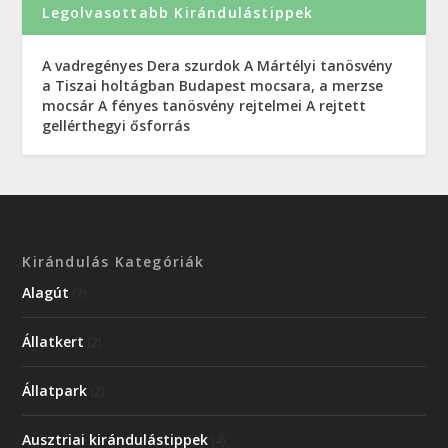
Legolvasottabb Kirándulástippek
A vadregényes Dera szurdok
A Mártélyi tanösvény
a Tiszai holtágban
Budapest mocsara, a merzse
mocsár
A fényes tanösvény rejtelmei
A rejtett
gellérthegyi ősforrás
Kirándulás Kategóriák
Alagút
(2)
Állatkert
(2)
Állatpark
(2)
Ausztriai kirándulástippek
(4)