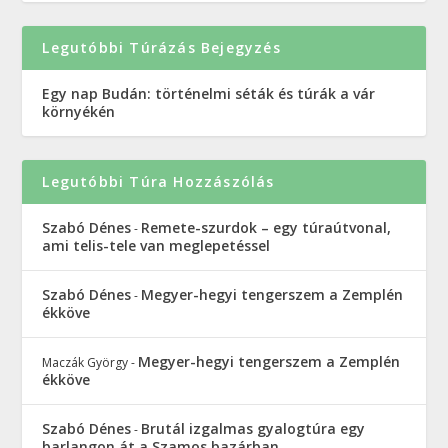
Legutóbbi Túrázás Bejegyzés
Egy nap Budán: történelmi séták és túrák a vár
környékén
Legutóbbi Túra Hozzászólás
Szabó Dénes
Remete-szurdok – egy túraútvonal,
-
ami telis-tele van meglepetéssel
Szabó Dénes
Megyer-hegyi tengerszem a Zemplén
-
ékköve
Megyer-hegyi tengerszem a Zemplén
Maczák György
-
ékköve
Szabó Dénes
Brutál izgalmas gyalogtúra egy
-
barlangon át a Szamos bazárban