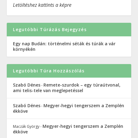
Letöltéshez kattints a képre
Legutóbbi Túrázás Bejegyzés
Egy nap Budán: történelmi séták és túrák a vár
környékén
Legutóbbi Túra Hozzászólás
Szabó Dénes
Remete-szurdok – egy túraútvonal,
-
ami telis-tele van meglepetéssel
Szabó Dénes
Megyer-hegyi tengerszem a Zemplén
-
ékköve
Megyer-hegyi tengerszem a Zemplén
Maczák György
-
ékköve