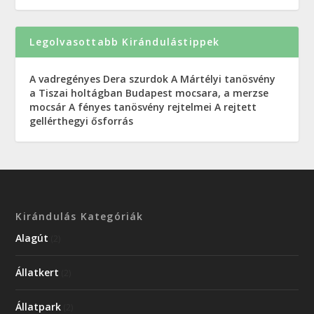
Legolvasottabb Kirándulástippek
A vadregényes Dera szurdok
A Mártélyi tanösvény
a Tiszai holtágban
Budapest mocsara, a merzse
mocsár
A fényes tanösvény rejtelmei
A rejtett
gellérthegyi ősforrás
Kirándulás Kategóriák
Alagút
(2)
Állatkert
(2)
Állatpark
(2)