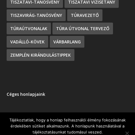
TISZATAVI-TANÖSVÉNY
TISZATAVI VIZISÉTÁNY
TISZAVIRÁG-TANÖSVÉNY
TÚRAVEZETŐ
TÚRAÚTVONALAK
TÚRA ÚTVONAL TERVEZŐ
VADÁLLÓ-KÖVEK
VÁRBARLANG
ZEMPLÉN KIRÁNDULÁSTIPPEK
Céges honlapjaink
Tájékoztatlak, hogy a honlap felhasználói élmény fokozásának
érdekében sütiket alkalmazunk. A honlapunk használatával a
Tervezte:
| Üzemeltető:
Elegant Themes
WordPress
tájékoztatásunkat tudomásul veszed.