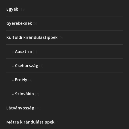
Egyéb
(19)
Gyerekeknek
(5)
Külföldi kirándulástippek
(9)
Ausztria
(1)
Csehország
(1)
Erdély
(4)
Szlovákia
(2)
Látványosság
(16)
Mátra kirándulástippek
(4)