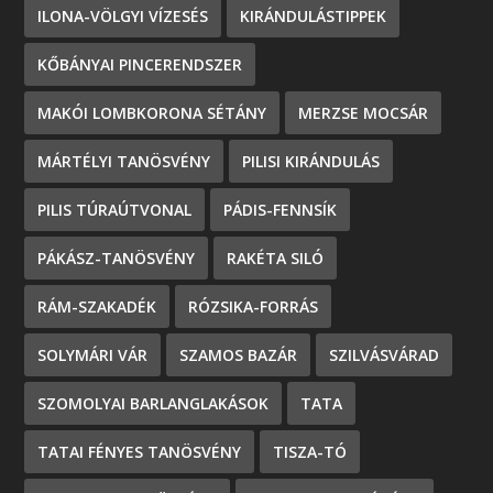
ILONA-VÖLGYI VÍZESÉS
KIRÁNDULÁSTIPPEK
KŐBÁNYAI PINCERENDSZER
MAKÓI LOMBKORONA SÉTÁNY
MERZSE MOCSÁR
MÁRTÉLYI TANÖSVÉNY
PILISI KIRÁNDULÁS
PILIS TÚRAÚTVONAL
PÁDIS-FENNSÍK
PÁKÁSZ-TANÖSVÉNY
RAKÉTA SILÓ
RÁM-SZAKADÉK
RÓZSIKA-FORRÁS
SOLYMÁRI VÁR
SZAMOS BAZÁR
SZILVÁSVÁRAD
SZOMOLYAI BARLANGLAKÁSOK
TATA
TATAI FÉNYES TANÖSVÉNY
TISZA-TÓ