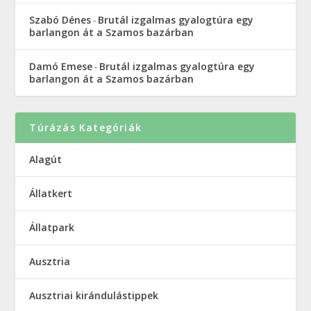
Szabó Dénes
Brutál izgalmas gyalogtúra egy
-
barlangon át a Szamos bazárban
Damó Emese
Brutál izgalmas gyalogtúra egy
-
barlangon át a Szamos bazárban
Túrázás Kategóriák
Alagút
Állatkert
Állatpark
Ausztria
Ausztriai kirándulástippek