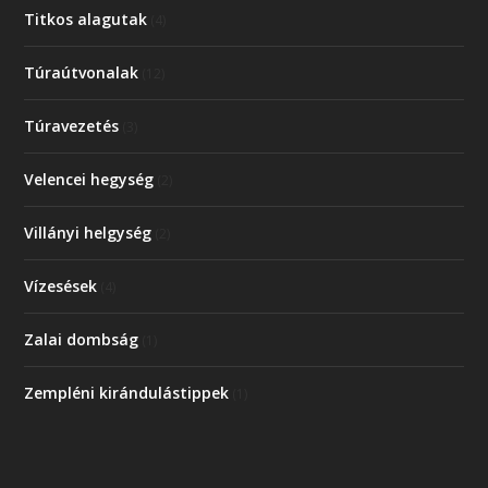
Titkos alagutak
(4)
Túraútvonalak
(12)
Túravezetés
(3)
Velencei hegység
(2)
Villányi helgység
(2)
Vízesések
(4)
Zalai dombság
(1)
Zempléni kirándulástippek
(1)