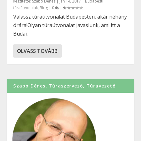
készítette:
Szabó Dénes
|
jan 14, 2017
|
Budapesti
túraútvonalak
,
Blog
|
0
|
Válassz túraútvonalat Budapesten, akár néhány
órára!Olyan túraútvonalat javaslunk, ami itt a
Budai...
OLVASS TOVÁBB
Szabó Dénes, Túraszervező, Túravezető