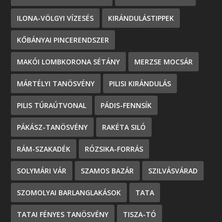
ILONA-VÖLGYI VÍZESÉS
KIRÁNDULÁSTIPPEK
KŐBÁNYAI PINCERENDSZER
MAKÓI LOMBKORONA SÉTÁNY
MERZSE MOCSÁR
MÁRTÉLYI TANÖSVÉNY
PILISI KIRÁNDULÁS
PILIS TÚRAÚTVONAL
PÁDIS-FENNSÍK
PÁKÁSZ-TANÖSVÉNY
RAKÉTA SILÓ
RÁM-SZAKADÉK
RÓZSIKA-FORRÁS
SOLYMÁRI VÁR
SZAMOS BAZÁR
SZILVÁSVÁRAD
SZOMOLYAI BARLANGLAKÁSOK
TATA
TATAI FÉNYES TANÖSVÉNY
TISZA-TÓ