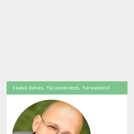
készítette:
Szabó Dénes
|
ápr 15, 2017
|
Tanösvények
|
0
|
A Gyadai tanösvény függőhíddal Remek hétvégi
programa gyadai tanösvény, amit mindenki
élvez!...
OLVASS TOVÁBB
Szabó Dénes, Túraszervező, Túravezető