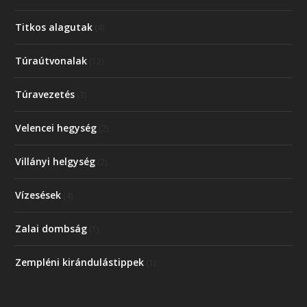
Titkos alagutak
(4)
Túraútvonalak
(12)
Túravezetés
(3)
Velencei hegység
(2)
Villányi helgység
(2)
Vízesések
(4)
Zalai dombság
(1)
Zempléni kirándulástippek
(1)