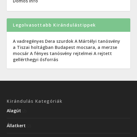
Dömös info
Legolvasottabb Kirándulástippek
A vadregényes Dera szurdok
A Mártélyi tanösvény
a Tiszai holtágban
Budapest mocsara, a merzse
mocsár
A fényes tanösvény rejtelmei
A rejtett
gellérthegyi ősforrás
Kirándulás Kategóriák
Alagút
(2)
Állatkert
(2)