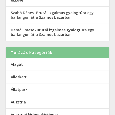
ékköve
Szabó Dénes
Brutál izgalmas gyalogtúra egy
-
barlangon át a Szamos bazárban
Damó Emese
Brutál izgalmas gyalogtúra egy
-
barlangon át a Szamos bazárban
Túrázás Kategóriák
Alagút
Állatkert
Állatpark
Ausztria
Ausztriai kirándulástippek