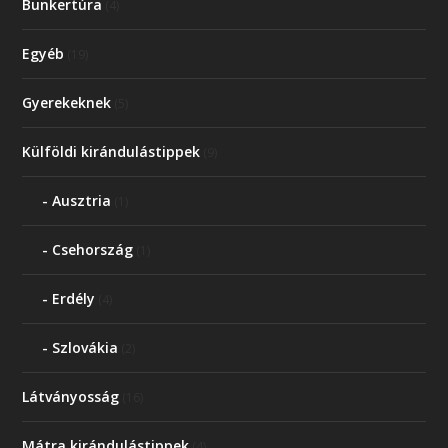
Bunkertúra
(4)
Egyéb
(19)
Gyerekeknek
(5)
Külföldi kirándulástippek
(9)
Ausztria
(1)
Csehország
(1)
Erdély
(4)
Szlovákia
(2)
Látványosság
(16)
Mátra kirándulástippek
(4)