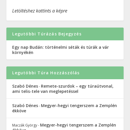
Letöltéshez kattints a képre
Legutóbbi Túrázás Bejegyzés
Egy nap Budán: történelmi séták és túrák a vár
környékén
Legutóbbi Túra Hozzászólás
Szabó Dénes
Remete-szurdok – egy túraútvonal,
-
ami telis-tele van meglepetéssel
Szabó Dénes
Megyer-hegyi tengerszem a Zemplén
-
ékköve
Megyer-hegyi tengerszem a Zemplén
Maczák György
-