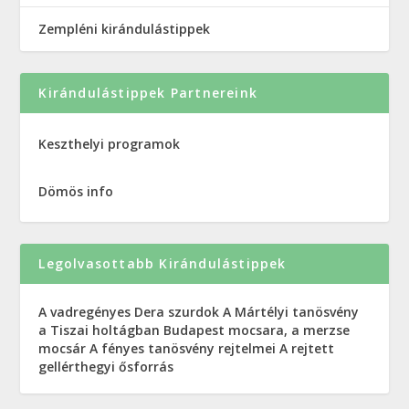
Zempléni kirándulástippek
Kirándulástippek Partnereink
Keszthelyi programok
Dömös info
Legolvasottabb Kirándulástippek
A vadregényes Dera szurdok
A Mártélyi tanösvény
a Tiszai holtágban
Budapest mocsara, a merzse
mocsár
A fényes tanösvény rejtelmei
A rejtett
gellérthegyi ősforrás