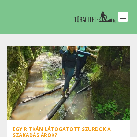
EGY RITKÁN LÁTOGATOTT SZURDOK A
SZAKADÁS ÁROK?