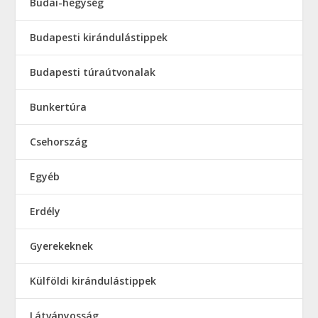
Budai-hegység
Budapesti kirándulástippek
Budapesti túraútvonalak
Bunkertúra
Csehország
Egyéb
Erdély
Gyerekeknek
Külföldi kirándulástippek
Látványosság