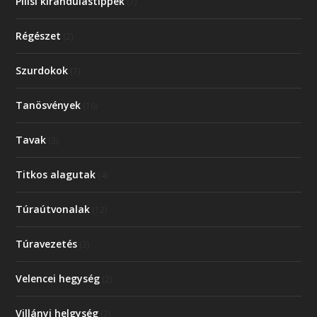
Pilisi kirándulástippek
(7)
Régészet
(2)
Szurdokok
(7)
Tanösvények
(16)
Tavak
(3)
Titkos alagutak
(4)
Túraútvonalak
(12)
Túravezetés
(3)
Velencei hegység
(2)
Villányi helgység
(2)