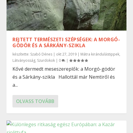
REJTETT TERMÉSZETI SZÉPSÉGEK: A MORGÓ-
GÖDÖR ÉS A SÁRKÁNY-SZIKLA
készítette:
Szabó Dénes
|
okt 27, 2019
|
Mátra kirándulástippek
,
Látványosság
,
Szurdokok
|
0
|
Kővé dermedt meseszereplők: a Morgó-gödör
és a Sárkány-szikla Hallottál már Nemtiről és
a...
OLVASS TOVÁBB