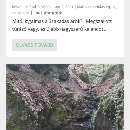
készítette:
Szabó Dénes
|
ápr 2, 2021
|
Mátra kirándulástippek
,
Szurdokok
|
0
|
Mitől izgalmas a Szakadás árok? Megszállott
túrázó vagy, és újabb nagyszerű kalandot...
OLVASS TOVÁBB