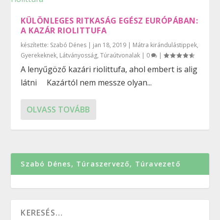
KÜLÖNLEGES RITKASÁG EGÉSZ EURÓPÁBAN:
A KAZÁR RIOLITTUFA
készítette:
Szabó Dénes
|
jan 18, 2019
|
Mátra kirándulástippek
,
Gyerekeknek
,
Látványosság
,
Túraútvonalak
|
0
|
A lenyűgöző kazári riolittufa, ahol embert is alig
látni Kazártól nem messze olyan...
OLVASS TOVÁBB
Szabó Dénes, Túraszervező, Túravezető