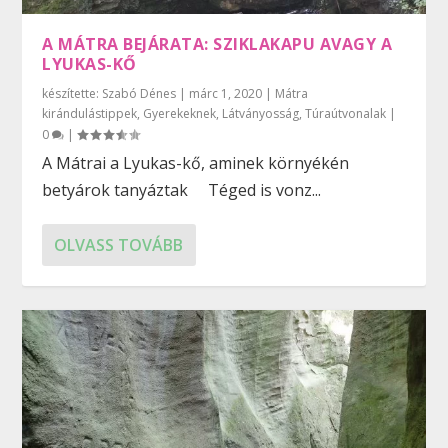
A MÁTRA BEJÁRATA: SZIKLAKAPU AVAGY A
LYUKAS-KŐ
készítette:
Szabó Dénes
|
márc 1, 2020
|
Mátra
kirándulástippek
,
Gyerekeknek
,
Látványosság
,
Túraútvonalak
|
0
|
A Mátrai a Lyukas-kő, aminek környékén
betyárok tanyáztak Téged is vonz...
OLVASS TOVÁBB