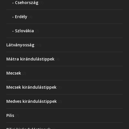
Csehország
(1)
Erdély
(4)
Szlovákia
(2)
Látványosság
(16)
Mátra kirándulástippek
(4)
Mecsek
(2)
Mecsek kirándulástippek
(1)
Medves kirándulástippek
(2)
Pilis
(7)