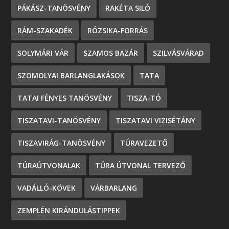
PÁKÁSZ-TANÖSVÉNY
RAKÉTA SILÓ
RÁM-SZAKADÉK
RÓZSIKA-FORRÁS
SOLYMÁRI VÁR
SZAMOS BAZÁR
SZILVÁSVÁRAD
SZOMOLYAI BARLANGLAKÁSOK
TATA
TATAI FÉNYES TANÖSVÉNY
TISZA-TÓ
TISZATAVI-TANÖSVÉNY
TISZATAVI VIZISÉTÁNY
TISZAVIRÁG-TANÖSVÉNY
TÚRAVEZETŐ
TÚRAÚTVONALAK
TÚRA ÚTVONAL TERVEZŐ
VADÁLLÓ-KÖVEK
VÁRBARLANG
ZEMPLÉN KIRÁNDULÁSTIPPEK