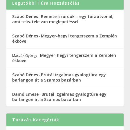
Legutóbbi Túra Hozzászólás
Szabó Dénes
Remete-szurdok – egy túraútvonal,
-
ami telis-tele van meglepetéssel
Szabó Dénes
Megyer-hegyi tengerszem a Zemplén
-
ékköve
Megyer-hegyi tengerszem a Zemplén
Maczák György
-
ékköve
Szabó Dénes
Brutál izgalmas gyalogtúra egy
-
barlangon át a Szamos bazárban
Damó Emese
Brutál izgalmas gyalogtúra egy
-
barlangon át a Szamos bazárban
Túrázás Kategóriák