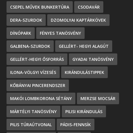
CSEPEL MŰVEK BUNKERTÚRA
CSODAVÁR
DERA-SZURDOK
DZOMOLYAI KAPTÁRKÖVEK
DÍNÓPARK
FÉNYES TANÖSVÉNY
GALBENA-SZURDOK
GELLÉRT- HEGYI ALAGÚT
GELLÉRT-HEGYI ŐSFORRÁS
GYADAI TANÖSVÉNY
ILONA-VÖLGYI VÍZESÉS
KIRÁNDULÁSTIPPEK
KŐBÁNYAI PINCERENDSZER
MAKÓI LOMBKORONA SÉTÁNY
MERZSE MOCSÁR
MÁRTÉLYI TANÖSVÉNY
PILISI KIRÁNDULÁS
PILIS TÚRAÚTVONAL
PÁDIS-FENNSÍK