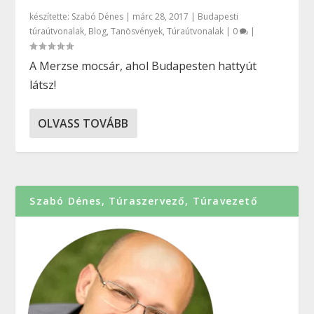
készítette:
Szabó Dénes
|
márc 28, 2017
|
Budapesti
túraútvonalak
,
Blog
,
Tanösvények
,
Túraútvonalak
|
0
|
A Merzse mocsár, ahol Budapesten hattyút
látsz!
OLVASS TOVÁBB
Szabó Dénes, Túraszervező, Túravezető