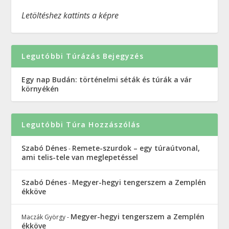
Letöltéshez kattints a képre
Legutóbbi Túrázás Bejegyzés
Egy nap Budán: történelmi séták és túrák a vár
környékén
Legutóbbi Túra Hozzászólás
Szabó Dénes
Remete-szurdok – egy túraútvonal,
-
ami telis-tele van meglepetéssel
Szabó Dénes
Megyer-hegyi tengerszem a Zemplén
-
ékköve
Megyer-hegyi tengerszem a Zemplén
Maczák György
-
ékköve