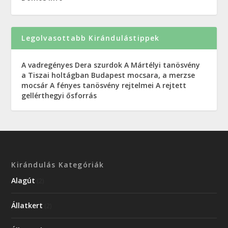
Legolvasottabb Kirándulástippek
A vadregényes Dera szurdok
A Mártélyi tanösvény
a Tiszai holtágban
Budapest mocsara, a merzse
mocsár
A fényes tanösvény rejtelmei
A rejtett
gellérthegyi ősforrás
Kirándulás Kategóriák
Alagút
(2)
Állatkert
(2)