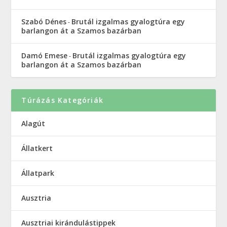
Szabó Dénes
Brutál izgalmas gyalogtúra egy
-
barlangon át a Szamos bazárban
Damó Emese
Brutál izgalmas gyalogtúra egy
-
barlangon át a Szamos bazárban
Túrázás Kategóriák
Alagút
Állatkert
Állatpark
Ausztria
Ausztriai kirándulástippek