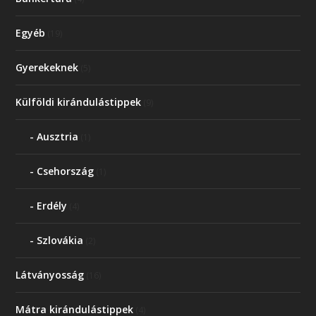
Egyéb
(19)
Gyerekeknek
(5)
Külföldi kirándulástippek
(9)
Ausztria
(1)
Csehország
(1)
Erdély
(4)
Szlovákia
(2)
Látványosság
(16)
Mátra kirándulástippek
(4)