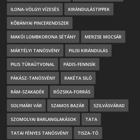
ILONA-VÖLGYI VÍZESÉS
KIRÁNDULÁSTIPPEK
KŐBÁNYAI PINCERENDSZER
MAKÓI LOMBKORONA SÉTÁNY
MERZSE MOCSÁR
MÁRTÉLYI TANÖSVÉNY
PILISI KIRÁNDULÁS
PILIS TÚRAÚTVONAL
PÁDIS-FENNSÍK
PÁKÁSZ-TANÖSVÉNY
RAKÉTA SILÓ
RÁM-SZAKADÉK
RÓZSIKA-FORRÁS
SOLYMÁRI VÁR
SZAMOS BAZÁR
SZILVÁSVÁRAD
SZOMOLYAI BARLANGLAKÁSOK
TATA
TATAI FÉNYES TANÖSVÉNY
TISZA-TÓ