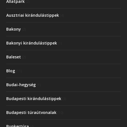
Állatpark
(2)
Ausztriai kirándulástippek
(4)
Bakony
(2)
Bakonyi kirándulástippek
(1)
Baleset
(2)
Blog
(11)
Budai-hegység
(1)
Budapesti kirándulástippek
(3)
Budapesti túraútvonalak
(10)
Bunkertúra
(4)