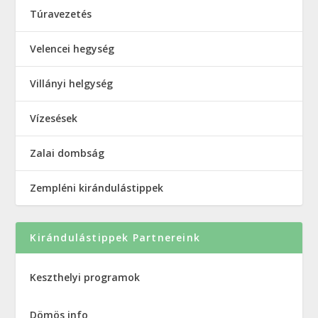
Túravezetés
Velencei hegység
Villányi helgység
Vízesések
Zalai dombság
Zempléni kirándulástippek
Kirándulástippek Partnereink
Keszthelyi programok
Dömös info