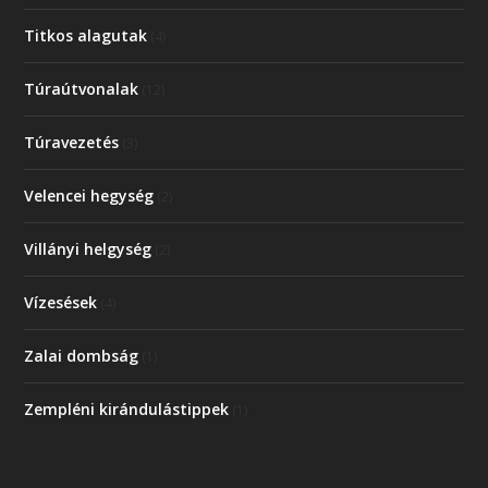
Titkos alagutak
(4)
Túraútvonalak
(12)
Túravezetés
(3)
Velencei hegység
(2)
Villányi helgység
(2)
Vízesések
(4)
Zalai dombság
(1)
Zempléni kirándulástippek
(1)