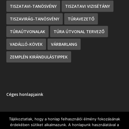
TISZATAVI-TANÖSVÉNY
TISZATAVI VIZISÉTÁNY
TISZAVIRÁG-TANÖSVÉNY
TÚRAVEZETŐ
TÚRAÚTVONALAK
TÚRA ÚTVONAL TERVEZŐ
VADÁLLÓ-KÖVEK
VÁRBARLANG
ZEMPLÉN KIRÁNDULÁSTIPPEK
Céges honlapjaink
Tájékoztatlak, hogy a honlap felhasználói élmény fokozásának
érdekében sütiket alkalmazunk. A honlapunk használatával a
Tervezte:
| Üzemeltető:
Elegant Themes
WordPress