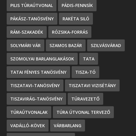
PILIS TÚRAÚTVONAL
PÁDIS-FENNSÍK
PÁKÁSZ-TANÖSVÉNY
RAKÉTA SILÓ
RÁM-SZAKADÉK
RÓZSIKA-FORRÁS
SOLYMÁRI VÁR
SZAMOS BAZÁR
SZILVÁSVÁRAD
SZOMOLYAI BARLANGLAKÁSOK
TATA
TATAI FÉNYES TANÖSVÉNY
TISZA-TÓ
TISZATAVI-TANÖSVÉNY
TISZATAVI VIZISÉTÁNY
TISZAVIRÁG-TANÖSVÉNY
TÚRAVEZETŐ
TÚRAÚTVONALAK
TÚRA ÚTVONAL TERVEZŐ
VADÁLLÓ-KÖVEK
VÁRBARLANG