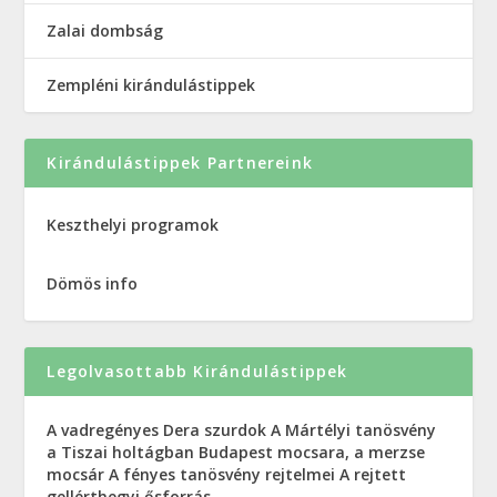
Zalai dombság
Zempléni kirándulástippek
Kirándulástippek Partnereink
Keszthelyi programok
Dömös info
Legolvasottabb Kirándulástippek
A vadregényes Dera szurdok
A Mártélyi tanösvény
a Tiszai holtágban
Budapest mocsara, a merzse
mocsár
A fényes tanösvény rejtelmei
A rejtett
gellérthegyi ősforrás