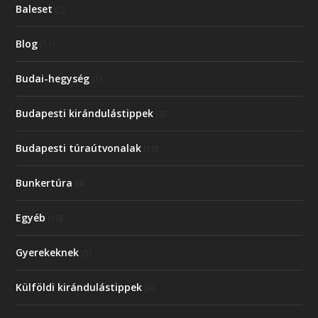
Baleset
(2)
Blog
(11)
Budai-hegység
(1)
Budapesti kirándulástippek
(3)
Budapesti túraútvonalak
(10)
Bunkertúra
(4)
Egyéb
(19)
Gyerekeknek
(5)
Külföldi kirándulástippek
(9)