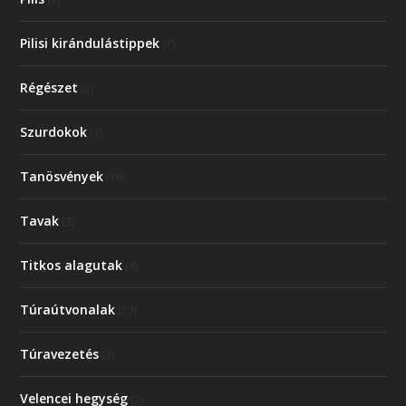
Pilisi kirándulástippek
(7)
Régészet
(2)
Szurdokok
(7)
Tanösvények
(16)
Tavak
(3)
Titkos alagutak
(4)
Túraútvonalak
(12)
Túravezetés
(3)
Velencei hegység
(2)