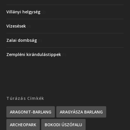
Villányi helgység
(2)
Vízesések
(4)
Zalai dombság
(1)
Zempléni kirándulástippek
(1)
Túrázás Címkék
ARAGONIT-BARLANG
ARAGYÁSZA BARLANG
ARCHEOPARK
BOKODI ÚSZÓFALU