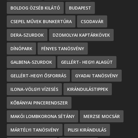
BOLDOG ÖZSÉB KILÁTÓ
BUDAPEST
CSEPEL MŰVEK BUNKERTÚRA
CSODAVÁR
DERA-SZURDOK
DZOMOLYAI KAPTÁRKÖVEK
DÍNÓPARK
FÉNYES TANÖSVÉNY
GALBENA-SZURDOK
GELLÉRT- HEGYI ALAGÚT
GELLÉRT-HEGYI ŐSFORRÁS
GYADAI TANÖSVÉNY
ILONA-VÖLGYI VÍZESÉS
KIRÁNDULÁSTIPPEK
KŐBÁNYAI PINCERENDSZER
MAKÓI LOMBKORONA SÉTÁNY
MERZSE MOCSÁR
MÁRTÉLYI TANÖSVÉNY
PILISI KIRÁNDULÁS