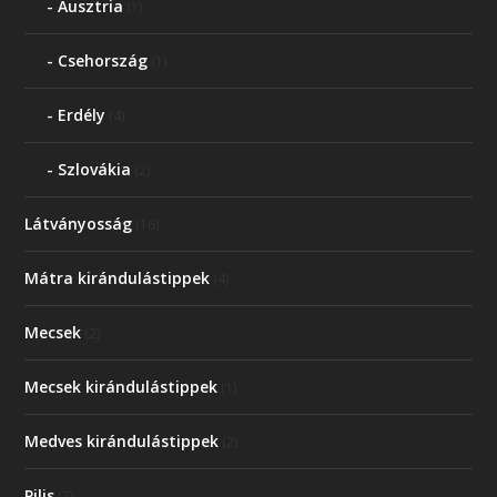
Ausztria
(1)
Csehország
(1)
Erdély
(4)
Szlovákia
(2)
Látványosság
(16)
Mátra kirándulástippek
(4)
Mecsek
(2)
Mecsek kirándulástippek
(1)
Medves kirándulástippek
(2)
Pilis
(7)