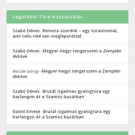
Legutóbbi Túra Hozzászólás
Szabó Dénes
Remete-szurdok – egy túraútvonal,
-
ami telis-tele van meglepetéssel
Szabó Dénes
Megyer-hegyi tengerszem a Zemplén
-
ékköve
Megyer-hegyi tengerszem a Zemplén
Maczák György
-
ékköve
Szabó Dénes
Brutál izgalmas gyalogtúra egy
-
barlangon át a Szamos bazárban
Damó Emese
Brutál izgalmas gyalogtúra egy
-
barlangon át a Szamos bazárban