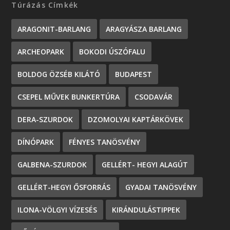
Túrázás Címkék
ARAGONIT-BARLANG
ARAGYÁSZA BARLANG
ARCHEOPARK
BOKODI ÚSZÓFALU
BOLDOG ÖZSÉB KILÁTÓ
BUDAPEST
CSEPEL MŰVEK BUNKERTÚRA
CSODAVÁR
DERA-SZURDOK
DZOMOLYAI KAPTÁRKÖVEK
DÍNÓPARK
FÉNYES TANÖSVÉNY
GALBENA-SZURDOK
GELLÉRT- HEGYI ALAGÚT
GELLÉRT-HEGYI ŐSFORRÁS
GYADAI TANÖSVÉNY
ILONA-VÖLGYI VÍZESÉS
KIRÁNDULÁSTIPPEK