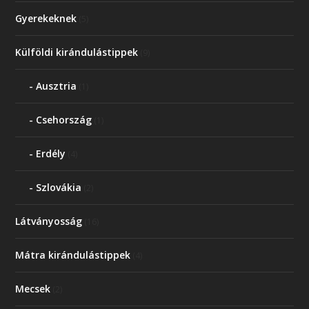
Gyerekeknek
(5)
Külföldi kirándulástippek
(9)
Ausztria
(1)
Csehország
(1)
Erdély
(4)
Szlovákia
(2)
Látványosság
(16)
Mátra kirándulástippek
(4)
Mecsek
(2)