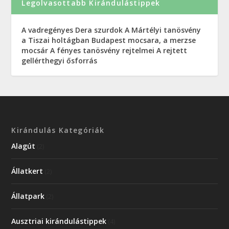
Legolvasottabb Kirándulástippek
A vadregényes Dera szurdok
A Mártélyi tanösvény
a Tiszai holtágban
Budapest mocsara, a merzse
mocsár
A fényes tanösvény rejtelmei
A rejtett
gellérthegyi ősforrás
Kirándulás Kategóriák
Alagút
(2)
Állatkert
(2)
Állatpark
(2)
Ausztriai kirándulástippek
(4)