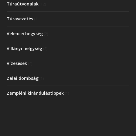
Túraútvonalak
(12)
Túravezetés
(3)
Velencei hegység
(2)
Villányi helgység
(2)
Vízesések
(4)
Zalai dombság
(1)
Zempléni kirándulástippek
(1)