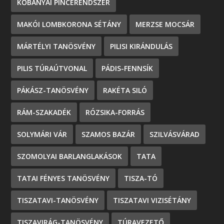
KŐBÁNYAI PINCERENDSZER
MAKÓI LOMBKORONA SÉTÁNY
MERZSE MOCSÁR
MÁRTÉLYI TANÖSVÉNY
PILISI KIRÁNDULÁS
PILIS TÚRAÚTVONAL
PÁDIS-FENNSÍK
PÁKÁSZ-TANÖSVÉNY
RAKÉTA SILÓ
RÁM-SZAKADÉK
RÓZSIKA-FORRÁS
SOLYMÁRI VÁR
SZAMOS BAZÁR
SZILVÁSVÁRAD
SZOMOLYAI BARLANGLAKÁSOK
TATA
TATAI FÉNYES TANÖSVÉNY
TISZA-TÓ
TISZATAVI-TANÖSVÉNY
TISZATAVI VIZISÉTÁNY
TISZAVIRÁG-TANÖSVÉNY
TÚRAVEZETŐ