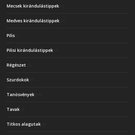
Mecsek kirándulástippek
(1)
Medves kirándulástippek
(2)
Pilis
(7)
Pilisi kirándulástippek
(7)
Régészet
(2)
Szurdokok
(7)
Tanösvények
(16)
Tavak
(3)
Titkos alagutak
(4)