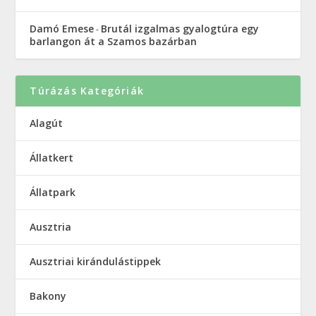
Damó Emese
Brutál izgalmas gyalogtúra egy
-
barlangon át a Szamos bazárban
Túrázás Kategóriák
Alagút
Állatkert
Állatpark
Ausztria
Ausztriai kirándulástippek
Bakony