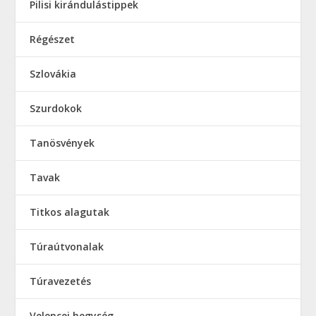
Pilisi kirándulástippek
Régészet
Szlovákia
Szurdokok
Tanösvények
Tavak
Titkos alagutak
Túraútvonalak
Túravezetés
Velencei hegység