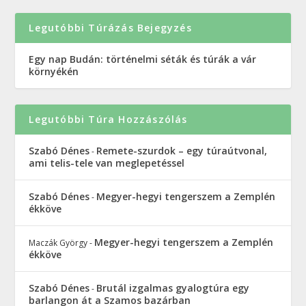
Legutóbbi Túrázás Bejegyzés
Egy nap Budán: történelmi séták és túrák a vár
környékén
Legutóbbi Túra Hozzászólás
Szabó Dénes
Remete-szurdok – egy túraútvonal,
-
ami telis-tele van meglepetéssel
Szabó Dénes
Megyer-hegyi tengerszem a Zemplén
-
ékköve
Megyer-hegyi tengerszem a Zemplén
Maczák György
-
ékköve
Szabó Dénes
Brutál izgalmas gyalogtúra egy
-
barlangon át a Szamos bazárban