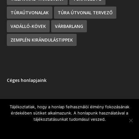
TÚRAÚTVONALAK
TÚRA ÚTVONAL TERVEZŐ
VADÁLLÓ-KÖVEK
VÁRBARLANG
ZEMPLÉN KIRÁNDULÁSTIPPEK
Céges honlapjaink
Tájékoztatlak, hogy a honlap felhasználói élmény fokozásának
érdekében sütiket alkalmazunk. A honlapunk használatával a
Tervezte:
| Üzemeltető:
Elegant Themes
WordPress
tájékoztatásunkat tudomásul veszed.
OK
NEM KÉREM
ADATKEZELÉSI TÁJÉKOZTATÓ
HTML Snippets
Powered By :
XYZScripts.com