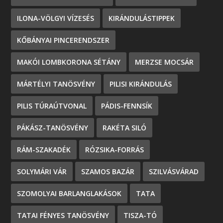
ILONA-VÖLGYI VÍZESÉS
KIRÁNDULÁSTIPPEK
KŐBÁNYAI PINCERENDSZER
MAKÓI LOMBKORONA SÉTÁNY
MERZSE MOCSÁR
MÁRTÉLYI TANÖSVÉNY
PILISI KIRÁNDULÁS
PILIS TÚRAÚTVONAL
PÁDIS-FENNSÍK
PÁKÁSZ-TANÖSVÉNY
RAKÉTA SILÓ
RÁM-SZAKADÉK
RÓZSIKA-FORRÁS
SOLYMÁRI VÁR
SZAMOS BAZÁR
SZILVÁSVÁRAD
SZOMOLYAI BARLANGLAKÁSOK
TATA
TATAI FÉNYES TANÖSVÉNY
TISZA-TÓ