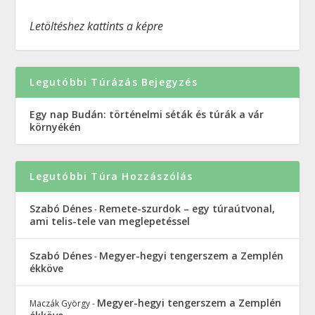
Letöltéshez kattints a képre
Legutóbbi Túrázás Bejegyzés
Egy nap Budán: történelmi séták és túrák a vár
környékén
Legutóbbi Túra Hozzászólás
Szabó Dénes
Remete-szurdok – egy túraútvonal,
-
ami telis-tele van meglepetéssel
Szabó Dénes
Megyer-hegyi tengerszem a Zemplén
-
ékköve
Megyer-hegyi tengerszem a Zemplén
Maczák György
-