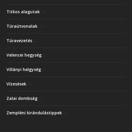
Titkos alagutak
(4)
Túraútvonalak
(12)
Túravezetés
(3)
Velencei hegység
(2)
Villányi helgység
(2)
Vízesések
(4)
Zalai dombság
(1)
Zempléni kirándulástippek
(1)