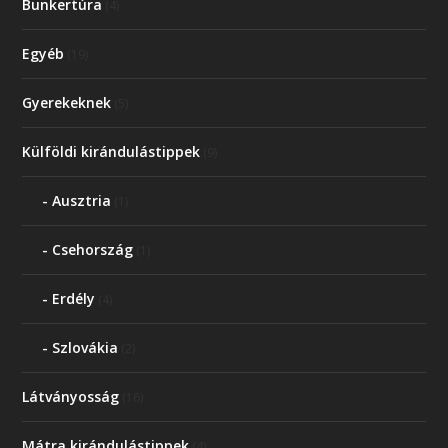
Bunkertúra
(4)
Egyéb
(19)
Gyerekeknek
(5)
Külföldi kirándulástippek
(9)
Ausztria
(1)
Csehország
(1)
Erdély
(4)
Szlovákia
(2)
Látványosság
(16)
Mátra kirándulástippek
(4)