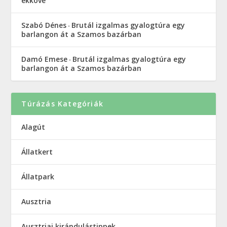
ékköve
Szabó Dénes
Brutál izgalmas gyalogtúra egy
-
barlangon át a Szamos bazárban
Damó Emese
Brutál izgalmas gyalogtúra egy
-
barlangon át a Szamos bazárban
Túrázás Kategóriák
Alagút
Állatkert
Állatpark
Ausztria
Ausztriai kirándulástippek