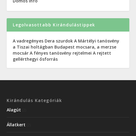
Dömös info
Legolvasottabb Kirándulástippek
A vadregényes Dera szurdok
A Mártélyi tanösvény
a Tiszai holtágban
Budapest mocsara, a merzse
mocsár
A fényes tanösvény rejtelmei
A rejtett
gellérthegyi ősforrás
Kirándulás Kategóriák
Alagút
(2)
Állatkert
(2)