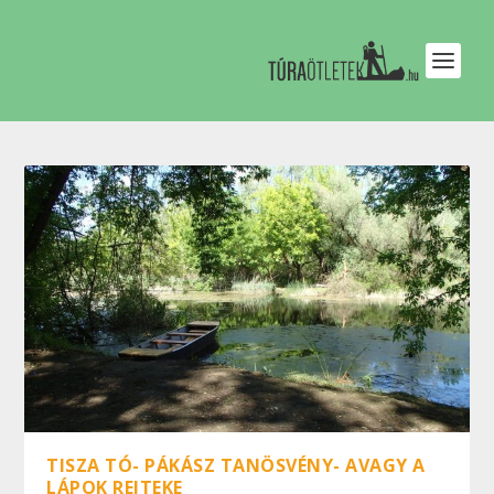
TISZA TÓ- PÁKÁSZ TANÖSVÉNY- AVAGY A
LÁPOK REJTEKE