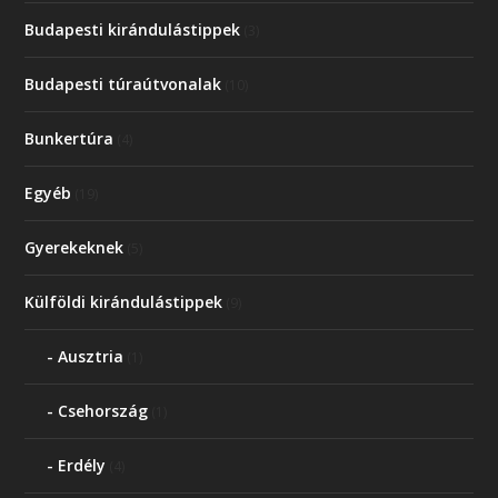
Budapesti kirándulástippek
(3)
Budapesti túraútvonalak
(10)
Bunkertúra
(4)
Egyéb
(19)
Gyerekeknek
(5)
Külföldi kirándulástippek
(9)
Ausztria
(1)
Csehország
(1)
Erdély
(4)