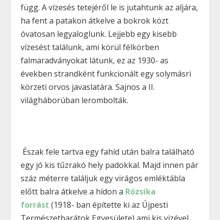
függ. A vízesés tetejéről le is jutahtunk az aljára,
ha fent a patakon átkelve a bokrok közt
óvatosan legyaloglunk. Lejjebb egy kisebb
vízesést találunk, ami körül félkörben
falmaradványokat látunk, ez az 1930- as
években strandként funkcionált egy solymásri
körzeti orvos javaslatára. Sajnos a II.
világháborúban lerombolták.
Észak fele tartva egy fahíd után balra található
egy jó kis tűzrakó hely padokkal. Majd innen pár
száz méterre találjuk egy virágos emléktábla
előtt balra átkelve a hídon a
Rózsika
forrást
(1918- ban építette ki az Újpesti
Természetbarátok Egyesülete),ami kis vizével