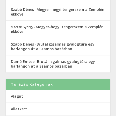
Szabó Dénes
Megyer-hegyi tengerszem a Zemplén
-
ékköve
Megyer-hegyi tengerszem a Zemplén
Maczák György
-
ékköve
Szabó Dénes
Brutál izgalmas gyalogtúra egy
-
barlangon át a Szamos bazárban
Damó Emese
Brutál izgalmas gyalogtúra egy
-
barlangon át a Szamos bazárban
Túrázás Kategóriák
Alagút
Állatkert