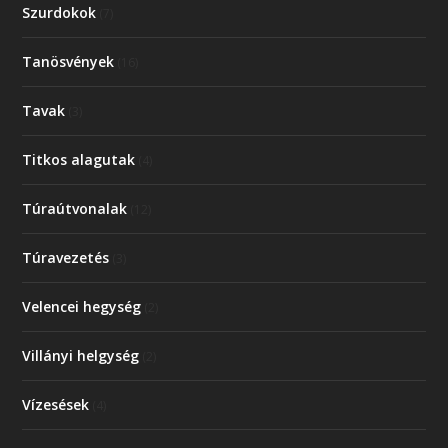
Szurdokok
(7)
Tanösvények
(16)
Tavak
(3)
Titkos alagutak
(4)
Túraútvonalak
(12)
Túravezetés
(3)
Velencei hegység
(2)
Villányi helgység
(2)
Vízesések
(4)