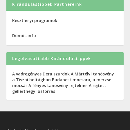
Kirándulástippek Partnereink
Keszthelyi programok
Dömös info
Legolvasottabb Kirándulástippek
A vadregényes Dera szurdok
A Mártélyi tanösvény
a Tiszai holtágban
Budapest mocsara, a merzse
mocsár
A fényes tanösvény rejtelmei
A rejtett
gellérthegyi ősforrás