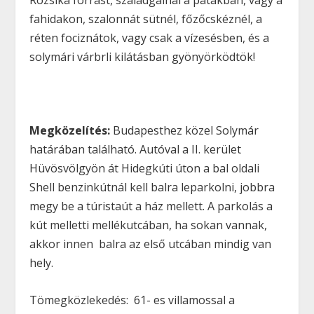
fahidakon, szalonnát sütnél, főzőcskéznél, a
réten fociznátok, vagy csak a vízesésben, és a
solymári várbrli kilátásban gyönyörködtök!
Megközelítés:
Budapesthez közel Solymár
határában található. Autóval a II. kerület
Hüvösvölgyön át Hidegkúti úton a bal oldali
Shell benzinkútnál kell balra leparkolni, jobbra
megy be a túristaút a ház mellett. A parkolás a
kút melletti mellékutcában, ha sokan vannak,
akkor innen balra az első utcában mindig van
hely.
Tömegközlekedés: 61- es villamossal a