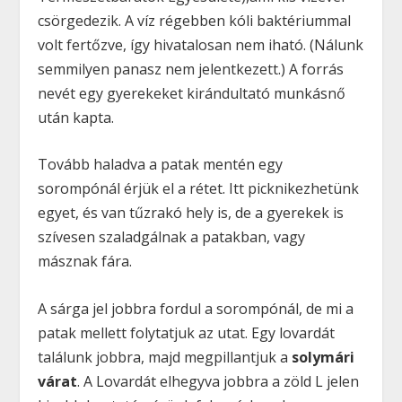
csörgedezik. A víz régebben kóli baktériummal
volt fertőzve, így hivatalosan nem iható. (Nálunk
semmilyen panasz nem jelentkezett.) A forrás
nevét egy gyerekeket kirándultató munkásnő
után kapta.
Tovább haladva a patak mentén egy
sorompónál érjük el a rétet. Itt picknikezhetünk
egyet, és van tűzrakó hely is, de a gyerekek is
szívesen szaladgálnak a patakban, vagy
másznak fára.
A sárga jel jobbra fordul a sorompónál, de mi a
patak mellett folytatjuk az utat. Egy lovardát
találunk jobbra, majd megpillantjuk a
solymári
várat
. A Lovardát elhegyva jobbra a zöld L jelen