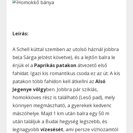
Leírás:
A Schell kúttal szemben az utolsó háznál jobbra
be(a Sárga jelzést követve), és a lejtőn balra le
érjük el a
Paprikás patakon
átvezető első
fahidat. Igazi kis romantikus csoda ez az út. A kis
patakon több fahídon kell átkellni az
Alsó
Jegenye völgy
ben. Jobbra pár sziklás,
homokköves rész is található (Leső pad), mely
könnyen megmászható, a gyerekek kedvenc
mászóhelye. Majd 1 km után balra egy 50 m
után találjuk a Budai hegység legszebb, és
legnagyobb
vízesését
, ami persze vízhozamtól