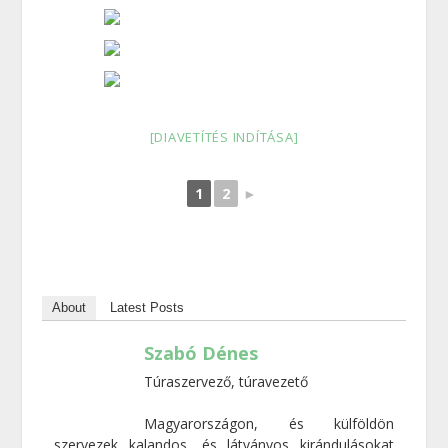
[DIAVETÍTÉS INDÍTÁSA]
1
2
►
About
Latest Posts
Szabó Dénes
Túraszervező, túravezető
Magyarországon, és külföldön
szervezek kalandos, és látványos kirándulásokat