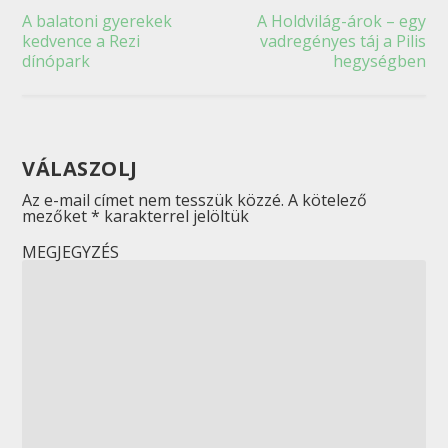
A balatoni gyerekek
A Holdvilág-árok – egy
kedvence a Rezi
vadregényes táj a Pilis
dínópark
hegységben
VÁLASZOLJ
Az e-mail címet nem tesszük közzé.
A kötelező
mezőket
*
karakterrel jelöltük
MEGJEGYZÉS