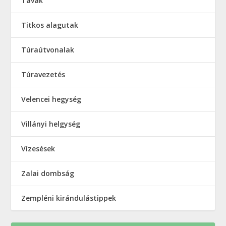
Tavak
Titkos alagutak
Túraútvonalak
Túravezetés
Velencei hegység
Villányi helgység
Vízesések
Zalai dombság
Zempléni kirándulástippek