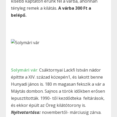
kisebb kaptatón érünk fel a várba, ahonnan
tényleg remek a kilátás.
A várba 300 Ft a
belépő.
Solymári vár
:
Csáktornyai Lackfi István nádor
építtte a XIV. század közepén1, és lakott benne
Hunyadi jános is. 180 m magasan fekszik a vár a
Máytás dombon. Sajnos a török időkben erősen
lepusztították. 1990- től kezdődteka feltárások,
és ekkor épült az Öreg kilátótorony is.
Nyitvatartása:
novembertől- márciusig zárva.