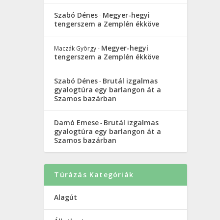
Szabó Dénes
Megyer-hegyi
-
tengerszem a Zemplén ékköve
Megyer-hegyi
Maczák György
-
tengerszem a Zemplén ékköve
Szabó Dénes
Brutál izgalmas
-
gyalogtúra egy barlangon át a
Szamos bazárban
Damó Emese
Brutál izgalmas
-
gyalogtúra egy barlangon át a
Szamos bazárban
Túrázás Kategóriák
Alagút