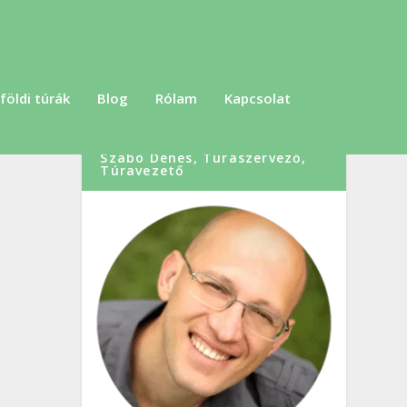
földi túrák
Blog
Rólam
Kapcsolat
Szabó Dénes, Túraszervező,
Túravezető