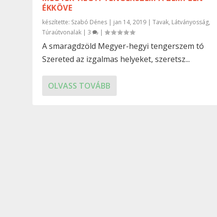
ÉKKÖVE
készítette:
Szabó Dénes
|
jan 14, 2019
|
Tavak
,
Látványosság
,
Túraútvonalak
|
3
|
A smaragdzöld Megyer-hegyi tengerszem tó
Szereted az izgalmas helyeket, szeretsz...
OLVASS TOVÁBB