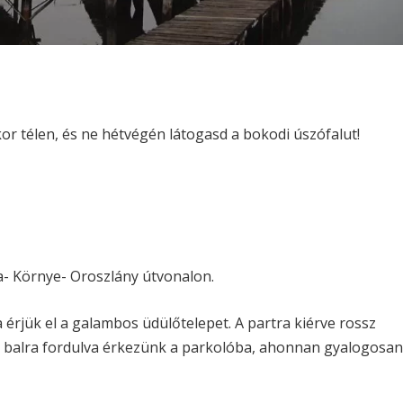
or télen, és ne hétvégén látogasd a bokodi úszófalut!
- Környe- Oroszlány útvonalon.
érjük el a galambos üdülőtelepet. A partra kiérve rossz
 balra fordulva érkezünk a parkolóba, ahonnan gyalogosa