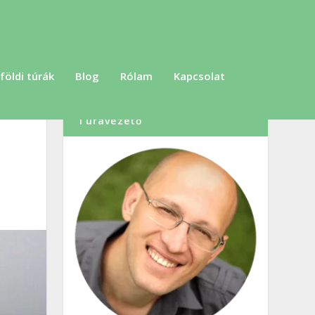
földi túrák
Blog
Rólam
Kapcsolat
Szabó Dénes, Túraszervező,
Túravezető