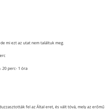
, de mi ezt az utat nem találtuk meg.
erc
0 perc- 1 óra
zzasztották fel az Által eret, és vált tóvá, mely az erőmű