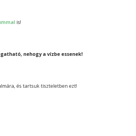
eummal
is!
ogatható, nehogy a vízbe essenek!
lmára, és tartsuk tiszteletben ezt!