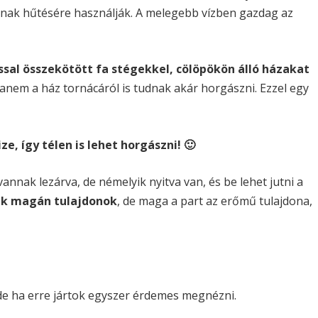
inak hűtésére használják. A melegebb vízben gazdag az
sal összekötött fa stégekkel, cölöpökön álló házakat
hanem a ház tornácáról is tudnak akár horgászni. Ezzel egy
e, így télen is lehet horgászni! 🙂
nnak lezárva, de némelyik nyitva van, és be lehet jutni a
k magán tulajdonok
, de maga a part az erőmű tulajdona,
 de ha erre jártok egyszer érdemes megnézni.