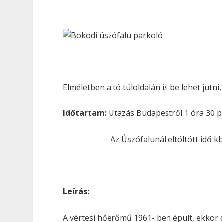
Elméletben a tó túloldalán is be lehet jutni
Időtartam:
Utazás Budapestről 1 óra 30 p
Az Úszófalunál eltöltött idő kb. 2
Leírás:
A vértesi hőerőmű 1961- ben épült, ekkor du