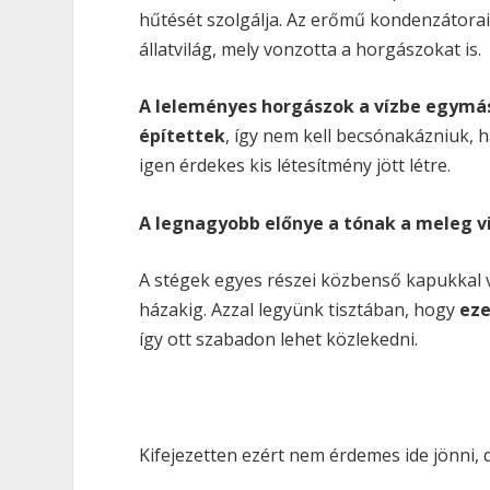
hűtését szolgálja. Az erőmű kondenzátora
állatvilág, mely vonzotta a horgászokat is.
A leleményes horgászok a vízbe egymás
építettek
, így nem kell becsónakázniuk, 
igen érdekes kis létesítmény jött létre.
A legnagyobb előnye a tónak a meleg viz
A stégek egyes részei közbenső kapukkal va
házakig. Azzal legyünk tisztában, hogy
eze
így ott szabadon lehet közlekedni.
Kifejezetten ezért nem érdemes ide jönni,