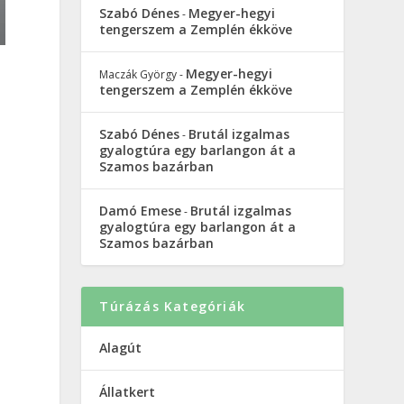
Szabó Dénes
Megyer-hegyi
-
tengerszem a Zemplén ékköve
Megyer-hegyi
Maczák György
-
tengerszem a Zemplén ékköve
Szabó Dénes
Brutál izgalmas
-
gyalogtúra egy barlangon át a
Szamos bazárban
Damó Emese
Brutál izgalmas
-
gyalogtúra egy barlangon át a
Szamos bazárban
Túrázás Kategóriák
n
Alagút
Állatkert