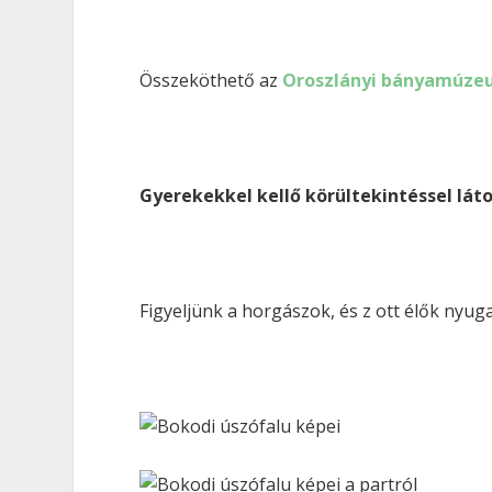
Összeköthető az
Oroszlányi bányamúz
Gyerekekkel kellő körültekintéssel lát
Figyeljünk a horgászok, és z ott élők nyuga