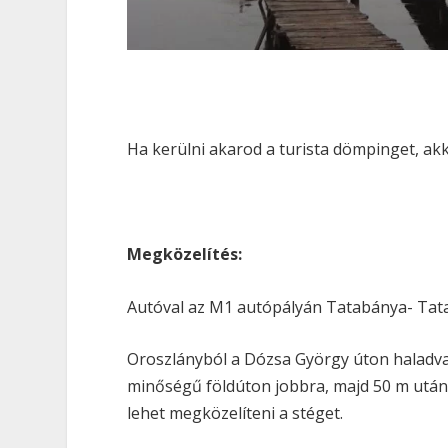
Ha kerülni akarod a turista dömpinget, akk
Megközelítés:
Autóval az M1 autópályán Tatabánya- Tata
Oroszlányból a Dózsa György úton haladva 
minőségű földúton jobbra, majd 50 m után
lehet megközelíteni a stéget.