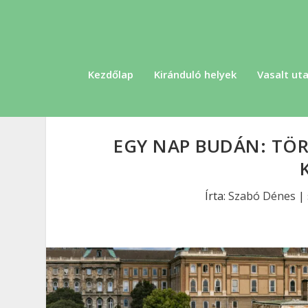
Kezdőlap
Kiránduló helyek
Vasalt uta
EGY NAP BUDÁN: TÖR
Írta:
Szabó Dénes
|