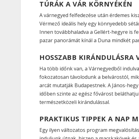
TÚRÁK A VÁR KÖRNYÉKÉN
A várnegyed felfedezése után érdemes kiszé
Vérmező ideális hely egy könnyedebb sétá
Innen továbbhaladva a Gellért-hegyre is 
pazar panorámát kínál a Duna mindkét par
HOSSZABB KIRÁNDULÁSRA
Ha több időnk van, a Várnegyedből indulva
fokozatosan távolodunk a belvárostól, mik
arcát mutatják Budapestnek. A János-hegy c
időben szinte az egész fővárost beláthatju
természetközeli kirándulással.
PRAKTIKUS TIPPEK A NAP 
Egy ilyen változatos program megvalósítás
induljunk útnak, hiszen a macskakövek és 