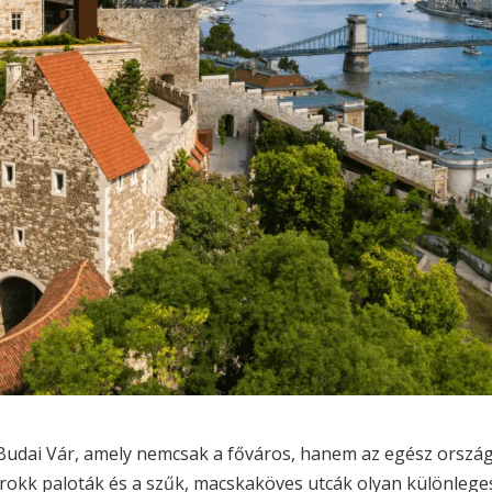
 Budai Vár, amely nemcsak a főváros, hanem az egész orszá
barokk paloták és a szűk, macskaköves utcák olyan különlege