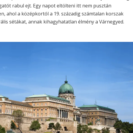
tót rabul ejt. Egy napot eltölteni itt nem pusztán
en, ahol a középkortól a 19. századig számtalan korszak
rális sétákat, annak kihagyhatatlan élmény a Várnegyed.