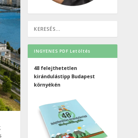
INGYENES PDF Letöltés
48 felejthetetlen
kirándulástipp Budapest
környékén
g
s