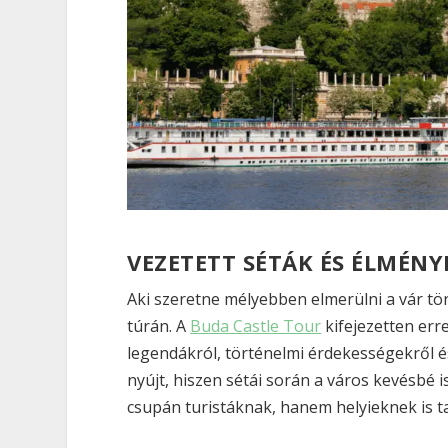
VEZETETT SÉTÁK ÉS ÉLMÉNY
Aki szeretne mélyebben elmerülni a vár tö
túrán. A
Buda Castle Tour
kifejezetten err
legendákról, történelmi érdekességekről és
nyújt, hiszen sétái során a város kevésbé 
csupán turistáknak, hanem helyieknek is ta