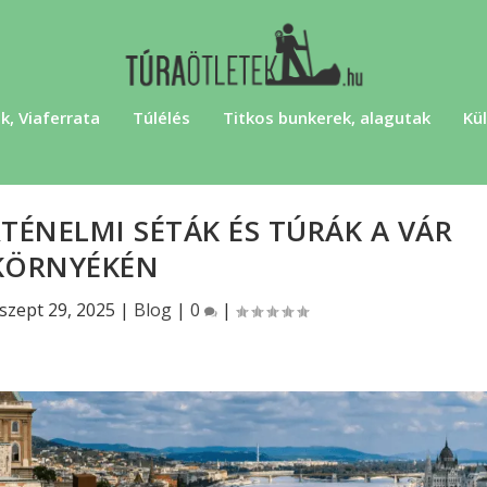
k, Viaferrata
Túlélés
Titkos bunkerek, alagutak
Kül
TÉNELMI SÉTÁK ÉS TÚRÁK A VÁR
KÖRNYÉKÉN
szept 29, 2025
|
Blog
|
0
|