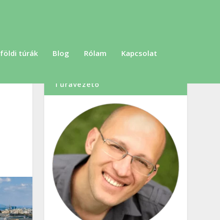
földi túrák
Blog
Rólam
Kapcsolat
Szabó Dénes, Túraszervező,
Túravezető