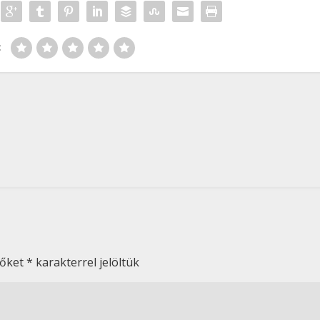
:
zőket
*
karakterrel jelöltük