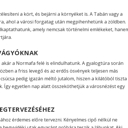
lesíteni a kört, és bejárni a környéket is. A Tabán vagy a
ra, ahol a városi forgatag után megpihenhetünk a zöldben.
felkaptathatunk, amely nemcsak történelmi emlékeket, hane
tjára.
 VÁGYÓKNAK
 akár a Normafa felé is elindulhatunk. A gyalogtúra során
özben a friss levegő és az erdős ösvények teljesen más
súcsa pedig igazán méltó jutalom, hiszen a kilátóból tiszta
k. Így egyetlen nap alatt összeköthetjük a városnézést egy
MEGTERVEZÉSÉHEZ
ához érdemes előre tervezni. Kényelmes cipő nélkül ne
a hegyvidéki utak egyaránt próbára teszik a lábunkat. Aki