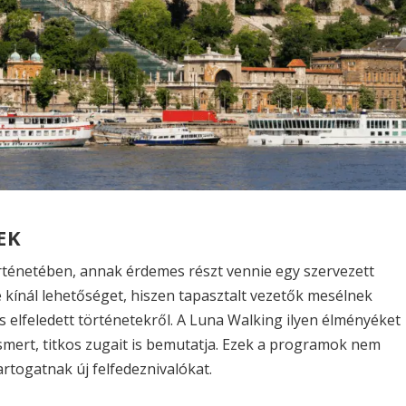
EK
rténetében, annak érdemes részt vennie egy szervezett
e kínál lehetőséget, hiszen tapasztalt vezetők mesélnek
 elfeledett történetekről. A Luna Walking ilyen élményéket
ismert, titkos zugait is bemutatja. Ezek a programok nem
rtogatnak új felfedeznivalókat.