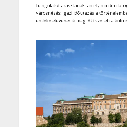
hangulatot árasztanak, amely minden látoga
városnézés: igazi időutazás a történelemb
emléke elevenedik meg. Aki szereti a kultu