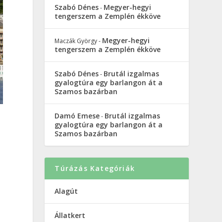
Szabó Dénes
Megyer-hegyi
-
tengerszem a Zemplén ékköve
Megyer-hegyi
Maczák György
-
tengerszem a Zemplén ékköve
Szabó Dénes
Brutál izgalmas
-
gyalogtúra egy barlangon át a
Szamos bazárban
Damó Emese
Brutál izgalmas
-
gyalogtúra egy barlangon át a
Szamos bazárban
Túrázás Kategóriák
Alagút
Állatkert