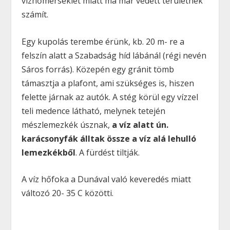
vízhőmérséklet miatt ma már védett területnek
számít.
Egy kupolás terembe érünk, kb. 20 m- re a
felszín alatt a Szabadság híd lábánál (régi nevén
Sáros forrás). Közepén egy gránit tömb
támasztja a plafont, ami szükséges is, hiszen
felette járnak az autók. A stég körül egy vízzel
teli medence látható, melynek tetején
mészlemezkék úsznak,
a víz alatt ún.
karácsonyfák álltak össze a víz alá lehulló
lemezkékből
. A fürdést tiltják.
A víz hőfoka a Dunával való keveredés miatt
változó 20- 35 C közötti.