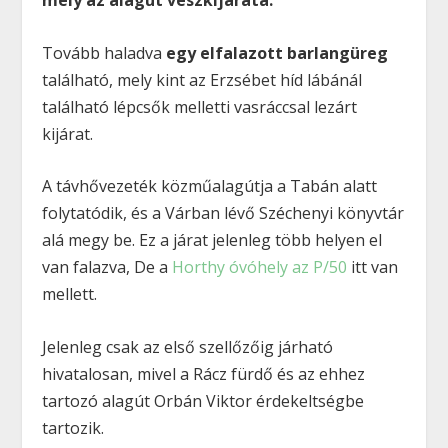
mely az alagút vészkijárata.
Tovább haladva
egy elfalazott barlangüreg
található, mely kint az Erzsébet híd lábánál
található lépcsők melletti vasráccsal lezárt
kijárat.
A távhővezeték közműalagútja a Tabán alatt
folytatódik, és a Várban lévő Széchenyi könyvtár
alá megy be. Ez a járat jelenleg több helyen el
van falazva, De a
Horthy óvóhely az P/50
itt van
mellett.
Jelenleg csak az első szellőzőig járható
hivatalosan, mivel a Rácz fürdő és az ehhez
tartozó alagút Orbán Viktor érdekeltségbe
tartozik.