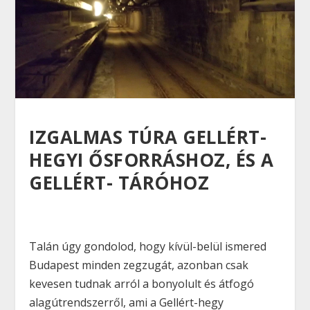
IZGALMAS TÚRA GELLÉRT-
HEGYI ŐSFORRÁSHOZ, ÉS A
GELLÉRT- TÁRÓHOZ
Talán úgy gondolod, hogy kívül-belül ismered
Budapest minden zegzugát, azonban csak
kevesen tudnak arról a bonyolult és átfogó
alagútrendszerről, ami a Gellért-hegy