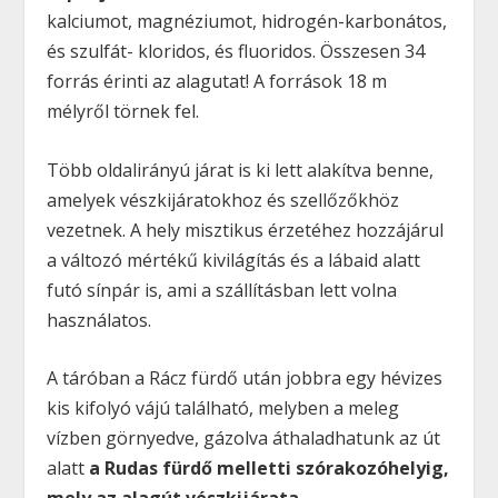
kalciumot, magnéziumot, hidrogén-karbonátos,
és szulfát- kloridos, és fluoridos. Összesen 34
forrás érinti az alagutat! A források 18 m
mélyről törnek fel.
Több oldalirányú járat is ki lett alakítva benne,
amelyek vészkijáratokhoz és szellőzőkhöz
vezetnek. A hely misztikus érzetéhez hozzájárul
a változó mértékű kivilágítás és a lábaid alatt
futó sínpár is, ami a szállításban lett volna
használatos.
A táróban a Rácz fürdő után jobbra egy hévizes
kis kifolyó vájú található, melyben a meleg
vízben görnyedve, gázolva áthaladhatunk az út
alatt
a Rudas fürdő melletti szórakozóhelyig,