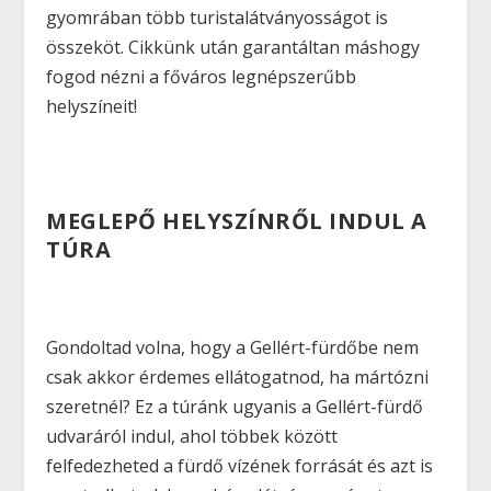
gyomrában több turistalátványosságot is
összeköt. Cikkünk után garantáltan máshogy
fogod nézni a főváros legnépszerűbb
helyszíneit!
MEGLEPŐ HELYSZÍNRŐL INDUL A
TÚRA
Gondoltad volna, hogy a Gellért-fürdőbe nem
csak akkor érdemes ellátogatnod, ha mártózni
szeretnél? Ez a túránk ugyanis a Gellért-fürdő
udvaráról indul, ahol többek között
felfedezheted a fürdő vízének forrását és azt is