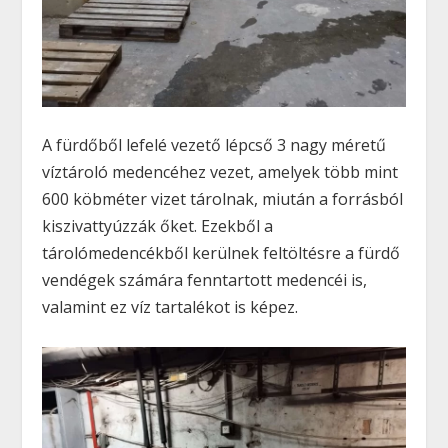
A fürdőből lefelé vezető lépcső 3 nagy méretű
víztároló medencéhez vezet, amelyek több mint
600 köbméter vizet tárolnak, miután a forrásból
kiszivattyúzzák őket. Ezekből a
tárolómedencékből kerülnek feltöltésre a fürdő
vendégek számára fenntartott medencéi is,
valamint ez víz tartalékot is képez.