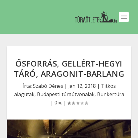
ŐSFORRÁS, GELLÉRT-HEGYI
TÁRÓ, ARAGONIT-BARLANG
Írta:
Szabó Dénes
|
jan 12, 2018
|
Titkos
alagutak
,
Budapesti túraútvonalak
,
Bunkertúra
|
0
|