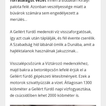
forrásalagút vezet
innen a Budavári Királyi
palota felé. Azonban veszélyessége miatt a
búvárok számára sem engedélyezett a
merülés…
A Gellért fürdő medencéi víz visszaforgatósak,
így azt csak után táplálják, és fél évente cserélik.
A Szabadság híd lábánál ömlik a Dunába, amit a
hajléktalanok használnak Jakuzzinak…
Visszalépcsőzünk a Víztározó medencékhez,
majd bakra a betonlépcsőn lefelé érjük el a
Gellért fürdő gépészeti létesítményeit. Ezek a
motorok szivattyúzzák a vizet. Átlagosan 1300
köbméter a Gellért fürdő napi vízfogyasztása,
de csúcsidőben lehet 2000 köbméter is.