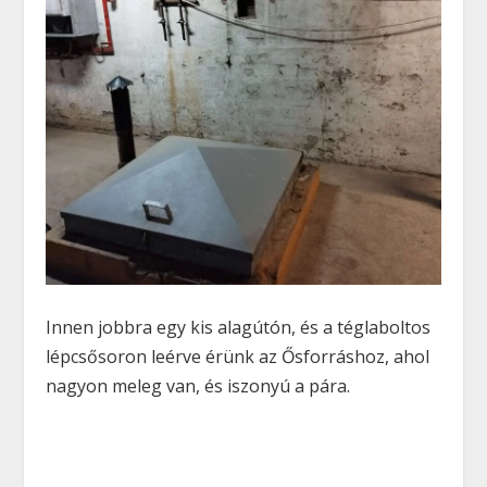
Innen jobbra egy kis alagútón, és a téglaboltos
lépcsősoron leérve érünk az Ősforráshoz, ahol
nagyon meleg van, és iszonyú a pára.