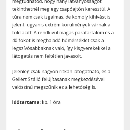
megtudhatod, hogy hány látványosságot
tekinthetnél meg egy csapóajtón keresztül.
A
túra nem csak izgalmas, de komoly kihívást is
jelent
, ugyanis extrém körülmények várnak a
föld alatt. A rendkívül magas páratartalom és a
40 fokot is meghaladó hőmérséklet csak a
legszívósabbaknak való, így
kisgyerekekkel a
látogatás nem feltétlen javasolt.
Jelenleg csak nagyon ritkán látogatható, és a
Gellért Szálló felújításának megkezdésével
valószínű megszűnik ez a lehetőség is.
Időtartama:
kb. 1 óra