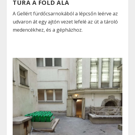
TÚRA A FÖLD ALÁ
A Gellért fürdőcsarnokából a lépcsőn leérve az
udvaron át egy ajtón vezet lefelé az út a tároló
medencékhez, és a gépházhoz.