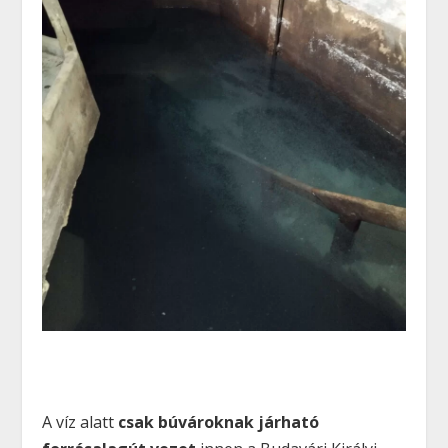
A víz alatt
csak búvároknak járható