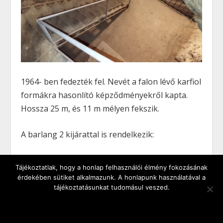
1964- ben fedezték fel. Nevét a falon lévő karfiol
formákra hasonlító képződményekről kapta.
Hossza 25 m, és 11 m mélyen fekszik.
A barlang 2 kijárattal is rendelkezik:
Az egyik a Gellért tér sarkába fut, ahova régen
Tájékoztatlak, hogy a honlap felhasználói élmény fokozásának
csillékkel szállították a kitermelt anyagot (Ma
érdekében sütiket alkalmazunk. A honlapunk használatával a
már csak a boltíves elfalazás látható. Ide
tájékoztatásunkat tudomásul veszed.
szállították ki a kitermelt anyagot csillékkel.),
OK
NEM KÉREM
ADATKEZELÉSI TÁJÉKOZTATÓ
míg a másik egy sokkal érdekesebb helyszínre