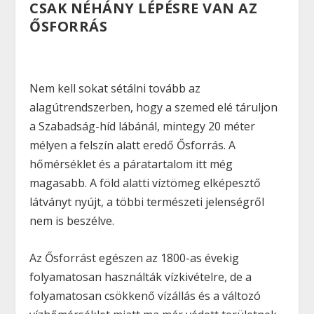
CSAK NÉHÁNY LÉPÉSRE VAN AZ
ŐSFORRÁS
Nem kell sokat sétálni tovább az
alagútrendszerben, hogy a szemed elé táruljon
a Szabadság-híd lábánál, mintegy 20 méter
mélyen a felszín alatt eredő Ősforrás. A
hőmérséklet és a páratartalom itt még
magasabb. A föld alatti víztömeg elképesztő
látványt nyújt, a többi természeti jelenségről
nem is beszélve.
Az Ősforrást egészen az 1800-as évekig
folyamatosan használták vízkivételre, de a
folyamatosan csökkenő vízállás és a változó