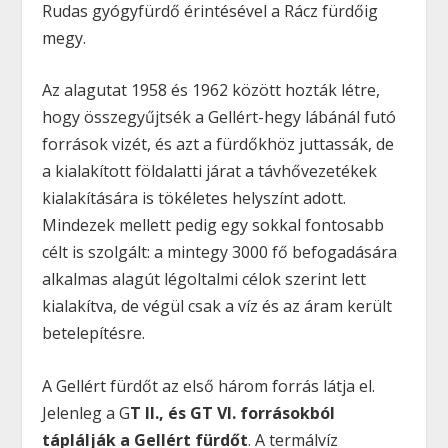
Rudas gyógyfürdő érintésével a Rácz fürdőig
megy.
Az alagutat 1958 és 1962 között hozták létre
,
hogy összegyűjtsék a Gellért-hegy lábánál futó
források vizét, és azt a fürdőkhöz juttassák, de
a kialakított földalatti járat a távhővezetékek
kialakítására is tökéletes helyszínt adott.
Mindezek mellett pedig egy sokkal fontosabb
célt is szolgált: a mintegy 3000 fő befogadására
alkalmas alagút
légoltalmi célok szerint lett
kialakítva, de végül csak a víz és az áram került
betelepítésre.
A Gellért fürdőt az első három forrás látja el.
Jelenleg a G
T II., és GT VI. forrásokból
táplálják a Gellért fürdőt
. A termálvíz