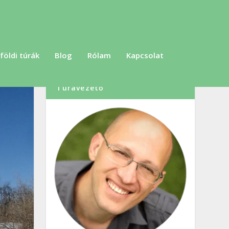
földi túrák
Blog
Rólam
Kapcsolat
Szabó Dénes, Túraszervező,
Túravezető