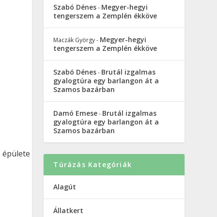
Szabó Dénes
Megyer-hegyi
-
tengerszem a Zemplén ékköve
Megyer-hegyi
Maczák György
-
tengerszem a Zemplén ékköve
Szabó Dénes
Brutál izgalmas
-
gyalogtúra egy barlangon át a
Szamos bazárban
Damó Emese
Brutál izgalmas
-
gyalogtúra egy barlangon át a
Szamos bazárban
s épülete
Túrázás Kategóriák
Alagút
Állatkert