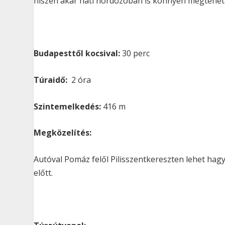
hiszen akár háti hordózóban is könnyen megtehet
Budapesttől kocsival:
30 perc
Túraidő:
2 óra
Szintemelkedés:
416 m
Megközelítés:
Autóval Pomáz felől Pilisszentkereszten lehet hagy
előtt.