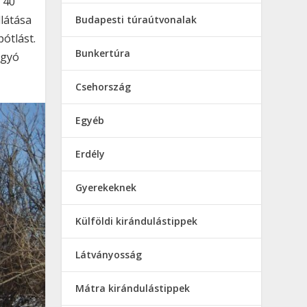
t 40
llátása
Budapesti túraútvonalak
pótlást.
Bunkertúra
ágyó
Csehország
Egyéb
Erdély
Gyerekeknek
Külföldi kirándulástippek
Látványosság
Mátra kirándulástippek