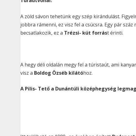
Túraútvonal:
A zöld sávon tehetünk egy szép kirándulást. Figyelni 
jobbra rámenni, ez visz fel a csúcsra. Egy pár száz
becsatlakozik, ez a
Trézsi- kút forrás
t érinti.
A hegy déli oldalán megy fel a túristaút, ami kanya
visz a
Boldog Özséb kilátó
hoz.
A Pilis- Tető a Dunántúli középhegység legma