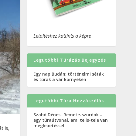
Letöltéshez kattints a képre
Legutóbbi Túrázás Bejegyzés
Egy nap Budán: történelmi séták
és túrák a vár környékén
Legutóbbi Túra Hozzászólás
Szabó Dénes
Remete-szurdok –
-
egy túraútvonal, ami telis-tele van
meglepetéssel
t is,