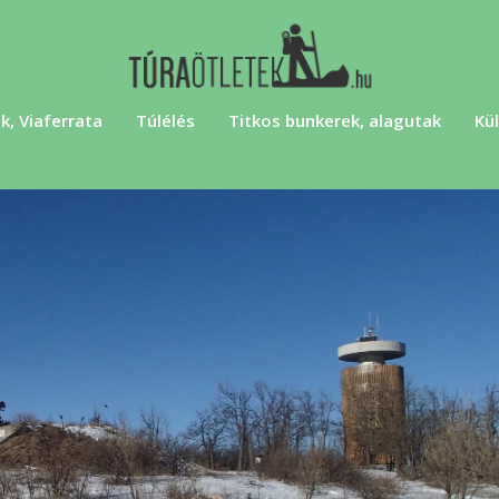
k, Viaferrata
Túlélés
Titkos bunkerek, alagutak
Kül