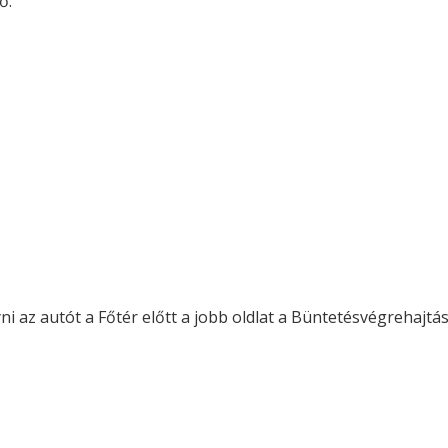
ő.
ni az autót a Főtér előtt a jobb oldlat a Büntetésvégrehajtá