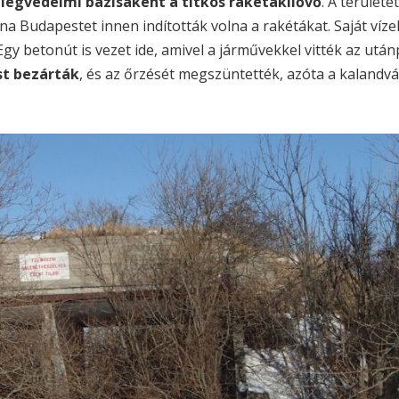
légvédelmi bázisaként a titkos rakétakilővő
. A területe
na Budapestet innen indították volna a rakétákat. Saját víze
. Egy betonút is vezet ide, amivel a járművekkel vitték az után
st bezárták
, és az őrzését megszüntették, azóta a kalandv