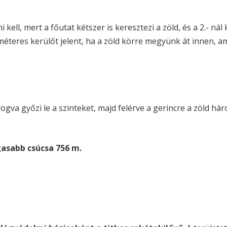
kell, mert a főutat kétszer is keresztezi a zöld, és a 2.- nál k
 méteres kerülőt jelent, ha a zöld körre megyünk át innen, am
rogva győzi le a szinteket, majd felérve a gerincre a zöld h
gasabb csúcsa 756 m.