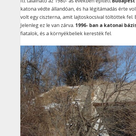
Itt található az 1980- as években épített
Budapest 
katona védte állandóan, és ha légitámadás érte vol
volt egy ciszterna, amit lajtoskocsival töltöttek fel
Jelenleg ez le van zárva.
1996- ban a katonai bázi
fiatalok, és a környékbeliek keresték fel.