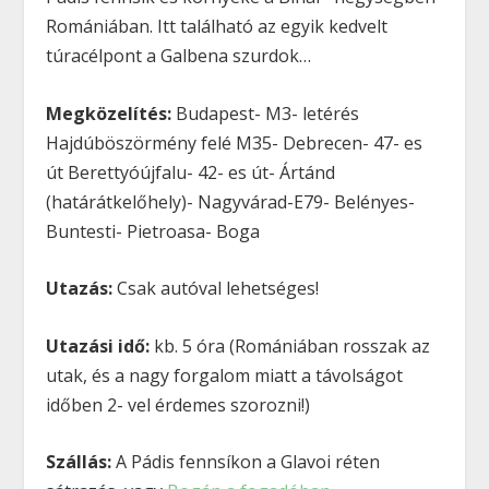
Romániában. Itt található az egyik kedvelt
túracélpont a Galbena szurdok…
Megközelítés:
Budapest- M3- letérés
Hajdúböszörmény felé M35- Debrecen- 47- es
út Berettyóújfalu- 42- es út- Ártánd
(határátkelőhely)- Nagyvárad-E79- Belényes-
Buntesti- Pietroasa- Boga
Utazás:
Csak autóval lehetséges!
Utazási idő:
kb. 5 óra (Romániában rosszak az
utak, és a nagy forgalom miatt a távolságot
időben 2- vel érdemes szorozni!)
Szállás:
A Pádis fennsíkon a Glavoi réten