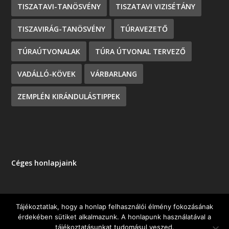
TISZATAVI-TANÖSVÉNY
TISZATAVI VIZISÉTÁNY
TISZAVIRÁG-TANÖSVÉNY
TÚRAVEZETŐ
TÚRAÚTVONALAK
TÚRA ÚTVONAL TERVEZŐ
VADÁLLÓ-KÖVEK
VÁRBARLANG
ZEMPLÉN KIRÁNDULÁSTIPPEK
Céges honlapjaink
Tájékoztatlak, hogy a honlap felhasználói élmény fokozásának
érdekében sütiket alkalmazunk. A honlapunk használatával a
Tervezte:
| Üzemeltető:
Elegant Themes
WordPress
tájékoztatásunkat tudomásul veszed.