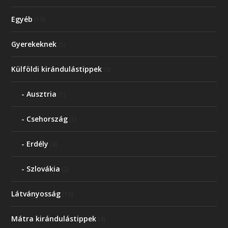
Egyéb
(19)
Gyerekeknek
(5)
Külföldi kirándulástippek
(9)
Ausztria
(1)
Csehország
(1)
Erdély
(4)
Szlovákia
(2)
Látványosság
(16)
Mátra kirándulástippek
(4)