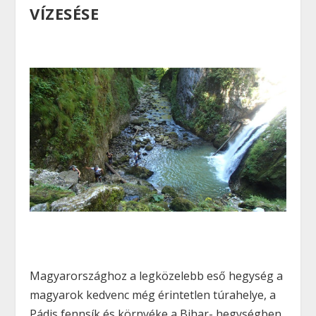
VÍZESÉSE
Magyarországhoz a legközelebb eső hegység a
magyarok kedvenc még érintetlen túrahelye, a
Pádis fennsík és környéke a Bihar- hegységben