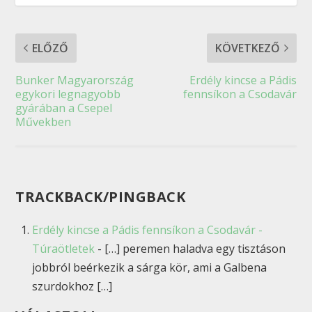
ELŐZŐ
KÖVETKEZŐ
Bunker Magyarország
Erdély kincse a Pádis
egykori legnagyobb
fennsíkon a Csodavár
gyárában a Csepel
Művekben
TRACKBACK/PINGBACK
Erdély kincse a Pádis fennsíkon a Csodavár -
Túraötletek
- […] peremen haladva egy tisztáson
jobbról beérkezik a sárga kör, ami a Galbena
szurdokhoz […]