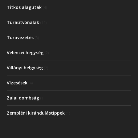
Titkos alagutak
(4)
Túraútvonalak
(12)
Túravezetés
(3)
Velencei hegység
(2)
Villányi helgység
(2)
Vízesések
(4)
Zalai dombság
(1)
Zempléni kirándulástippek
(1)