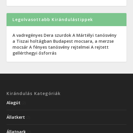
Legolvasottabb Kirándulástippek
A vadregényes Dera szurdok
A Mártélyi tanösvény
a Tiszai holtágban
Budapest mocsara, a merzse
mocsár
A fényes tanösvény rejtelmei
A rejtett
gellérthegyi ősforrás
Kirándulás Kategóriák
Alagút
(2)
Állatkert
(2)
Állatpark
(2)