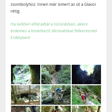
zsombolyhoz. Innen már ismert az út a Glavoi
rétig.
Ha kellően elfáradtál a túrázásban, akkor
érdemes a következő látnivalókat felkeresned
Erdélyben!