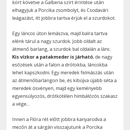
kört követve a Galbena szirt érintése után
elhagyjuk a Porcika zsombolyt, és Csodavári
leágazást, itt jobbra tartva érjük el a szurdokot.
Egy láncos úton lemászva, majd balra tartva
elénk tárul a nagy szurdok. Jobb oldalt az
átmenő barlang, a szurdok bal oldalán a lánc.
Kis vízkor a patakmeder is járható
, de nagy
esőzések után a falon a drótokba, láncokba
lehet kapszkodni. Egy meredek felmászás után
az átmenőbarlangon be, és kibújva újabb séta a
meredek ösvényen, majd egy keményebb
egyensúlyozós, drótkötélen himbálózós szakasz
a vége…
Innen a Flóra rét előtt jobbra kanyarodva a
mezőn át a sárgán visszajutunk a Porcika