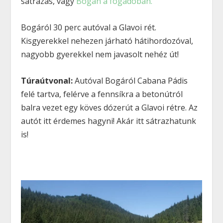
sátrazás, vagy
Bogán a fogadóban.
Bogáról 30 perc autóval a Glavoi rét.
Kisgyerekkel nehezen járható hátihordozóval,
nagyobb gyerekkel nem javasolt nehéz út!
Túraútvonal:
Autóval Bogáról Cabana Pádis
felé tartva, felérve a fennsíkra a betonútról
balra vezet egy köves dózerút a Glavoi rétre. Az
autót itt érdemes hagyni! Akár itt sátrazhatunk
is!