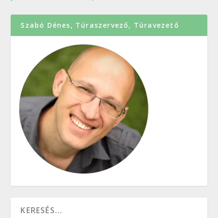
Szabó Dénes, Túraszervező, Túravezető