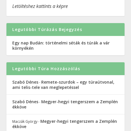
Letöltéshez kattints a képre
Legutóbbi Túrázás Bejegyzés
Egy nap Budán: történelmi séták és túrák a vár
környékén
Legutóbbi Túra Hozzászólás
Szabó Dénes
Remete-szurdok – egy túraútvonal,
-
ami telis-tele van meglepetéssel
Szabó Dénes
Megyer-hegyi tengerszem a Zemplén
-
ékköve
Megyer-hegyi tengerszem a Zemplén
Maczák György
-
ékköve