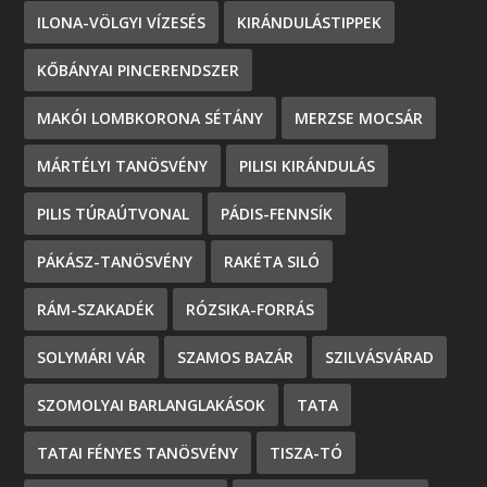
ILONA-VÖLGYI VÍZESÉS
KIRÁNDULÁSTIPPEK
KŐBÁNYAI PINCERENDSZER
MAKÓI LOMBKORONA SÉTÁNY
MERZSE MOCSÁR
MÁRTÉLYI TANÖSVÉNY
PILISI KIRÁNDULÁS
PILIS TÚRAÚTVONAL
PÁDIS-FENNSÍK
PÁKÁSZ-TANÖSVÉNY
RAKÉTA SILÓ
RÁM-SZAKADÉK
RÓZSIKA-FORRÁS
SOLYMÁRI VÁR
SZAMOS BAZÁR
SZILVÁSVÁRAD
SZOMOLYAI BARLANGLAKÁSOK
TATA
TATAI FÉNYES TANÖSVÉNY
TISZA-TÓ