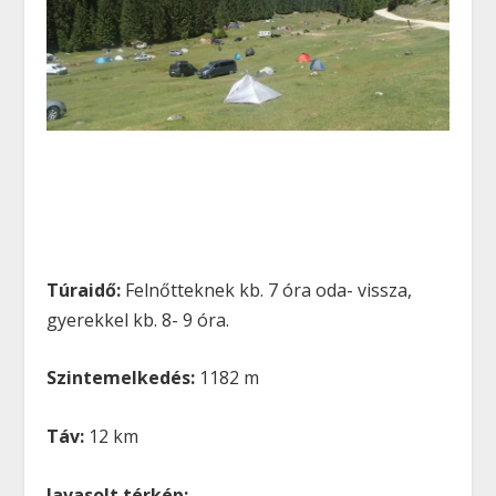
Túraidő:
Felnőtteknek kb. 7 óra oda- vissza,
gyerekkel kb. 8- 9 óra.
Szintemelkedés:
1182 m
Táv:
12 km
Javasolt térkép: