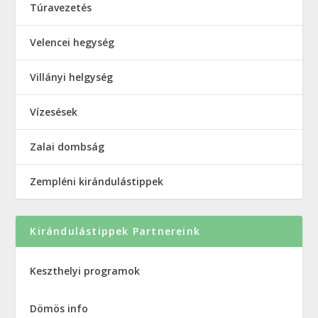
Túravezetés
Velencei hegység
Villányi helgység
Vízesések
Zalai dombság
Zempléni kirándulástippek
Kirándulástippek Partnereink
Keszthelyi programok
Dömös info