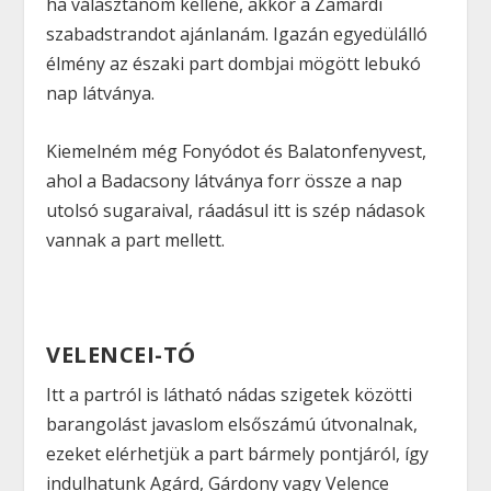
ha választanom kellene, akkor a
Zamárdi
szabadstrandot ajánlanám. Igazán egyedülálló
élmény az északi part dombjai mögött lebukó
nap látványa.
Kiemelném még Fonyódot és Balatonfenyvest,
ahol a Badacsony látványa forr össze a nap
utolsó sugaraival, ráadásul itt is szép nádasok
vannak a part mellett.
VELENCEI-TÓ
Itt a partról is látható nádas szigetek közötti
barangolást javaslom elsőszámú útvonalnak,
ezeket elérhetjük a part bármely pontjáról, így
indulhatunk Agárd, Gárdony vagy Velence