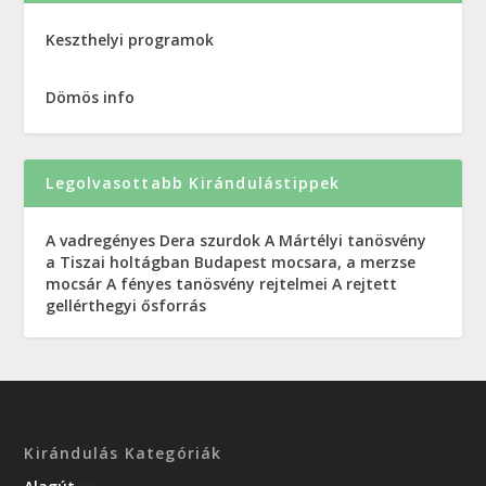
Keszthelyi programok
Dömös info
Legolvasottabb Kirándulástippek
A vadregényes Dera szurdok
A Mártélyi tanösvény
a Tiszai holtágban
Budapest mocsara, a merzse
mocsár
A fényes tanösvény rejtelmei
A rejtett
gellérthegyi ősforrás
Kirándulás Kategóriák