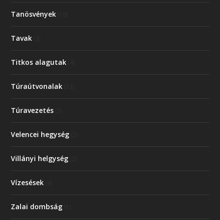
Tanösvények
(16)
Tavak
(3)
Titkos alagutak
(4)
Túraútvonalak
(12)
Túravezetés
(3)
Velencei hegység
(2)
Villányi helgység
(2)
Vízesések
(4)
Zalai dombság
(1)