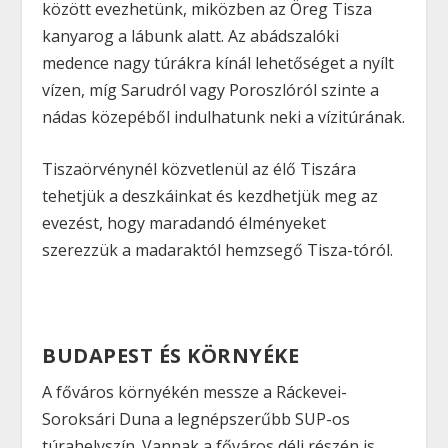
között evezhetünk, miközben az Öreg Tisza
kanyarog a lábunk alatt. Az abádszalóki
medence nagy túrákra kínál lehetőséget a nyílt
vízen, míg Sarudról vagy Poroszlóról szinte a
nádas közepéből indulhatunk neki a vízitúrának.
Tiszaörvénynél közvetlenül az élő Tiszára
tehetjük a deszkáinkat és kezdhetjük meg az
evezést, hogy maradandó élményeket
szerezzük a madaraktól hemzsegő Tisza-tóról.
BUDAPEST ÉS KÖRNYÉKE
A főváros környékén messze a Ráckevei-
Soroksári Duna a legnépszerűbb SUP-os
túrahelyszín. Vannak a főváros déli részén is