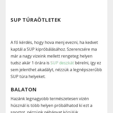
SUP TÚRAÖTLETEK
A fő kérdés, hogy hova menj evezni, ha kedvet
kaptál a SUP kipróbálásához. Szerencsére ma
már a nagy vizeink mellett rengeteg helyen
tudsz akár 1 órára is
SUP deszkát
bérelni, így ez
sem jelenthet akadályt, nézzük a legnépszerűbb
SUP túra helyeket.
BALATON
Hazánk legnagyobb természetesen vizén
húsznál is több helyen próbálhatod ki ezt a
sportot, nézzünk néhányat közülük.