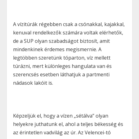
A vízitúrák régebben csak a csónakkal, kajakkal,
kenuval rendelkezők számára voltak elérhetők,
de a SUP olyan szabadságot biztosít, amit
mindenkinek érdemes megismernie. A
legtöbben szeretünk tóparton, víz mellett
túrázni, mert különleges hangulata van és
szerencsés esetben láthatjuk a partmenti
nádasok lakóit is.
Képzeljük el, hogy a vízen „sétálva” olyan
helyekre juthatunk el, ahol a teljes békesség és
az érintetlen vadvilág az úr. Az Velencei-tó