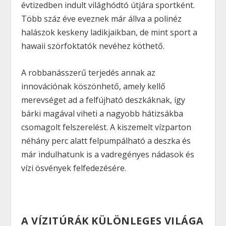
évtizedben indult világhódtó útjára sportként.
Több száz éve eveznek már állva a polinéz
halászok keskeny ladikjaikban, de mint sport a
hawaii szörfoktatók nevéhez köthető.
A robbanásszerű terjedés annak az
innovációnak köszönhető, amely kellő
merevséget ad a felfújható deszkáknak, így
bárki magával viheti a nagyobb hátizsákba
csomagolt felszerelést. A kiszemelt vízparton
néhány perc alatt felpumpálható a deszka és
már indulhatunk is a vadregényes nádasok és
vízi ösvények felfedezésére.
A VÍZITÚRÁK KÜLÖNLEGES VILÁGA