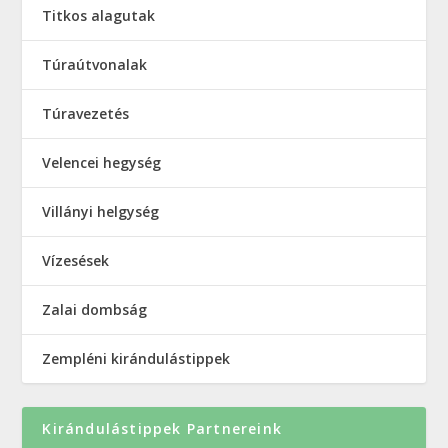
Titkos alagutak
Túraútvonalak
Túravezetés
Velencei hegység
Villányi helgység
Vízesések
Zalai dombság
Zempléni kirándulástippek
Kirándulástippek Partnereink