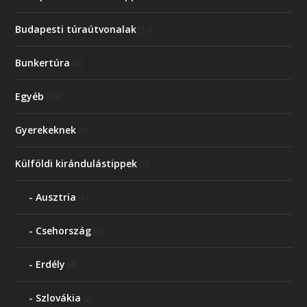
Budapesti túraútvonalak
(10)
Bunkertúra
(4)
Egyéb
(19)
Gyerekeknek
(5)
Külföldi kirándulástippek
(9)
Ausztria
(1)
Csehország
(1)
Erdély
(4)
Szlovákia
(2)