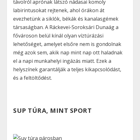
távolról aprónak látszó nádasai komoly
labirintusokat rejtenek, ahol órákon át
evezhetünk a siklók, békák és kanalasgémek
társaságban. A Ráckevei-Soroksári Dunaág a
fővároson belül kínál olyan víztúrázási
lehetőséget, amelyet elsőre nem is gondolnak
még azok sem, akik nap mint nap ott haladnak
el a napi munkahelyi ingázás miatt. Ezek a
helyszínek garantálják a teljes kikapcsolódást,
és a feltöltődést.
SUP TÚRA, MINT SPORT