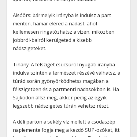
Alsóörs:
bármelyik irányba is indulsz a part
mentén, hamar eléred a nádast, ahol
kellemesen ringatózhatsz a vízen, miközben
jobbról-balról kerülgeted a kisebb
nádszigeteket.
Tihany:
A félsziget csúcsúról nyugati irányba
indulva szintén a természet részévé válhatsz, a
túrád során gyönyörködhetsz magában a
félszigetben és a partmenti nádasokban is. Ha
Sajkodon
állsz meg, akkor pedig az egyik
legszebb nádszigetes túrán vehetsz részt.
A déli parton a sekély víz mellett a csodaszép
naplemente fogja meg a kezdő SUP-ozókat, itt