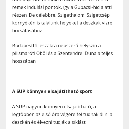
remek indulási pontok, így a Gubacsi-híd alatti
részen. De délebbre, Szigethalom, Szigetcsép
környékén is találunk helyeket a deszkák vízre
bocsátásához.
Budapesttől északra népszerű helyszín a
pilismaróti Öböl és a Szentendrei Duna a teljes
hosszában.
A SUP könnyen elsajátítható sport
A SUP nagyon könnyen elsajátítható, a
legtöbben az első óra végére fel tudnak állni a
deszkán és élvezni tudják a síklást.