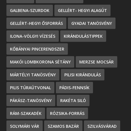
GALBENA-SZURDOK
GELLÉRT- HEGYI ALAGÚT
GELLÉRT-HEGYI ŐSFORRÁS
GYADAI TANÖSVÉNY
ILONA-VÖLGYI VÍZESÉS
KIRÁNDULÁSTIPPEK
KŐBÁNYAI PINCERENDSZER
MAKÓI LOMBKORONA SÉTÁNY
MERZSE MOCSÁR
MÁRTÉLYI TANÖSVÉNY
PILISI KIRÁNDULÁS
PILIS TÚRAÚTVONAL
PÁDIS-FENNSÍK
PÁKÁSZ-TANÖSVÉNY
RAKÉTA SILÓ
RÁM-SZAKADÉK
RÓZSIKA-FORRÁS
SOLYMÁRI VÁR
SZAMOS BAZÁR
SZILVÁSVÁRAD