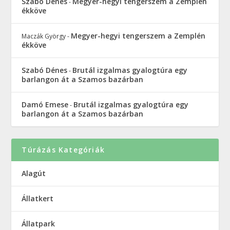
Szabó Dénes
Megyer-hegyi tengerszem a Zemplén
-
ékköve
Megyer-hegyi tengerszem a Zemplén
Maczák György
-
ékköve
Szabó Dénes
Brutál izgalmas gyalogtúra egy
-
barlangon át a Szamos bazárban
Damó Emese
Brutál izgalmas gyalogtúra egy
-
barlangon át a Szamos bazárban
Túrázás Kategóriák
Alagút
Állatkert
Állatpark