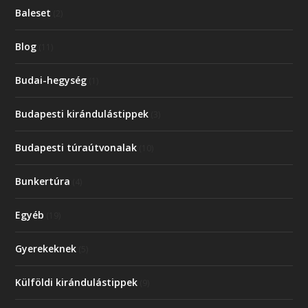
Baleset
(2)
Blog
(11)
Budai-hegység
(1)
Budapesti kirándulástippek
(3)
Budapesti túraútvonalak
(10)
Bunkertúra
(4)
Egyéb
(19)
Gyerekeknek
(5)
Külföldi kirándulástippek
(9)