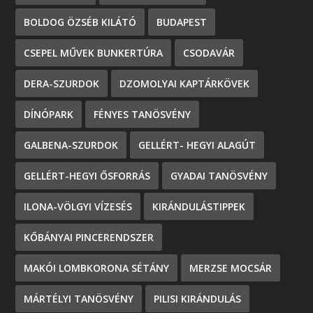
BOLDOG ÖZSÉB KILÁTÓ
BUDAPEST
CSEPEL MŰVEK BUNKERTÚRA
CSODAVÁR
DERA-SZURDOK
DZOMOLYAI KAPTÁRKÖVEK
DÍNÓPARK
FÉNYES TANÖSVÉNY
GALBENA-SZURDOK
GELLÉRT- HEGYI ALAGÚT
GELLÉRT-HEGYI ŐSFORRÁS
GYADAI TANÖSVÉNY
ILONA-VÖLGYI VÍZESÉS
KIRÁNDULÁSTIPPEK
KŐBÁNYAI PINCERENDSZER
MAKÓI LOMBKORONA SÉTÁNY
MERZSE MOCSÁR
MÁRTÉLYI TANÖSVÉNY
PILISI KIRÁNDULÁS