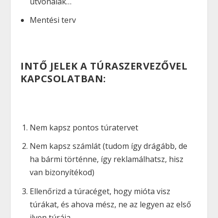
útvonalak…
Mentési terv
INTŐ JELEK A TÚRASZERVEZŐVEL
KAPCSOLATBAN:
Nem kapsz pontos túratervet
Nem kapsz számlát (tudom így drágább, de
ha bármi történne, így reklamálhatsz, hisz
van bizonyítékod)
Ellenőrizd a túracéget, hogy mióta visz
túrákat, és ahova mész, ne az legyen az első
ilyen túrája.