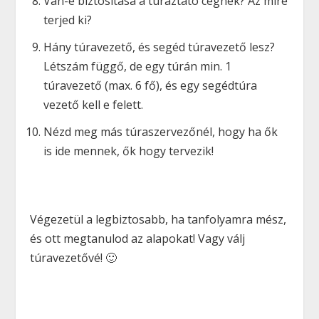
Van-e biztosítása a túráztató cégnek? Az mire
terjed ki?
Hány túravezető, és segéd túravezető lesz?
Létszám függő, de egy túrán min. 1
túravezető (max. 6 fő), és egy segédtúra
vezető kell e felett.
Nézd meg más túraszervezőnél, hogy ha ők
is ide mennek, ők hogy tervezik!
Végezetül a legbiztosabb, ha tanfolyamra mész,
és ott megtanulod az alapokat! Vagy válj
túravezetővé! 🙂