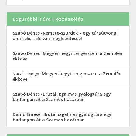
Legutóbbi Túra Hozzászólás
Szabó Dénes
Remete-szurdok – egy túraútvonal,
-
ami telis-tele van meglepetéssel
Szabó Dénes
Megyer-hegyi tengerszem a Zemplén
-
ékköve
Megyer-hegyi tengerszem a Zemplén
Maczák György
-
ékköve
Szabó Dénes
Brutál izgalmas gyalogtúra egy
-
barlangon át a Szamos bazárban
Damó Emese
Brutál izgalmas gyalogtúra egy
-
barlangon át a Szamos bazárban