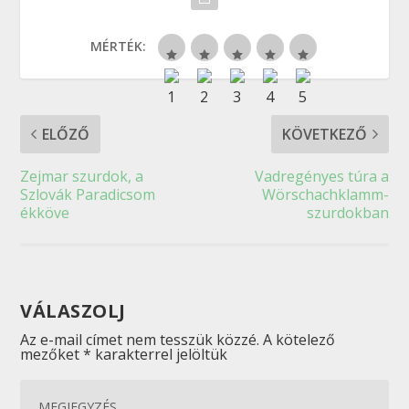
MÉRTÉK:
ELŐZŐ
KÖVETKEZŐ
Zejmar szurdok, a
Vadregényes túra a
Szlovák Paradicsom
Wörschachklamm-
ékköve
szurdokban
VÁLASZOLJ
Az e-mail címet nem tesszük közzé.
A kötelező
mezőket
*
karakterrel jelöltük