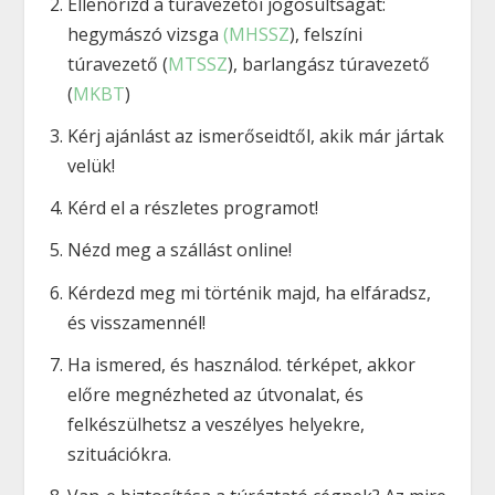
Ellenőrizd a túravezetői jogosultságát:
hegymászó vizsga
(MHSSZ
), felszíni
túravezető (
MTSSZ
), barlangász túravezető
(
MKBT
)
Kérj ajánlást az ismerőseidtől, akik már jártak
velük!
Kérd el a részletes programot!
Nézd meg a szállást online!
Kérdezd meg mi történik majd, ha elfáradsz,
és visszamennél!
Ha ismered, és használod. térképet, akkor
előre megnézheted az útvonalat, és
felkészülhetsz a veszélyes helyekre,
szituációkra.