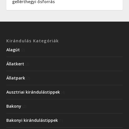
gellérthegyi ősforrás
Kirándulás Kategóriák
Alagút
(2)
Állatkert
(2)
Állatpark
(2)
Ausztriai kirándulástippek
(4)
Bakony
(2)
Bakonyi kirándulástippek
(1)