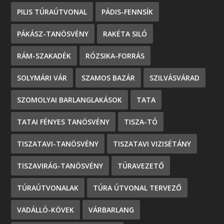
PILIS TÚRAÚTVONAL
PÁDIS-FENNSÍK
PÁKÁSZ-TANÖSVÉNY
RAKÉTA SILÓ
RÁM-SZAKADÉK
RÓZSIKA-FORRÁS
SOLYMÁRI VÁR
SZAMOS BAZÁR
SZILVÁSVÁRAD
SZOMOLYAI BARLANGLAKÁSOK
TATA
TATAI FÉNYES TANÖSVÉNY
TISZA-TÓ
TISZATAVI-TANÖSVÉNY
TISZATAVI VIZISÉTÁNY
TISZAVIRÁG-TANÖSVÉNY
TÚRAVEZETŐ
TÚRAÚTVONALAK
TÚRA ÚTVONAL TERVEZŐ
VADÁLLÓ-KÖVEK
VÁRBARLANG