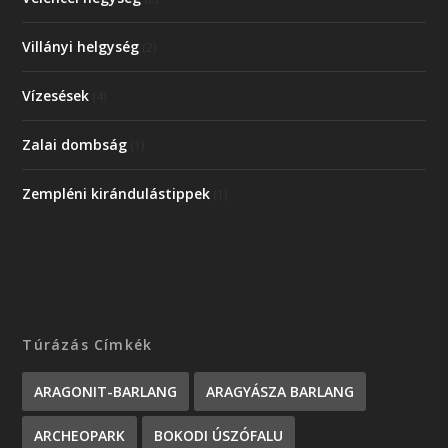
Villányi helgység
(2)
Vízesések
(4)
Zalai dombság
(1)
Zempléni kirándulástippek
(1)
Túrázás Címkék
ARAGONIT-BARLANG
ARAGYÁSZA BARLANG
ARCHEOPARK
BOKODI ÚSZÓFALU