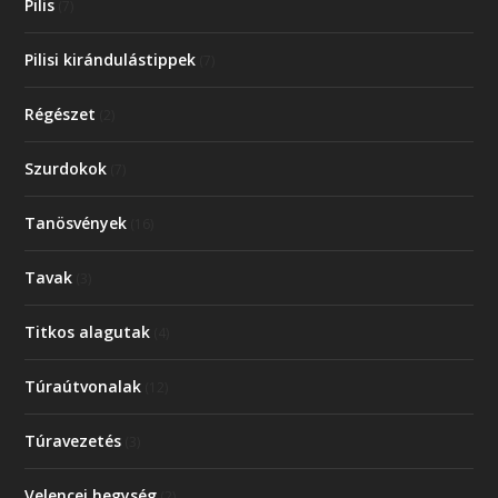
Pilis
(7)
Pilisi kirándulástippek
(7)
Régészet
(2)
Szurdokok
(7)
Tanösvények
(16)
Tavak
(3)
Titkos alagutak
(4)
Túraútvonalak
(12)
Túravezetés
(3)
Velencei hegység
(2)