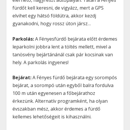
elérhető, nagyrészt autópályán. Tatán a Fényes
fürdőt kell keresni, de vigyázz, mert a GPS
elvihet egy hátsó földútra, akkor kezdj
gyanakodni, hogy rossz úton jársz…
Parkolás:
A Fényesfürdő bejárata előtt érdemes
leparkolni jobbra lent a töltés mellett, mivel a
tanösvény bejártánánál csak pár kocsinak van
hely. A parkolás ingyenes!
Bejárat:
A Fényes fürdő bejárata egy sorompós
bejárat, a sorompó után egyből balra fordulva
100 m után egyenesen a főbejárathoz
érkezünk. Alternatív programként, ha olyan
évszakban mész, akkor érdemes a fürdő
kellemes lehetőségeit is kihasználni.