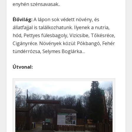
enyhén szénsavasak..
Élővilág:
A lápon sok védett növény, és
állatfajjal is találkozhatunk. Ilyenek a nutria,
hód, Pettyes fülesbagoly, Vizicsibe, Tőkésréce,
Cigányréce. Növények közül: Pókbangó, Fehér
tündérrózsa, Selymes Boglárka…
Útvonal: