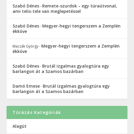
Szabó Dénes
Remete-szurdok – egy túraútvonal,
-
ami telis-tele van meglepetéssel
Szabó Dénes
Megyer-hegyi tengerszem a Zemplén
-
ékköve
Megyer-hegyi tengerszem a Zemplén
Maczák György
-
ékköve
Szabó Dénes
Brutál izgalmas gyalogtúra egy
-
barlangon át a Szamos bazárban
Damó Emese
Brutál izgalmas gyalogtúra egy
-
barlangon át a Szamos bazárban
Túrázás Kategóriák
Alagút