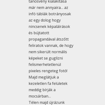
tanösvény kialakítása
már nem annyaira… az
infó táblák botrányosak
az egy dolog hogy
nincsenek képaláírások
és bújtatott
propagandával átszőtt
feliratok vannak, de hogy
nem sikerült normális
képeket se guglizni
felismerhetetlenül
pixeles rengeteg fotó!
Majd meglátjuk a
kezeletlen fa felületek
meddig bírják a
mocsárban…
Télen majd újrázunk