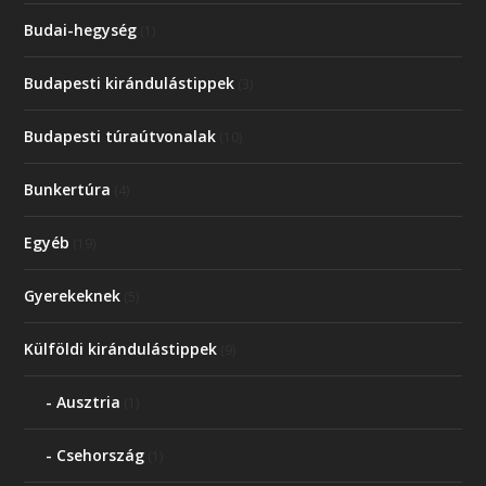
Budai-hegység
(1)
Budapesti kirándulástippek
(3)
Budapesti túraútvonalak
(10)
Bunkertúra
(4)
Egyéb
(19)
Gyerekeknek
(5)
Külföldi kirándulástippek
(9)
Ausztria
(1)
Csehország
(1)