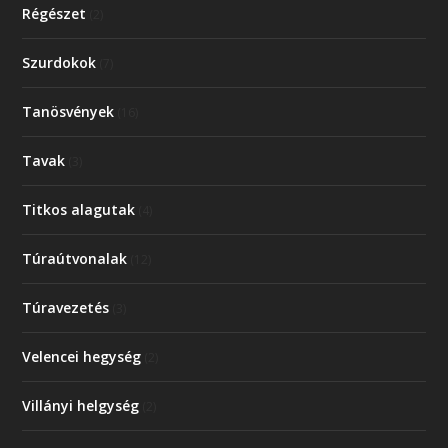
Régészet
(2)
Szurdokok
(7)
Tanösvények
(16)
Tavak
(3)
Titkos alagutak
(4)
Túraútvonalak
(12)
Túravezetés
(3)
Velencei hegység
(2)
Villányi helgység
(2)