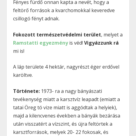
Fényes fürdő onnan kapta a nevét, hogy a
feltörő források a kvarchomokkal keveredve
csillogó fényt adnak.
Fokozott természetvédelmi terület
, melyet a
Ramstatti egyezmény
is véd!
Vigyázzunk rá
mi is!
A láp területe 4 hektár, nagyrészt éger erdővel
karöltve.
Története:
1973- ra a nagy bányászati
tevékenység miatt a karsztvíz leapadt (emiatt a
tatai Öreg tó vize miatt is aggódtak a helyiek),
majd a kilencvenes években a bányák bezárása
után visszatért a vízszint, és újra feltörtek a
karsztforrások, melyek 20- 22 fokosak, és