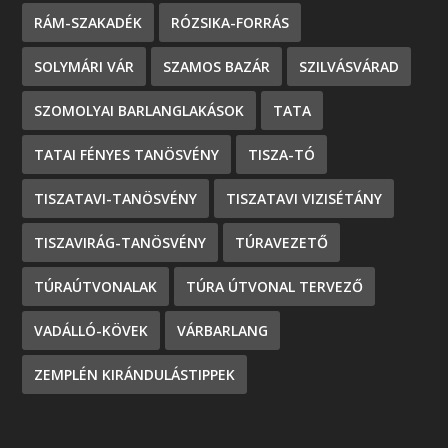
RÁM-SZAKADÉK
RÓZSIKA-FORRÁS
SOLYMÁRI VÁR
SZAMOS BAZÁR
SZILVÁSVÁRAD
SZOMOLYAI BARLANGLAKÁSOK
TATA
TATAI FÉNYES TANÖSVÉNY
TISZA-TÓ
TISZATAVI-TANÖSVÉNY
TISZATAVI VIZISÉTÁNY
TISZAVIRÁG-TANÖSVÉNY
TÚRAVEZETŐ
TÚRAÚTVONALAK
TÚRA ÚTVONAL TERVEZŐ
VADÁLLÓ-KÖVEK
VÁRBARLANG
ZEMPLÉN KIRÁNDULÁSTIPPEK