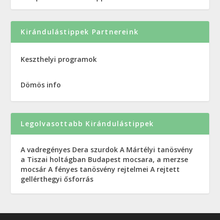
Kirándulástippek Partnereink
Keszthelyi programok
Dömös info
Legolvasottabb Kirándulástippek
A vadregényes Dera szurdok
A Mártélyi tanösvény
a Tiszai holtágban
Budapest mocsara, a merzse
mocsár
A fényes tanösvény rejtelmei
A rejtett
gellérthegyi ősforrás