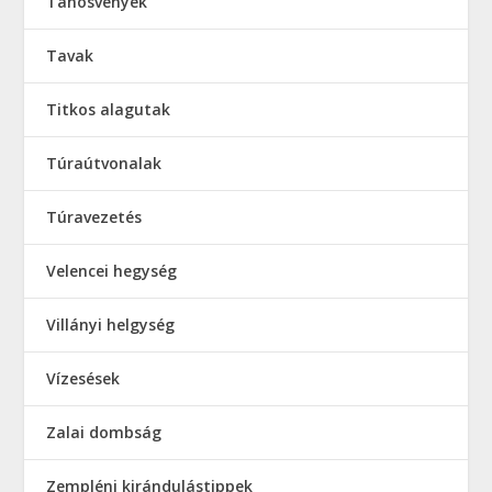
Tanösvények
Tavak
Titkos alagutak
Túraútvonalak
Túravezetés
Velencei hegység
Villányi helgység
Vízesések
Zalai dombság
Zempléni kirándulástippek