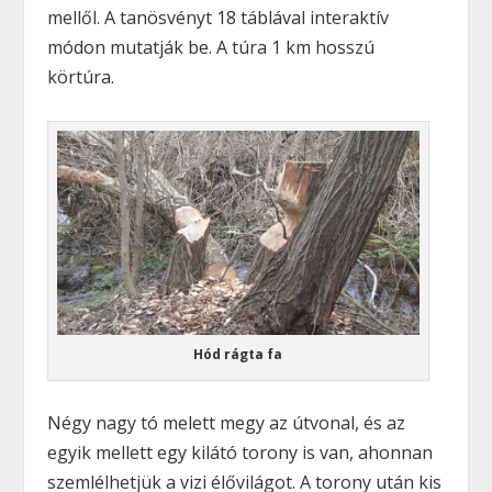
mellől. A tanösvényt 18 táblával interaktív
módon mutatják be. A túra 1 km hosszú
körtúra.
Hód rágta fa
Négy nagy tó melett megy az útvonal, és az
egyik mellett egy kilátó torony is van, ahonnan
szemlélhetjük a vizi élővilágot. A torony után kis