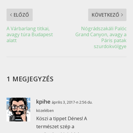
ELŐZŐ
KÖVETKEZŐ
A Várbarlang titkai,
Nógrádszakáli Palóc
avagy túra Budapest
Grand Canyon, avagy a
alatt
Páris patak
szurdokvölgye
1 MEGJEGYZÉS
kpihe
április 3, 2017-n 2:56 du.
közelében
Köszi a tippet Dénes! A
természet szép a