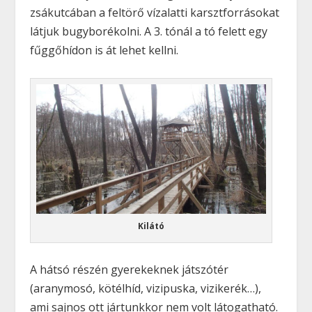
zsákutcában a feltörő vízalatti karsztforrásokat
látjuk bugyborékolni. A 3. tónál a tó felett egy
fűggőhídon is át lehet kellni.
Kilátó
A hátsó részén gyerekeknek játszótér
(aranymosó, kötélhíd, vizipuska, vizikerék…),
ami sajnos ott jártunkkor nem volt látogatható.